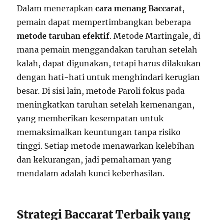
Dalam menerapkan
cara menang Baccarat
,
pemain dapat mempertimbangkan beberapa
metode taruhan efektif
. Metode Martingale, di
mana pemain menggandakan taruhan setelah
kalah, dapat digunakan, tetapi harus dilakukan
dengan hati-hati untuk menghindari kerugian
besar. Di sisi lain, metode Paroli fokus pada
meningkatkan taruhan setelah kemenangan,
yang memberikan kesempatan untuk
memaksimalkan keuntungan tanpa risiko
tinggi. Setiap metode menawarkan kelebihan
dan kekurangan, jadi pemahaman yang
mendalam adalah kunci keberhasilan.
Strategi Baccarat Terbaik yang