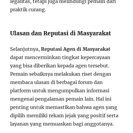
legalitas, tetapi juga melindungi pemain dari
praktik curang.
Ulasan dan Reputasi di Masyarakat
Selanjutnya,
Reputasi Agen di Masyarakat
dapat mencerminkan tingkat kepercayaan
yang bisa diberikan kepada agen tersebut.
Pemain sebaiknya melakukan riset dengan
membaca ulasan di berbagai forum dan
platform untuk mengumpulkan informasi
mengenai pengalaman pemain lain. Hal ini
penting untuk memastikan bahwa agen yang
dipilih memiliki rekam jejak yang positif serta
layanan yang memuaskan bagi anggotanya.