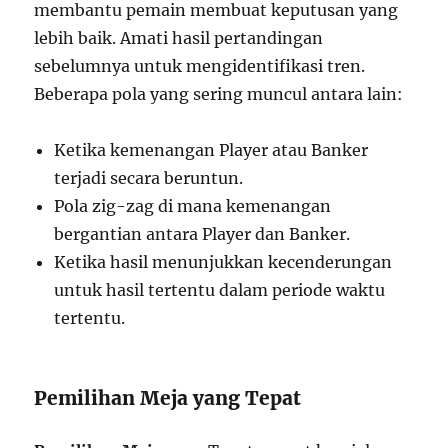
membantu pemain membuat keputusan yang
lebih baik. Amati hasil pertandingan
sebelumnya untuk mengidentifikasi tren.
Beberapa pola yang sering muncul antara lain:
Ketika kemenangan Player atau Banker
terjadi secara beruntun.
Pola zig-zag di mana kemenangan
bergantian antara Player dan Banker.
Ketika hasil menunjukkan kecenderungan
untuk hasil tertentu dalam periode waktu
tertentu.
Pemilihan Meja yang Tepat