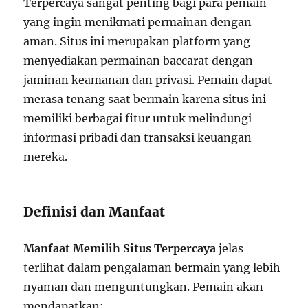
Terpercaya sangat penting bagi para pemain
yang ingin menikmati permainan dengan
aman. Situs ini merupakan platform yang
menyediakan permainan baccarat dengan
jaminan keamanan dan privasi. Pemain dapat
merasa tenang saat bermain karena situs ini
memiliki berbagai fitur untuk melindungi
informasi pribadi dan transaksi keuangan
mereka.
Definisi dan Manfaat
Manfaat Memilih Situs Terpercaya
jelas
terlihat dalam pengalaman bermain yang lebih
nyaman dan menguntungkan. Pemain akan
mendapatkan: