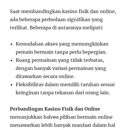
Saat membandingkan kasino fisik dan online,
ada beberapa perbedaan signifikan yang
terlihat. Beberapa di antaranya meliputi:
Kemudahan akses yang memungkinkan
pemain bermain tanpa perlu bepergian.
Ruang permainan yang tidak terbatas,
dengan banyak variasi permainan yang
ditawarkan secara online.
Fleksibilitas dalam memilih taruhan sesuai
keinginan tanpa tekanan dari orang lain.
Perbandingan Kasino Fisik dan Online
menunjukkan bahwa pilihan bermain online
menawarkan lebih banyak manfaat dalam hal