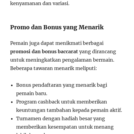
kenyamanan dan variasi.
Promo dan Bonus yang Menarik
Pemain juga dapat menikmati berbagai
promosi dan bonus baccarat
yang dirancang
untuk meningkatkan pengalaman bermain.
Beberapa tawaran menarik meliputi:
Bonus pendaftaran yang menarik bagi
pemain baru.
Program cashback untuk memberikan
keuntungan tambahan kepada pemain aktif.
Turnamen dengan hadiah besar yang
memberikan kesempatan untuk menang