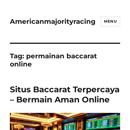
Americanmajorityracing
MENU
Tag:
permainan baccarat
online
Situs Baccarat Terpercaya
– Bermain Aman Online