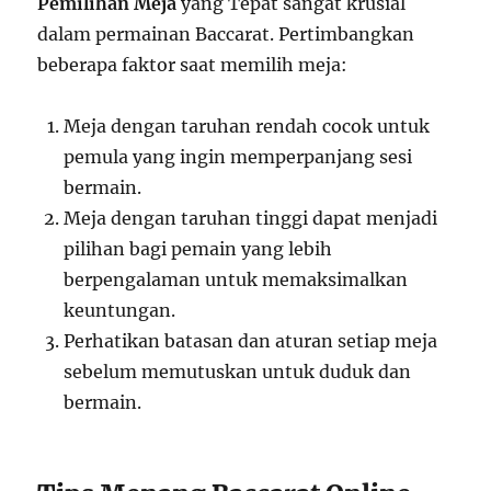
Pemilihan Meja
yang Tepat sangat krusial
dalam permainan Baccarat. Pertimbangkan
beberapa faktor saat memilih meja:
Meja dengan taruhan rendah cocok untuk
pemula yang ingin memperpanjang sesi
bermain.
Meja dengan taruhan tinggi dapat menjadi
pilihan bagi pemain yang lebih
berpengalaman untuk memaksimalkan
keuntungan.
Perhatikan batasan dan aturan setiap meja
sebelum memutuskan untuk duduk dan
bermain.