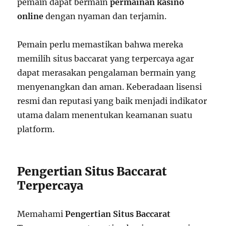
pemain dapat bermain
permainan kasino
online
dengan nyaman dan terjamin.
Pemain perlu memastikan bahwa mereka
memilih situs baccarat yang terpercaya agar
dapat merasakan pengalaman bermain yang
menyenangkan dan aman. Keberadaan lisensi
resmi dan reputasi yang baik menjadi indikator
utama dalam menentukan keamanan suatu
platform.
Pengertian Situs Baccarat
Terpercaya
Memahami
Pengertian Situs Baccarat