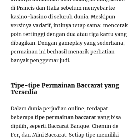
di Prancis dan Italia sebelum menyebar ke
kasino-kasino di seluruh dunia. Meskipun
versinya variatif, intinya tetap sama: mencetak
poin tertinggi dengan dua atau tiga kartu yang
dibagikan. Dengan gameplay yang sederhana,
permainan ini berhasil menarik perhatian
banyak penggemar judi.
Tipe-tipe Permainan Baccarat yang
Tersedia
Dalam dunia perjudian online, terdapat
beberapa
tipe permainan baccarat
yang bisa
dipilih, seperti Baccarat Banque, Chemin de
Fer, dan Mini Baccarat. Setiap tipe memiliki