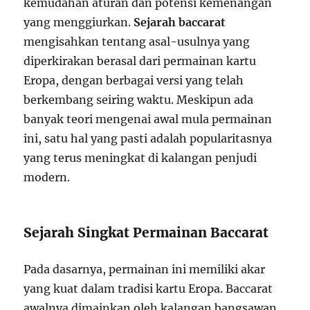
kemudahan aturan dan potensi kemenangan
yang menggiurkan.
Sejarah baccarat
mengisahkan tentang asal-usulnya yang
diperkirakan berasal dari permainan kartu
Eropa, dengan berbagai versi yang telah
berkembang seiring waktu. Meskipun ada
banyak teori mengenai awal mula permainan
ini, satu hal yang pasti adalah popularitasnya
yang terus meningkat di kalangan penjudi
modern.
Sejarah Singkat Permainan Baccarat
Pada dasarnya, permainan ini memiliki akar
yang kuat dalam tradisi kartu Eropa. Baccarat
awalnya dimainkan oleh kalangan bangsawan