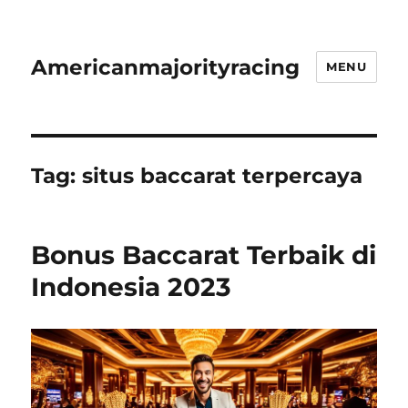
Americanmajorityracing
MENU
Tag:
situs baccarat terpercaya
Bonus Baccarat Terbaik di
Indonesia 2023