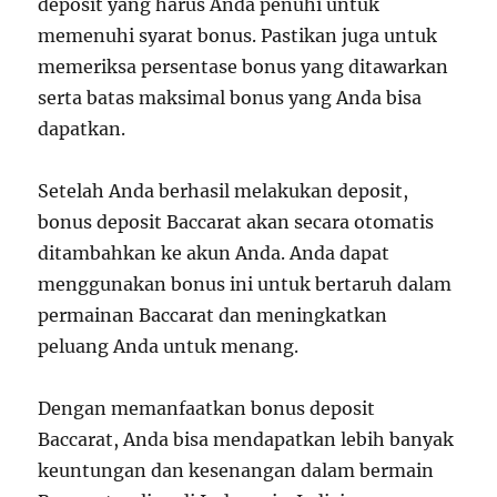
deposit yang harus Anda penuhi untuk
memenuhi syarat bonus. Pastikan juga untuk
memeriksa persentase bonus yang ditawarkan
serta batas maksimal bonus yang Anda bisa
dapatkan.
Setelah Anda berhasil melakukan deposit,
bonus deposit Baccarat akan secara otomatis
ditambahkan ke akun Anda. Anda dapat
menggunakan bonus ini untuk bertaruh dalam
permainan Baccarat dan meningkatkan
peluang Anda untuk menang.
Dengan memanfaatkan bonus deposit
Baccarat, Anda bisa mendapatkan lebih banyak
keuntungan dan kesenangan dalam bermain