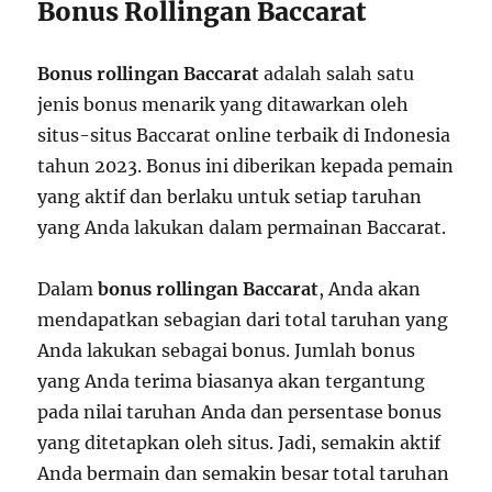
Bonus Rollingan Baccarat
Bonus rollingan Baccarat
adalah salah satu
jenis bonus menarik yang ditawarkan oleh
situs-situs Baccarat online terbaik di Indonesia
tahun 2023. Bonus ini diberikan kepada pemain
yang aktif dan berlaku untuk setiap taruhan
yang Anda lakukan dalam permainan Baccarat.
Dalam
bonus rollingan Baccarat
, Anda akan
mendapatkan sebagian dari total taruhan yang
Anda lakukan sebagai bonus. Jumlah bonus
yang Anda terima biasanya akan tergantung
pada nilai taruhan Anda dan persentase bonus
yang ditetapkan oleh situs. Jadi, semakin aktif
Anda bermain dan semakin besar total taruhan