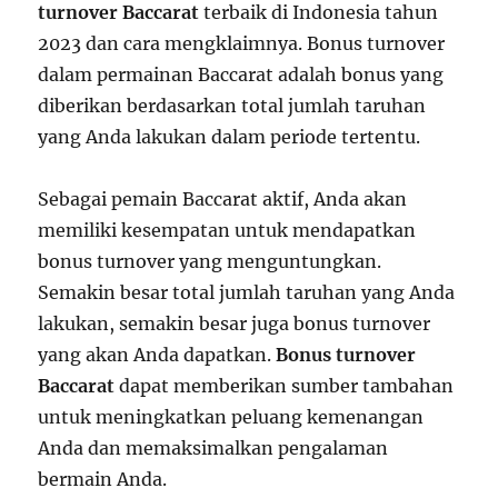
turnover Baccarat
terbaik di Indonesia tahun
2023 dan cara mengklaimnya. Bonus turnover
dalam permainan Baccarat adalah bonus yang
diberikan berdasarkan total jumlah taruhan
yang Anda lakukan dalam periode tertentu.
Sebagai pemain Baccarat aktif, Anda akan
memiliki kesempatan untuk mendapatkan
bonus turnover yang menguntungkan.
Semakin besar total jumlah taruhan yang Anda
lakukan, semakin besar juga bonus turnover
yang akan Anda dapatkan.
Bonus turnover
Baccarat
dapat memberikan sumber tambahan
untuk meningkatkan peluang kemenangan
Anda dan memaksimalkan pengalaman
bermain Anda.