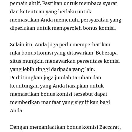
pemain aktif. Pastikan untuk membaca syarat
dan ketentuan yang berlaku untuk
memastikan Anda memenuhi persyaratan yang
diperlukan untuk memperoleh bonus komisi.
Selain itu, Anda juga perlu memperhatikan
nilai bonus komisi yang ditawarkan. Beberapa
situs mungkin menawarkan persentase komisi
yang lebih tinggi daripada yang lain.
Perhitungkan juga jumlah taruhan dan
keuntungan yang Anda harapkan untuk
memastikan bonus komisi tersebut dapat
memberikan manfaat yang signifikan bagi
Anda.
Dengan memanfaatkan bonus komisi Baccarat,