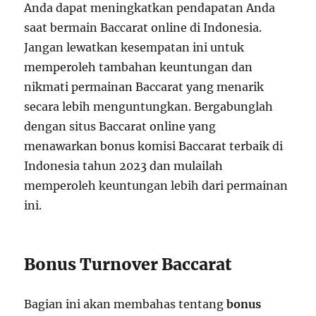
Anda dapat meningkatkan pendapatan Anda
saat bermain Baccarat online di Indonesia.
Jangan lewatkan kesempatan ini untuk
memperoleh tambahan keuntungan dan
nikmati permainan Baccarat yang menarik
secara lebih menguntungkan. Bergabunglah
dengan situs Baccarat online yang
menawarkan bonus komisi Baccarat terbaik di
Indonesia tahun 2023 dan mulailah
memperoleh keuntungan lebih dari permainan
ini.
Bonus Turnover Baccarat
Bagian ini akan membahas tentang
bonus