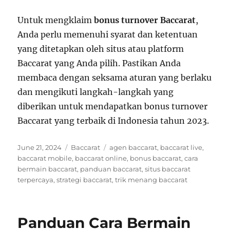
Untuk mengklaim
bonus turnover Baccarat
,
Anda perlu memenuhi syarat dan ketentuan
yang ditetapkan oleh situs atau platform
Baccarat yang Anda pilih. Pastikan Anda
membaca dengan seksama aturan yang berlaku
dan mengikuti langkah-langkah yang
diberikan untuk mendapatkan bonus turnover
Baccarat yang terbaik di Indonesia tahun 2023.
P
C
T
June 21, 2024
Baccarat
agen baccarat
,
baccarat live
,
o
a
a
baccarat mobile
,
baccarat online
,
bonus baccarat
,
cara
s
t
g
bermain baccarat
,
panduan baccarat
,
situs baccarat
t
e
s
terpercaya
,
strategi baccarat
,
trik menang baccarat
e
g
d
o
o
r
Panduan Cara Bermain
n
i