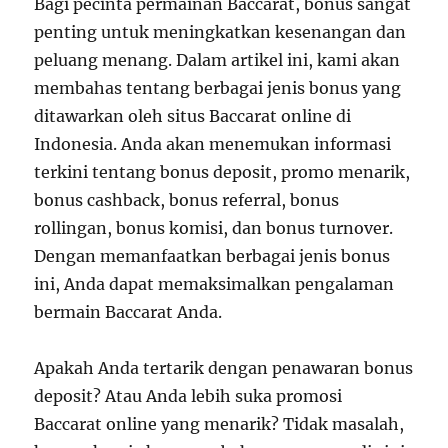
Bagi pecinta permainan Baccarat, bonus sangat
penting untuk meningkatkan kesenangan dan
peluang menang. Dalam artikel ini, kami akan
membahas tentang berbagai jenis bonus yang
ditawarkan oleh situs Baccarat online di
Indonesia. Anda akan menemukan informasi
terkini tentang bonus deposit, promo menarik,
bonus cashback, bonus referral, bonus
rollingan, bonus komisi, dan bonus turnover.
Dengan memanfaatkan berbagai jenis bonus
ini, Anda dapat memaksimalkan pengalaman
bermain Baccarat Anda.
Apakah Anda tertarik dengan penawaran bonus
deposit? Atau Anda lebih suka promosi
Baccarat online yang menarik? Tidak masalah,