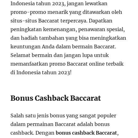
Indonesia tahun 2023, jangan lewatkan
promo-promo menarik yang ditawarkan oleh
situs-situs Baccarat terpercaya. Dapatkan
peningkatan kemenangan, penawaran spesial,
dan hadiah tambahan yang bisa meningkatkan
keuntungan Anda dalam bermain Baccarat.
Selamat bermain dan jangan lupa untuk
memanfaatkan promo Baccarat online terbaik
di Indonesia tahun 2023!
Bonus Cashback Baccarat
Salah satu jenis bonus yang sangat populer
dalam permainan Baccarat adalah bonus
cashback. Dengan
bonus cashback Baccarat
,