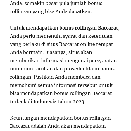
Anda, semakin besar pula jumlah bonus
rollingan yang bisa Anda dapatkan.
Untuk mendapatkan
bonus rollingan Baccarat
,
Anda perlu memenuhi syarat dan ketentuan
yang berlaku di situs Baccarat online tempat
Anda bermain. Biasanya, situs akan
memberikan informasi mengenai persyaratan
minimum taruhan dan prosedur klaim bonus
rollingan. Pastikan Anda membaca dan
memahami semua informasi tersebut untuk
bisa mendapatkan bonus rollingan Baccarat
terbaik di Indonesia tahun 2023.
Keuntungan mendapatkan bonus rollingan
Baccarat adalah Anda akan mendapatkan