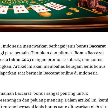
, Indonesia menawarkan berbagai jenis
bonus Baccarat
agi para pemain. Temukan dan nikmati
Bonus Baccarat
nesia tahun 2023
dengan promo, cashback, dan komisi
gkan. Artikel ini akan membahas beragam jenis bonus
apatkan saat bermain Baccarat online di Indonesia.
rmainan Baccarat, bonus sangat penting untuk
senangan dan peluang menang. Dalam artikel ini, kam
entang berbagai jenis bonus yang ditawarkan oleh situ