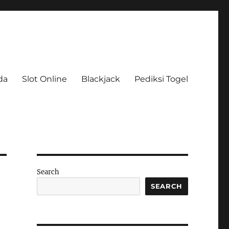
da
Slot Online
Blackjack
Pediksi Togel
Search
SEARCH