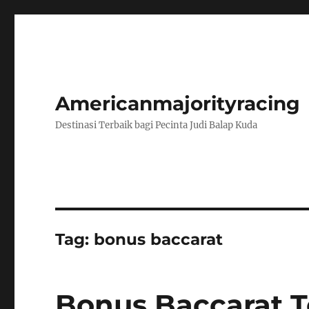
Americanmajorityracing
Destinasi Terbaik bagi Pecinta Judi Balap Kuda
Tag:
bonus baccarat
Bonus Baccarat T