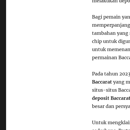
melakukan depos
Bagi pemain ya
memperpanjang w
tambahan yang 
chip untuk digu
untuk memenang
permainan Bacca
Pada tahun 2023
Baccarat
yang me
situs-situs Bac
deposit Baccara
besar dan persy
Untuk mengklai