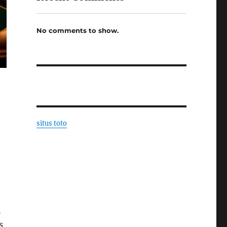
No comments to show.
situs toto
i
s