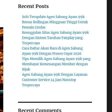
Recent Posts
Info Terupdate Agen Sabung Ayam 99k
Bonus Rollingan Mingguan Tinggi Untuk
Pemain Cerdas
Keunggulan Situs Agen Sabung Ayam 99k
Dengan Sistem Taruhan Fairplay yang
Terpercaya
Cara Daftar Akun Baru di Agen Sabung
Ayam 99k Dengan Proses Cepat 2026
Tips Memilih Agen Sabung Ayam 99k yang
Membayar Kemenangan Member dengan
Bijak
Agen Sabung Ayam 99k Dengan Layanan
Customer Service 24 Jam Nonstop
Terpercaya
Recent Comments