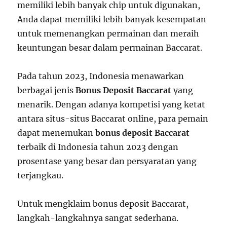
memiliki lebih banyak chip untuk digunakan,
Anda dapat memiliki lebih banyak kesempatan
untuk memenangkan permainan dan meraih
keuntungan besar dalam permainan Baccarat.
Pada tahun 2023, Indonesia menawarkan
berbagai jenis
Bonus Deposit Baccarat
yang
menarik. Dengan adanya kompetisi yang ketat
antara situs-situs Baccarat online, para pemain
dapat menemukan
bonus deposit Baccarat
terbaik di Indonesia tahun 2023 dengan
prosentase yang besar dan persyaratan yang
terjangkau.
Untuk mengklaim bonus deposit Baccarat,
langkah-langkahnya sangat sederhana.