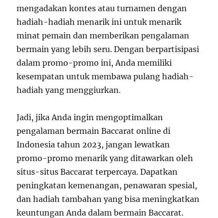
mengadakan kontes atau turnamen dengan
hadiah-hadiah menarik ini untuk menarik
minat pemain dan memberikan pengalaman
bermain yang lebih seru. Dengan berpartisipasi
dalam promo-promo ini, Anda memiliki
kesempatan untuk membawa pulang hadiah-
hadiah yang menggiurkan.
Jadi, jika Anda ingin mengoptimalkan
pengalaman bermain Baccarat online di
Indonesia tahun 2023, jangan lewatkan
promo-promo menarik yang ditawarkan oleh
situs-situs Baccarat terpercaya. Dapatkan
peningkatan kemenangan, penawaran spesial,
dan hadiah tambahan yang bisa meningkatkan
keuntungan Anda dalam bermain Baccarat.