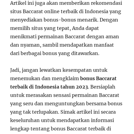
Artikel ini juga akan memberikan rekomendasi
situs Baccarat online terbaik di Indonesia yang
menyediakan bonus-bonus menarik. Dengan
memilih situs yang tepat, Anda dapat
menikmati permainan Baccarat dengan aman
dan nyaman, sambil mendapatkan manfaat
dari berbagai bonus yang ditawarkan.
Jadi, jangan lewatkan kesempatan untuk
menemukan dan mengklaim
bonus Baccarat
terbaik di Indonesia tahun 2023
. Bersiaplah
untuk merasakan sensasi permainan Baccarat
yang seru dan menguntungkan bersama bonus
yang tak terlupakan. Simak artikel ini secara
keseluruhan untuk mendapatkan informasi
lengkap tentang bonus Baccarat terbaik di