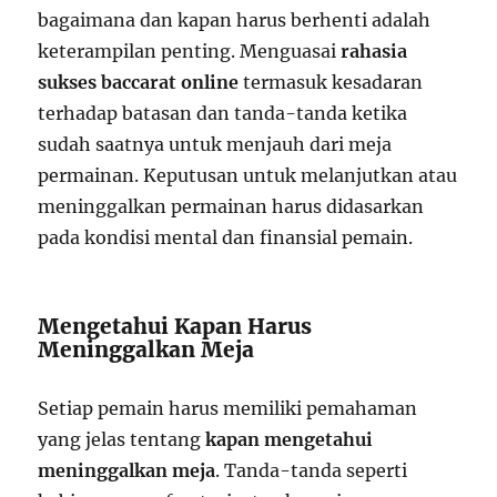
bagaimana dan kapan harus berhenti adalah
keterampilan penting. Menguasai
rahasia
sukses baccarat online
termasuk kesadaran
terhadap batasan dan tanda-tanda ketika
sudah saatnya untuk menjauh dari meja
permainan. Keputusan untuk melanjutkan atau
meninggalkan permainan harus didasarkan
pada kondisi mental dan finansial pemain.
Mengetahui Kapan Harus
Meninggalkan Meja
Setiap pemain harus memiliki pemahaman
yang jelas tentang
kapan mengetahui
meninggalkan meja
. Tanda-tanda seperti