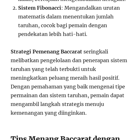
Sistem Fibonacci
: Mengandalkan urutan
matematis dalam menentukan jumlah
taruhan, cocok bagi pemain dengan
pendekatan lebih hati-hati.
Strategi Pemenang Baccarat
seringkali
melibatkan pengelolaan dan penerapan sistem
taruhan yang telah terbukti untuk
meningkatkan peluang meraih hasil positif.
Dengan pemahaman yang baik mengenai tipe
permainan dan sistem taruhan, pemain dapat
mengambil langkah strategis menuju
kemenangan yang diinginkan.
Tips Menang Baccarat dengan