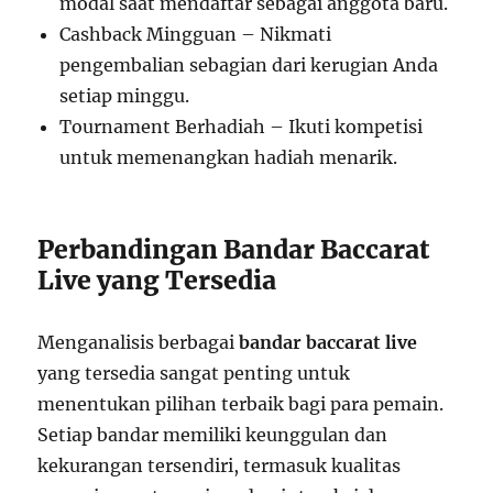
modal saat mendaftar sebagai anggota baru.
Cashback Mingguan – Nikmati
pengembalian sebagian dari kerugian Anda
setiap minggu.
Tournament Berhadiah – Ikuti kompetisi
untuk memenangkan hadiah menarik.
Perbandingan Bandar Baccarat
Live yang Tersedia
Menganalisis berbagai
bandar baccarat live
yang tersedia sangat penting untuk
menentukan pilihan terbaik bagi para pemain.
Setiap bandar memiliki keunggulan dan
kekurangan tersendiri, termasuk kualitas