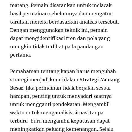
matang. Pemain disarankan untuk melacak
hasil permainan sebelumnya dan mengatur
taruhan mereka berdasarkan analisis tersebut.
Dengan menggunakan teknik ini, pemain
dapat mengidentifikasi tren dan pola yang
mungkin tidak terlihat pada pandangan
pertama.
Pemahaman tentang kapan harus mengubah
strategi menjadi kunci dalam
Strategi Menang
Besar
. Jika permainan tidak berjalan sesuai
harapan, penting untuk menyadari saatnya
untuk mengganti pendekatan. Mengambil
waktu untuk menganalisis situasi tanpa
terburu-buru mengambil keputusan dapat
meningkatkan peluang kemenangan. Selalu