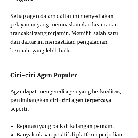
Setiap agen dalam daftar ini menyediakan
pelayanan yang memuaskan dan keamanan
transaksi yang terjamin. Memilih salah satu
dari daftar ini memastikan pengalaman
bermain yang lebih baik.
Ciri-ciri Agen Populer
Agar dapat mengenali agen yang berkualitas,
pertimbangkan
ciri-ciri agen terpercaya
seperti:
Reputasi yang baik di kalangan pemain.
Banyak ulasan positif di platform perjudian.