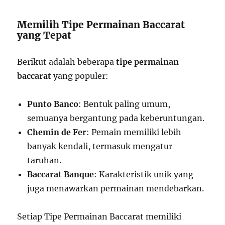
Memilih Tipe Permainan Baccarat
yang Tepat
Berikut adalah beberapa
tipe permainan
baccarat
yang populer:
Punto Banco
: Bentuk paling umum,
semuanya bergantung pada keberuntungan.
Chemin de Fer
: Pemain memiliki lebih
banyak kendali, termasuk mengatur
taruhan.
Baccarat Banque
: Karakteristik unik yang
juga menawarkan permainan mendebarkan.
Setiap Tipe Permainan Baccarat memiliki