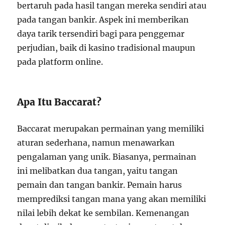
bertaruh pada hasil tangan mereka sendiri atau
pada tangan bankir. Aspek ini memberikan
daya tarik tersendiri bagi para penggemar
perjudian, baik di kasino tradisional maupun
pada platform online.
Apa Itu Baccarat?
Baccarat merupakan permainan yang memiliki
aturan sederhana, namun menawarkan
pengalaman yang unik. Biasanya, permainan
ini melibatkan dua tangan, yaitu tangan
pemain dan tangan bankir. Pemain harus
memprediksi tangan mana yang akan memiliki
nilai lebih dekat ke sembilan. Kemenangan