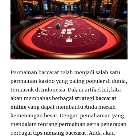
Permainan baccarat telah menjadi salah satu
permainan kasino yang paling populer di dunia,
termasuk di Indonesia. Dalam artikel ini, kita
akan membahas berbagai
strategi baccarat
online
yang dapat membantu Anda meraih
kemenangan besar. Dengan pemahaman yang
mendalam tentang permainan serta penerapan
berbagai
tips menang baccarat
, Anda akan