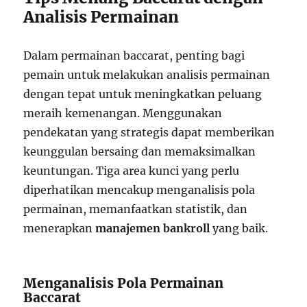
Analisis Permainan
Dalam permainan baccarat, penting bagi
pemain untuk melakukan analisis permainan
dengan tepat untuk meningkatkan peluang
meraih kemenangan. Menggunakan
pendekatan yang strategis dapat memberikan
keunggulan bersaing dan memaksimalkan
keuntungan. Tiga area kunci yang perlu
diperhatikan mencakup menganalisis pola
permainan, memanfaatkan statistik, dan
menerapkan
manajemen bankroll
yang baik.
Menganalisis Pola Permainan
Baccarat