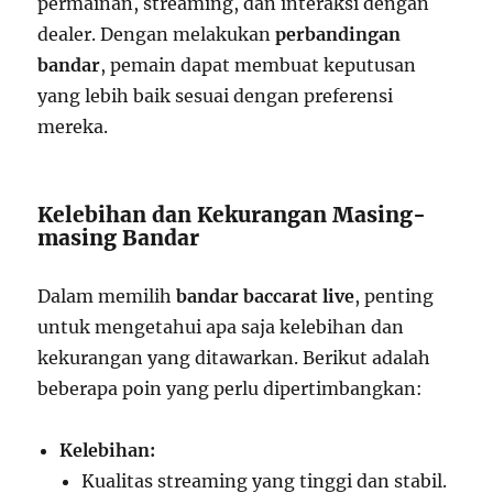
permainan, streaming, dan interaksi dengan
dealer. Dengan melakukan
perbandingan
bandar
, pemain dapat membuat keputusan
yang lebih baik sesuai dengan preferensi
mereka.
Kelebihan dan Kekurangan Masing-
masing Bandar
Dalam memilih
bandar baccarat live
, penting
untuk mengetahui apa saja kelebihan dan
kekurangan yang ditawarkan. Berikut adalah
beberapa poin yang perlu dipertimbangkan:
Kelebihan:
Kualitas streaming yang tinggi dan stabil.