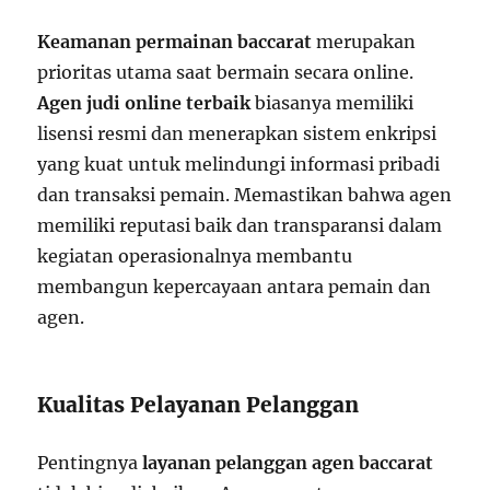
Keamanan permainan baccarat
merupakan
prioritas utama saat bermain secara online.
Agen judi online terbaik
biasanya memiliki
lisensi resmi dan menerapkan sistem enkripsi
yang kuat untuk melindungi informasi pribadi
dan transaksi pemain. Memastikan bahwa agen
memiliki reputasi baik dan transparansi dalam
kegiatan operasionalnya membantu
membangun kepercayaan antara pemain dan
agen.
Kualitas Pelayanan Pelanggan
Pentingnya
layanan pelanggan agen baccarat