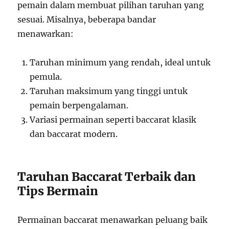
pemain dalam membuat pilihan taruhan yang
sesuai. Misalnya, beberapa bandar
menawarkan:
Taruhan minimum yang rendah, ideal untuk
pemula.
Taruhan maksimum yang tinggi untuk
pemain berpengalaman.
Variasi permainan seperti baccarat klasik
dan baccarat modern.
Taruhan Baccarat Terbaik dan
Tips Bermain
Permainan baccarat menawarkan peluang baik