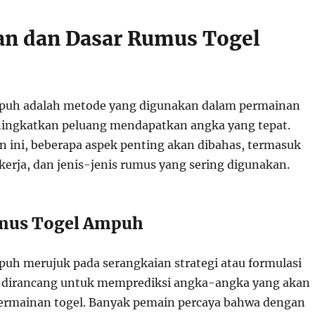
an dan Dasar Rumus Togel
puh adalah metode yang digunakan dalam permainan
ningkatkan peluang mendapatkan angka yang tepat.
n ini, beberapa aspek penting akan dibahas, termasuk
p kerja, dan jenis-jenis rumus yang sering digunakan.
umus Togel Ampuh
uh merujuk pada serangkaian strategi atau formulasi
 dirancang untuk memprediksi angka-angka yang akan
ermainan togel. Banyak pemain percaya bahwa dengan