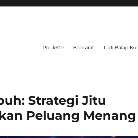
Roulette
Baccarat
Judi Balap Ku
h: Strategi Jitu
tkan Peluang Menang