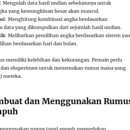
: Mengolah data hasil undian sebelumnya untuk
ka yang kemungkinan besar akan muncul.
si
: Menghitung kombinasi angka berdasarkan
 data yang dikumpulkan dari sejumlah hasil undian.
ik
: Melibatkan pemilihan angka berdasarkan sistem ya
pilihan berdasarkan hari dan bulan.
mus memiliki kelebihan dan kekurangan. Pemain perlu
t dan eksperimen untuk menemukan rumus mana yang
gi mereka.
mbuat dan Menggunakan Rumu
mpuh
enggunakan rumus togel ampuh memerlukan