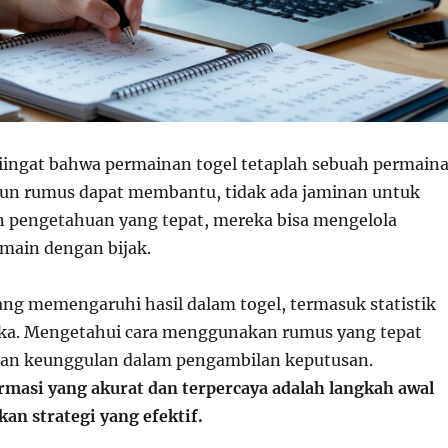
iingat bahwa permainan togel tetaplah sebuah permain
pun rumus dapat membantu, tidak ada jaminan untuk
 pengetahuan yang tepat, mereka bisa mengelola
main dengan bijak.
ang memengaruhi hasil dalam togel, termasuk statistik
gka. Mengetahui cara menggunakan rumus yang tepat
an keunggulan dalam pengambilan keputusan.
masi yang akurat dan terpercaya adalah langkah awal
n strategi yang efektif.