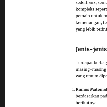
sederhana, seme
kompleks seperti
pemain untuk m
kemenangan, te
yang lebih terin
Jenis-jen
Terdapat berbag
masing-masing m
yang umum dipa
Rumus Matemat
berdasarkan pa
berikutnya.