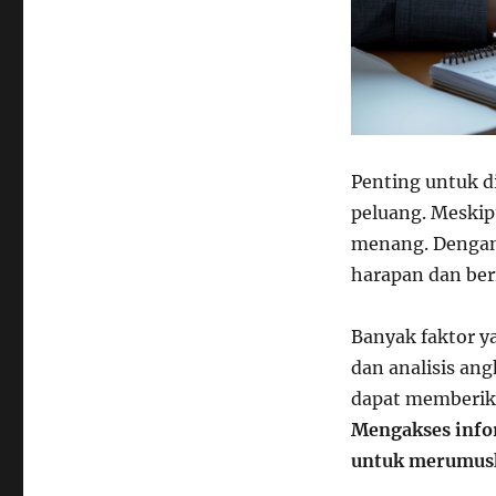
Penting untuk d
peluang. Meski
menang. Dengan
harapan dan ber
Banyak faktor y
dan analisis an
dapat memberik
Mengakses infor
untuk merumuska