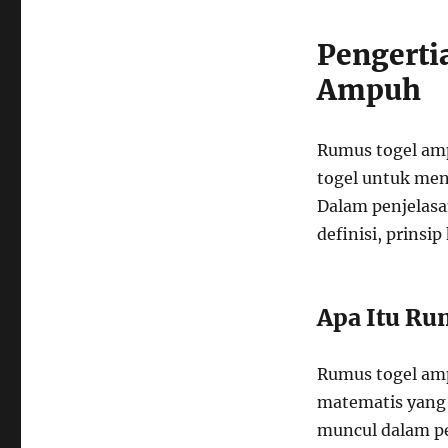
Pengerti
Ampuh
Rumus togel am
togel untuk me
Dalam penjelasa
definisi, prinsi
Apa Itu R
Rumus togel amp
matematis yang
muncul dalam p