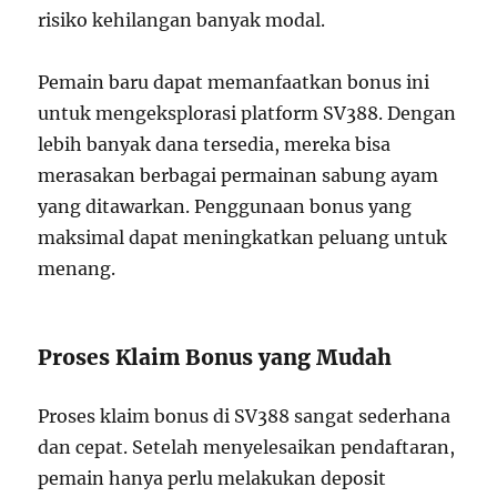
risiko kehilangan banyak modal.
Pemain baru dapat memanfaatkan bonus ini
untuk mengeksplorasi platform SV388. Dengan
lebih banyak dana tersedia, mereka bisa
merasakan berbagai permainan sabung ayam
yang ditawarkan. Penggunaan bonus yang
maksimal dapat meningkatkan peluang untuk
menang.
Proses Klaim Bonus yang Mudah
Proses klaim bonus di SV388 sangat sederhana
dan cepat. Setelah menyelesaikan pendaftaran,
pemain hanya perlu melakukan deposit