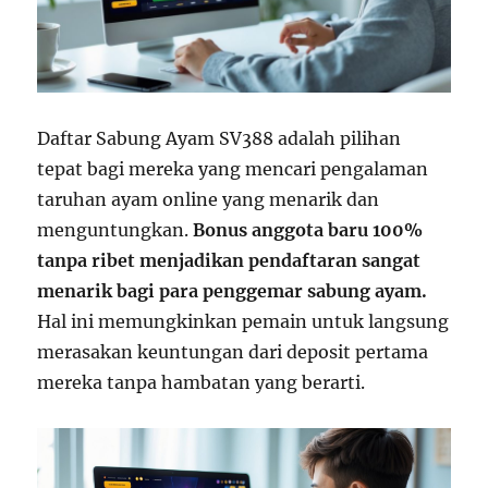
Daftar Sabung Ayam SV388 adalah pilihan
tepat bagi mereka yang mencari pengalaman
taruhan ayam online yang menarik dan
menguntungkan.
Bonus anggota baru 100%
tanpa ribet menjadikan pendaftaran sangat
menarik bagi para penggemar sabung ayam.
Hal ini memungkinkan pemain untuk langsung
merasakan keuntungan dari deposit pertama
mereka tanpa hambatan yang berarti.