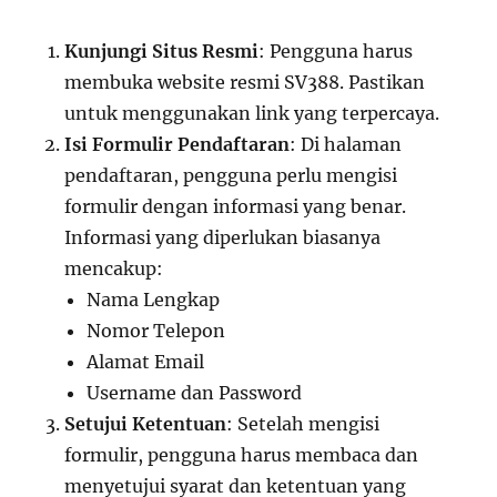
Kunjungi Situs Resmi
: Pengguna harus
membuka website resmi SV388. Pastikan
untuk menggunakan link yang terpercaya.
Isi Formulir Pendaftaran
: Di halaman
pendaftaran, pengguna perlu mengisi
formulir dengan informasi yang benar.
Informasi yang diperlukan biasanya
mencakup:
Nama Lengkap
Nomor Telepon
Alamat Email
Username dan Password
Setujui Ketentuan
: Setelah mengisi
formulir, pengguna harus membaca dan
menyetujui syarat dan ketentuan yang