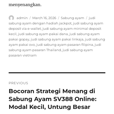
menyenangkan.
A
P
C
T
admin
March 16, 2026
Sabung ayam
judi
u
o
a
a
sabung ayam dengan hadiah jackpot
,
judi sabung ayam
t
s
t
g
deposit via e-wallet
,
judi sabung ayam minimal deposit
h
t
e
s
kecil
,
judi sabung ayam pakai dana
,
judi sabung ayam
o
e
g
pakai gopay
,
judi sabung ayam pakai linkaja
,
judi sabung
r
d
o
ayam pakai ovo
,
judi sabung ayam pasaran filipina
,
judi
o
r
sabung ayam pasaran Thailand
,
judi sabung ayam
n
i
pasaran vietnam
e
s
P
PREVIOUS
o
Bocoran Strategi Menang di
P
r
Sabung Ayam SV388 Online:
s
e
Modal Kecil, Untung Besar
t
v