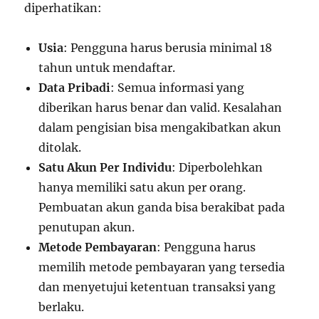
diperhatikan:
Usia
: Pengguna harus berusia minimal 18
tahun untuk mendaftar.
Data Pribadi
: Semua informasi yang
diberikan harus benar dan valid. Kesalahan
dalam pengisian bisa mengakibatkan akun
ditolak.
Satu Akun Per Individu
: Diperbolehkan
hanya memiliki satu akun per orang.
Pembuatan akun ganda bisa berakibat pada
penutupan akun.
Metode Pembayaran
: Pengguna harus
memilih metode pembayaran yang tersedia
dan menyetujui ketentuan transaksi yang
berlaku.