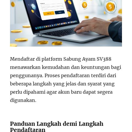
Mendaftar di platform Sabung Ayam SV388
menawarkan kemudahan dan keuntungan bagi
penggunanya. Proses pendaftaran terdiri dari
beberapa langkah yang jelas dan syarat yang
perlu dipahami agar akun baru dapat segera
digunakan.
Panduan Langkah demi Langkah
Pendaftaran