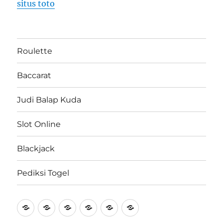
situs toto
Roulette
Baccarat
Judi Balap Kuda
Slot Online
Blackjack
Pediksi Togel
Roulette
Baccarat
Judi
Slot
Blackjack
Pediksi
Balap
Online
Togel