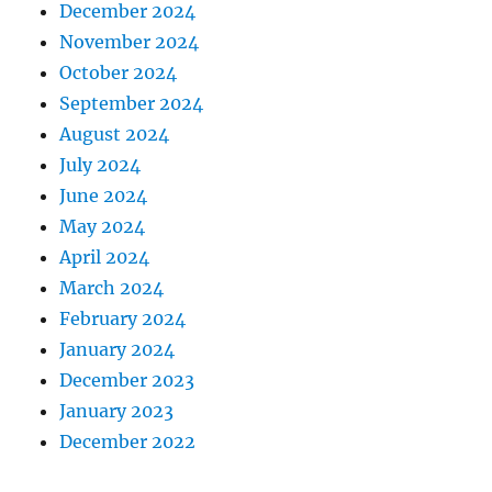
December 2024
November 2024
October 2024
September 2024
August 2024
July 2024
June 2024
May 2024
April 2024
March 2024
February 2024
January 2024
December 2023
January 2023
December 2022