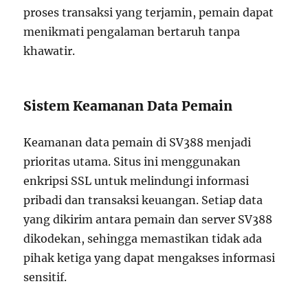
proses transaksi yang terjamin, pemain dapat
menikmati pengalaman bertaruh tanpa
khawatir.
Sistem Keamanan Data Pemain
Keamanan data pemain di SV388 menjadi
prioritas utama. Situs ini menggunakan
enkripsi SSL untuk melindungi informasi
pribadi dan transaksi keuangan. Setiap data
yang dikirim antara pemain dan server SV388
dikodekan, sehingga memastikan tidak ada
pihak ketiga yang dapat mengakses informasi
sensitif.