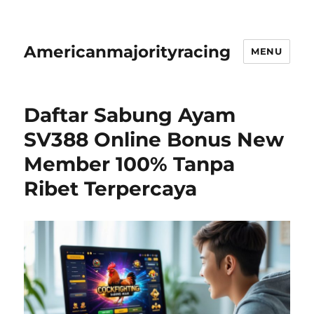
Americanmajorityracing
MENU
Daftar Sabung Ayam
SV388 Online Bonus New
Member 100% Tanpa
Ribet Terpercaya