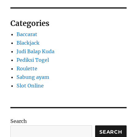
Categories
Baccarat
Blackjack
Judi Balap Kuda
Pediksi Togel
Roulette
Sabung ayam
Slot Online
Search
SEARCH