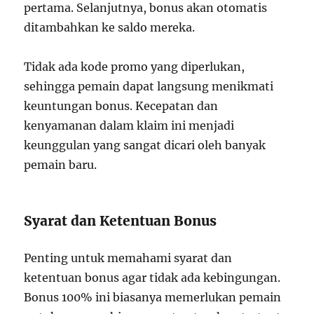
pertama. Selanjutnya, bonus akan otomatis
ditambahkan ke saldo mereka.
Tidak ada kode promo yang diperlukan,
sehingga pemain dapat langsung menikmati
keuntungan bonus. Kecepatan dan
kenyamanan dalam klaim ini menjadi
keunggulan yang sangat dicari oleh banyak
pemain baru.
Syarat dan Ketentuan Bonus
Penting untuk memahami syarat dan
ketentuan bonus agar tidak ada kebingungan.
Bonus 100% ini biasanya memerlukan pemain