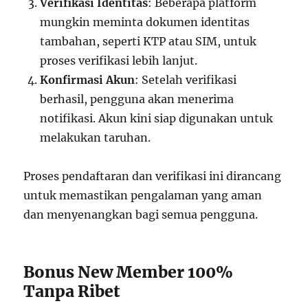
Verifikasi Identitas
: Beberapa platform
mungkin meminta dokumen identitas
tambahan, seperti KTP atau SIM, untuk
proses verifikasi lebih lanjut.
Konfirmasi Akun
: Setelah verifikasi
berhasil, pengguna akan menerima
notifikasi. Akun kini siap digunakan untuk
melakukan taruhan.
Proses pendaftaran dan verifikasi ini dirancang
untuk memastikan pengalaman yang aman
dan menyenangkan bagi semua pengguna.
Bonus New Member 100%
Tanpa Ribet