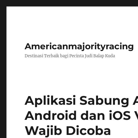
Americanmajorityracing
Destinasi Terbaik bagi Pecinta Judi Balap Kuda
Aplikasi Sabung
Android dan iOS 
Wajib Dicoba