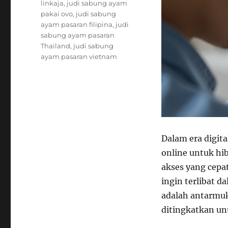
linkaja
,
judi sabung ayam
pakai ovo
,
judi sabung
ayam pasaran filipina
,
judi
sabung ayam pasaran
Thailand
,
judi sabung
ayam pasaran vietnam
Dalam era digita
online untuk h
akses yang cepa
ingin terlibat d
adalah antarmu
ditingkatkan un