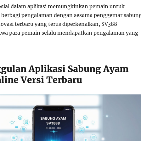
 sosial dalam aplikasi memungkinkan pemain untuk
an berbagi pengalaman dengan sesama penggemar sabun
ovasi terbaru yang terus diperkenalkan, SV388
wa para pemain selalu mendapatkan pengalaman yang
ggulan Aplikasi Sabung Ayam
line Versi Terbaru