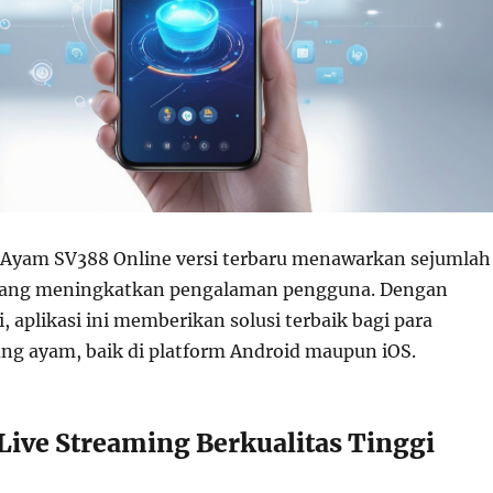
 Ayam SV388 Online versi terbaru menawarkan sejumlah
 yang meningkatkan pengalaman pengguna. Dengan
i, aplikasi ini memberikan solusi terbaik bagi para
g ayam, baik di platform Android maupun iOS.
Live Streaming Berkualitas Tinggi