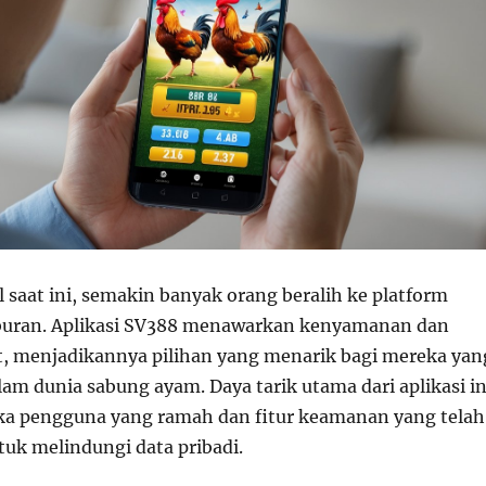
l saat ini, semakin banyak orang beralih ke platform
iburan. Aplikasi SV388 menawarkan kenyamanan dan
t, menjadikannya pilihan yang menarik bagi mereka yan
alam dunia sabung ayam. Daya tarik utama dari aplikasi in
ka pengguna yang ramah dan fitur keamanan yang telah
tuk melindungi data pribadi.