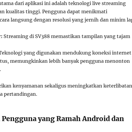
 utama dari aplikasi ini adalah teknologi live streaming
 kualitas tinggi. Pengguna dapat menikmati
cara langsung dengan resolusi yang jernih dan minim la
:
Streaming di SV388 memastikan tampilan yang tajam
eknologi yang digunakan mendukung koneksi internet
putus, memungkinkan lebih banyak pengguna menonton
.
rikan kenyamanan sekaligus meningkatkan keterlibata
a pertandingan.
 Pengguna yang Ramah Android dan