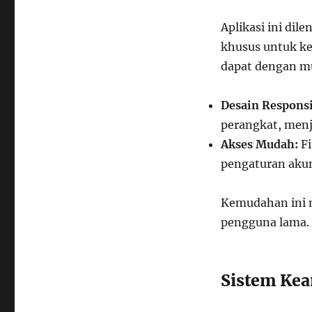
Aplikasi ini di
khusus untuk k
dapat dengan mu
Desain Responsi
perangkat, menj
Akses Mudah:
Fi
pengaturan aku
Kemudahan ini 
pengguna lama.
Sistem Kea