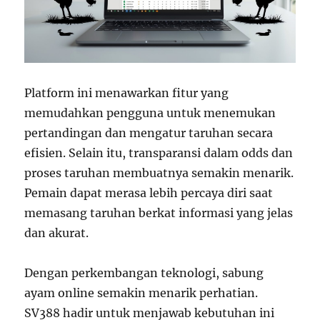
Platform ini menawarkan fitur yang
memudahkan pengguna untuk menemukan
pertandingan dan mengatur taruhan secara
efisien. Selain itu, transparansi dalam odds dan
proses taruhan membuatnya semakin menarik.
Pemain dapat merasa lebih percaya diri saat
memasang taruhan berkat informasi yang jelas
dan akurat.
Dengan perkembangan teknologi, sabung
ayam online semakin menarik perhatian.
SV388 hadir untuk menjawab kebutuhan ini