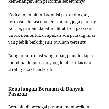
kemenangan dan performa sebelumnya.
Kedua, memahami kondisi pertandingan,
termasuk lokasi dan jenis arena, juga penting.
Ketiga, pemain dapat melihat tren pasaran
untuk menentukan apakah ada peluang nilai
yang lebih baik di jenis taruhan tertentu.
Dengan informasi yang tepat, pemain dapat
membuat keputusan yang lebih cerdas dan
strategis saat bertaruh.
Keuntungan Bermain di Banyak
Pasaran
Bermain di berbagai pasaran memberikan