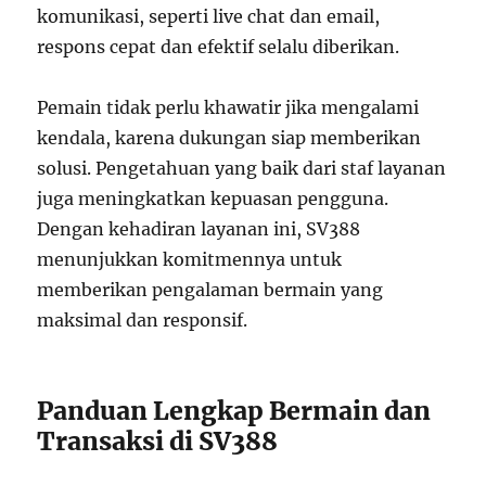
komunikasi, seperti live chat dan email,
respons cepat dan efektif selalu diberikan.
Pemain tidak perlu khawatir jika mengalami
kendala, karena dukungan siap memberikan
solusi. Pengetahuan yang baik dari staf layanan
juga meningkatkan kepuasan pengguna.
Dengan kehadiran layanan ini, SV388
menunjukkan komitmennya untuk
memberikan pengalaman bermain yang
maksimal dan responsif.
Panduan Lengkap Bermain dan
Transaksi di SV388