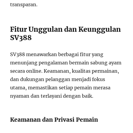
transparan.
Fitur Unggulan dan Keunggulan
SV388
SV388 menawarkan berbagai fitur yang
menunjang pengalaman bermain sabung ayam
secara online. Keamanan, kualitas permainan,
dan dukungan pelanggan menjadi fokus
utama, memastikan setiap pemain merasa
nyaman dan terlayani dengan baik.
Keamanan dan Privasi Pemain