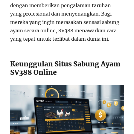
dengan memberikan pengalaman taruhan
yang profesional dan menyenangkan. Bagi
mereka yang ingin merasakan sensasi sabung
ayam secara online, SV388 menawarkan cara
yang tepat untuk terlibat dalam dunia ini.
Keunggulan Situs Sabung Ayam
SV388 Online