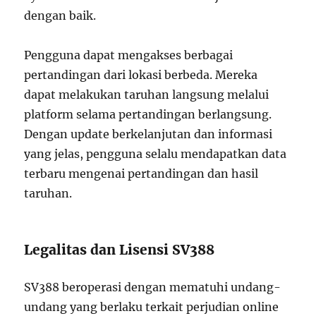
dengan baik.
Pengguna dapat mengakses berbagai
pertandingan dari lokasi berbeda. Mereka
dapat melakukan taruhan langsung melalui
platform selama pertandingan berlangsung.
Dengan update berkelanjutan dan informasi
yang jelas, pengguna selalu mendapatkan data
terbaru mengenai pertandingan dan hasil
taruhan.
Legalitas dan Lisensi SV388
SV388 beroperasi dengan mematuhi undang-
undang yang berlaku terkait perjudian online