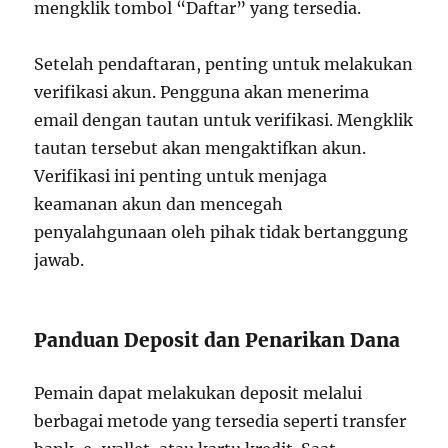
mengklik tombol “Daftar” yang tersedia.
Setelah pendaftaran, penting untuk melakukan
verifikasi akun. Pengguna akan menerima
email dengan tautan untuk verifikasi. Mengklik
tautan tersebut akan mengaktifkan akun.
Verifikasi ini penting untuk menjaga
keamanan akun dan mencegah
penyalahgunaan oleh pihak tidak bertanggung
jawab.
Panduan Deposit dan Penarikan Dana
Pemain dapat melakukan deposit melalui
berbagai metode yang tersedia seperti transfer