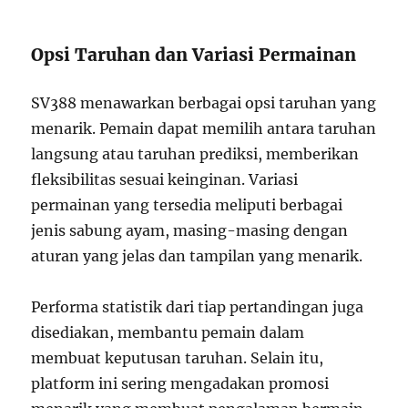
Opsi Taruhan dan Variasi Permainan
SV388 menawarkan berbagai opsi taruhan yang
menarik. Pemain dapat memilih antara taruhan
langsung atau taruhan prediksi, memberikan
fleksibilitas sesuai keinginan. Variasi
permainan yang tersedia meliputi berbagai
jenis sabung ayam, masing-masing dengan
aturan yang jelas dan tampilan yang menarik.
Performa statistik dari tiap pertandingan juga
disediakan, membantu pemain dalam
membuat keputusan taruhan. Selain itu,
platform ini sering mengadakan promosi