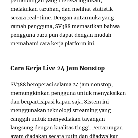
pertandingan yang mereka inginkan,
melakukan taruhan, dan melihat statistik
secara real-time. Dengan antarmuka yang
ramah pengguna, SV388 memastikan bahwa
pengguna baru pun dapat dengan mudah
memahami cara kerja platform ini.
Cara Kerja Live 24 Jam Nonstop
SV388 beroperasi selama 24 jam nonstop,
memungkinkan pengguna untuk menyaksikan
dan berpartisipasi kapan saja. Sistem ini
menggunakan teknologi streaming yang
canggih untuk menyediakan tayangan
langsung dengan kualitas tinggi. Pertarungan
ayam diadakan secara rutin dan dijadwalkan