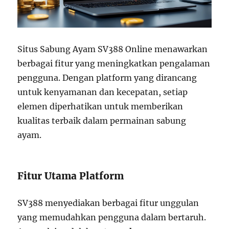
Situs Sabung Ayam SV388 Online menawarkan
berbagai fitur yang meningkatkan pengalaman
pengguna. Dengan platform yang dirancang
untuk kenyamanan dan kecepatan, setiap
elemen diperhatikan untuk memberikan
kualitas terbaik dalam permainan sabung
ayam.
Fitur Utama Platform
SV388 menyediakan berbagai fitur unggulan
yang memudahkan pengguna dalam bertaruh.