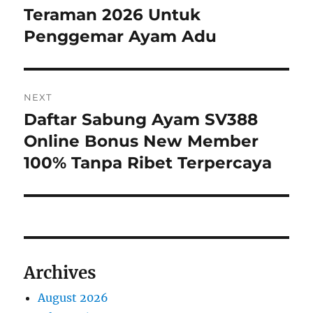
e
Teraman 2026 Untuk
t
v
Penggemar Ayam Adu
i
n
o
a
u
NEXT
s
v
Daftar Sabung Ayam SV388
N
p
i
e
Online Bonus New Member
o
x
100% Tanpa Ribet Terpercaya
s
g
t
t
a
p
:
o
t
s
i
t
Archives
:
o
August 2026