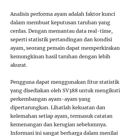
Analisis performa ayam adalah faktor kunci
dalam membuat keputusan taruhan yang
cerdas. Dengan memantau data real-time,
seperti statistik pertandingan dan kondisi
ayam, seorang pemain dapat memperkirakan
kemungkinan hasil taruhan dengan lebih
akurat.
Pengguna dapat menggunakan fitur statistik
yang disediakan oleh SV388 untuk mengikuti
perkembangan ayam-ayam yang
dipertarungkan. Lihatlah kekuatan dan
kelemahan setiap ayam, termasuk catatan
kemenangan dan kerugian sebelumnya.
Informasi ini sangat berharga dalam menilai