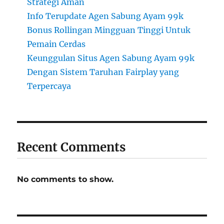
Strategi Aman
Info Terupdate Agen Sabung Ayam 99k
Bonus Rollingan Mingguan Tinggi Untuk
Pemain Cerdas
Keunggulan Situs Agen Sabung Ayam 99k
Dengan Sistem Taruhan Fairplay yang
Terpercaya
Recent Comments
No comments to show.