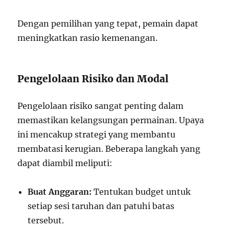
Dengan pemilihan yang tepat, pemain dapat
meningkatkan rasio kemenangan.
Pengelolaan Risiko dan Modal
Pengelolaan risiko sangat penting dalam
memastikan kelangsungan permainan. Upaya
ini mencakup strategi yang membantu
membatasi kerugian. Beberapa langkah yang
dapat diambil meliputi:
Buat Anggaran:
Tentukan budget untuk
setiap sesi taruhan dan patuhi batas
tersebut.