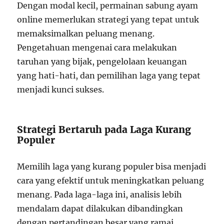
Dengan modal kecil, permainan sabung ayam
online memerlukan strategi yang tepat untuk
memaksimalkan peluang menang.
Pengetahuan mengenai cara melakukan
taruhan yang bijak, pengelolaan keuangan
yang hati-hati, dan pemilihan laga yang tepat
menjadi kunci sukses.
Strategi Bertaruh pada Laga Kurang
Populer
Memilih laga yang kurang populer bisa menjadi
cara yang efektif untuk meningkatkan peluang
menang. Pada laga-laga ini, analisis lebih
mendalam dapat dilakukan dibandingkan
dengan pertandingan besar yang ramai