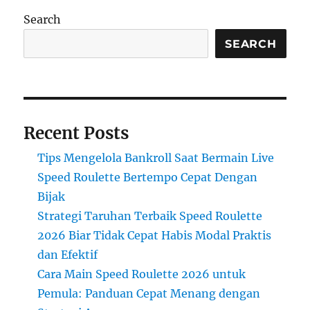
Search
SEARCH
Recent Posts
Tips Mengelola Bankroll Saat Bermain Live
Speed Roulette Bertempo Cepat Dengan
Bijak
Strategi Taruhan Terbaik Speed Roulette
2026 Biar Tidak Cepat Habis Modal Praktis
dan Efektif
Cara Main Speed Roulette 2026 untuk
Pemula: Panduan Cepat Menang dengan