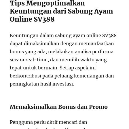
Tips Mengoptimalkan
Keuntungan dari Sabung Ayam
Online SV388
Keuntungan dalam sabung ayam online SV388
dapat dimaksimalkan dengan memanfaatkan
bonus yang ada, melakukan analisa performa
secara real-time, dan memilih waktu yang
tepat untuk bermain. Setiap aspek ini
berkontribusi pada peluang kemenangan dan
peningkatan hasil investasi.
Memaksimalkan Bonus dan Promo
Pengguna perlu aktif mencari dan