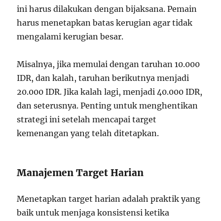
ini harus dilakukan dengan bijaksana. Pemain
harus menetapkan batas kerugian agar tidak
mengalami kerugian besar.
Misalnya, jika memulai dengan taruhan 10.000
IDR, dan kalah, taruhan berikutnya menjadi
20.000 IDR. Jika kalah lagi, menjadi 40.000 IDR,
dan seterusnya. Penting untuk menghentikan
strategi ini setelah mencapai target
kemenangan yang telah ditetapkan.
Manajemen Target Harian
Menetapkan target harian adalah praktik yang
baik untuk menjaga konsistensi ketika