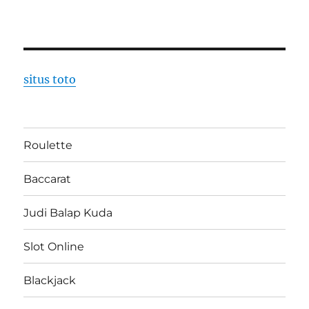
situs toto
Roulette
Baccarat
Judi Balap Kuda
Slot Online
Blackjack