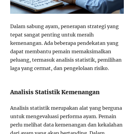
Dalam sabung ayam, penerapan strategi yang
tepat sangat penting untuk meraih
kemenangan. Ada beberapa pendekatan yang
dapat membantu pemain memaksimalkan
peluang, termasuk analisis statistik, pemilihan
laga yang cermat, dan pengelolaan risiko.
Analisis Statistik Kemenangan
Analisis statistik merupakan alat yang berguna
untuk mengevaluasi performa ayam. Pemain
perlu melihat data kemenangan dan kekalahan
dari ayam yang akan bertanding. Dalam