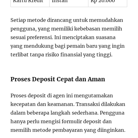
Kartu Kredit
Instan
Rp 20.000
Setiap metode dirancang untuk memudahkan
pengguna, yang memiliki kebebasan memilih
sesuai preferensi. Ini menciptakan suasana
yang mendukung bagi pemain baru yang ingin
terlibat tanpa risiko finansial yang tinggi.
Proses Deposit Cepat dan Aman
Proses deposit di agen ini mengutamakan
kecepatan dan keamanan. Transaksi dilakukan
dalam beberapa langkah sederhana. Pengguna
hanya perlu mengisi formulir deposit dan
memilih metode pembayaran yang diinginkan.