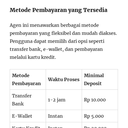
Metode Pembayaran yang Tersedia
Agen ini menawarkan berbagai metode
pembayaran yang fleksibel dan mudah diakses.
Pengguna dapat memilih dari opsi seperti
transfer bank, e-wallet, dan pembayaran
melalui kartu kredit.
Metode
Minimal
Waktu Proses
Pembayaran
Deposit
Transfer
1-2 jam
Rp 10.000
Bank
E-Wallet
Instan
Rp 5.000