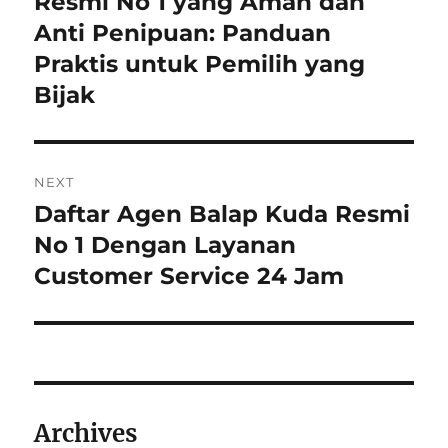
Resmi No 1 yang Aman dan
s
e
Anti Penipuan: Panduan
t
v
Praktis untuk Pemilih yang
i
n
Bijak
o
a
u
s
v
NEXT
p
i
Daftar Agen Balap Kuda Resmi
N
o
e
No 1 Dengan Layanan
s
g
x
Customer Service 24 Jam
t
a
t
:
p
t
o
i
s
t
o
Archives
: