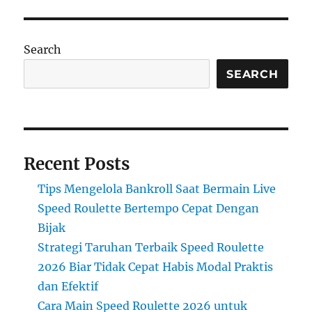
Search
SEARCH
Recent Posts
Tips Mengelola Bankroll Saat Bermain Live
Speed Roulette Bertempo Cepat Dengan
Bijak
Strategi Taruhan Terbaik Speed Roulette
2026 Biar Tidak Cepat Habis Modal Praktis
dan Efektif
Cara Main Speed Roulette 2026 untuk