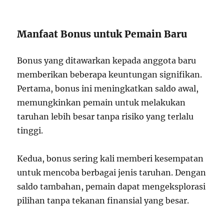
Manfaat Bonus untuk Pemain Baru
Bonus yang ditawarkan kepada anggota baru
memberikan beberapa keuntungan signifikan.
Pertama, bonus ini meningkatkan saldo awal,
memungkinkan pemain untuk melakukan
taruhan lebih besar tanpa risiko yang terlalu
tinggi.
Kedua, bonus sering kali memberi kesempatan
untuk mencoba berbagai jenis taruhan. Dengan
saldo tambahan, pemain dapat mengeksplorasi
pilihan tanpa tekanan finansial yang besar.