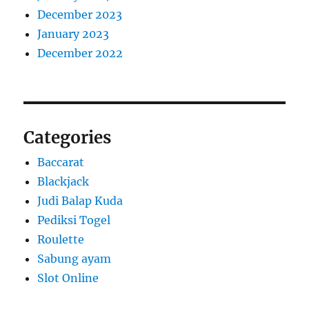
December 2023
January 2023
December 2022
Categories
Baccarat
Blackjack
Judi Balap Kuda
Pediksi Togel
Roulette
Sabung ayam
Slot Online