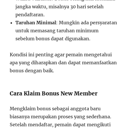
jangka waktu, misalnya 30 hari setelah
pendaftaran.
Taruhan Minimal
: Mungkin ada persyaratan
untuk memasang taruhan minimum
sebelum bonus dapat digunakan.
Kondisi ini penting agar pemain mengetahui
apa yang diharapkan dan dapat memanfaatkan
bonus dengan baik.
Cara Klaim Bonus New Member
Mengklaim bonus sebagai anggota baru
biasanya merupakan proses yang sederhana.
Setelah mendaftar, pemain dapat mengikuti