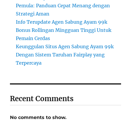
Pemula: Panduan Cepat Menang dengan
Strategi Aman
Info Terupdate Agen Sabung Ayam 99k
Bonus Rollingan Mingguan Tinggi Untuk
Pemain Cerdas
Keunggulan Situs Agen Sabung Ayam 99k
Dengan Sistem Taruhan Fairplay yang
Terpercaya
Recent Comments
No comments to show.