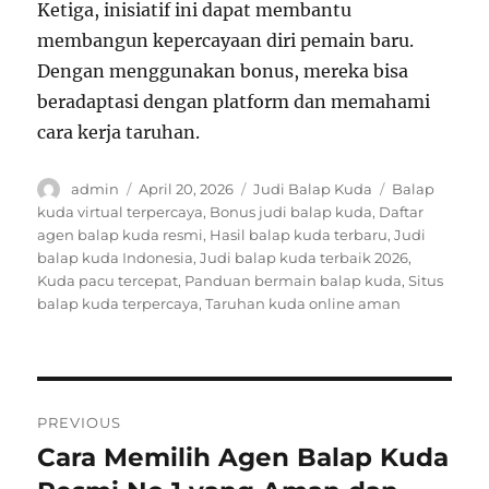
Ketiga, inisiatif ini dapat membantu
membangun kepercayaan diri pemain baru.
Dengan menggunakan bonus, mereka bisa
beradaptasi dengan platform dan memahami
cara kerja taruhan.
A
P
C
T
admin
April 20, 2026
Judi Balap Kuda
Balap
u
o
a
a
kuda virtual terpercaya
,
Bonus judi balap kuda
,
Daftar
t
s
t
g
agen balap kuda resmi
,
Hasil balap kuda terbaru
,
Judi
h
t
e
s
balap kuda Indonesia
,
Judi balap kuda terbaik 2026
,
o
e
g
Kuda pacu tercepat
,
Panduan bermain balap kuda
,
Situs
r
d
o
balap kuda terpercaya
,
Taruhan kuda online aman
o
r
n
i
e
s
P
PREVIOUS
o
Cara Memilih Agen Balap Kuda
P
r