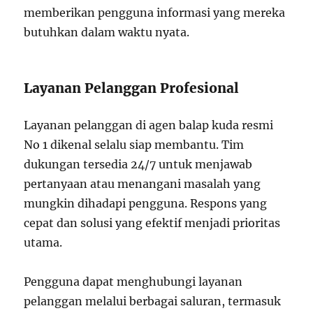
memberikan pengguna informasi yang mereka
butuhkan dalam waktu nyata.
Layanan Pelanggan Profesional
Layanan pelanggan di agen balap kuda resmi
No 1 dikenal selalu siap membantu. Tim
dukungan tersedia 24/7 untuk menjawab
pertanyaan atau menangani masalah yang
mungkin dihadapi pengguna. Respons yang
cepat dan solusi yang efektif menjadi prioritas
utama.
Pengguna dapat menghubungi layanan
pelanggan melalui berbagai saluran, termasuk