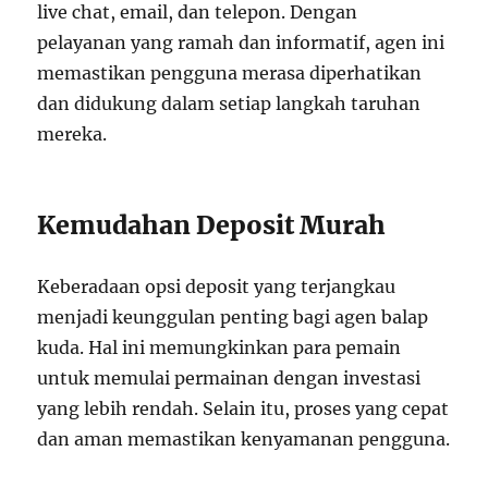
live chat, email, dan telepon. Dengan
pelayanan yang ramah dan informatif, agen ini
memastikan pengguna merasa diperhatikan
dan didukung dalam setiap langkah taruhan
mereka.
Kemudahan Deposit Murah
Keberadaan opsi deposit yang terjangkau
menjadi keunggulan penting bagi agen balap
kuda. Hal ini memungkinkan para pemain
untuk memulai permainan dengan investasi
yang lebih rendah. Selain itu, proses yang cepat
dan aman memastikan kenyamanan pengguna.