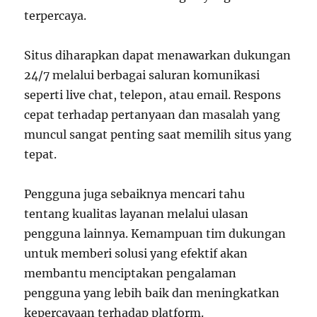
terpercaya.
Situs diharapkan dapat menawarkan dukungan
24/7 melalui berbagai saluran komunikasi
seperti live chat, telepon, atau email. Respons
cepat terhadap pertanyaan dan masalah yang
muncul sangat penting saat memilih situs yang
tepat.
Pengguna juga sebaiknya mencari tahu
tentang kualitas layanan melalui ulasan
pengguna lainnya. Kemampuan tim dukungan
untuk memberi solusi yang efektif akan
membantu menciptakan pengalaman
pengguna yang lebih baik dan meningkatkan
kepercayaan terhadap platform.