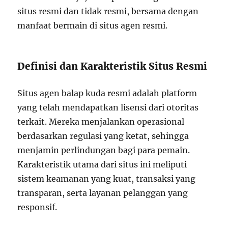
situs resmi dan tidak resmi, bersama dengan
manfaat bermain di situs agen resmi.
Definisi dan Karakteristik Situs Resmi
Situs agen balap kuda resmi adalah platform
yang telah mendapatkan lisensi dari otoritas
terkait. Mereka menjalankan operasional
berdasarkan regulasi yang ketat, sehingga
menjamin perlindungan bagi para pemain.
Karakteristik utama dari situs ini meliputi
sistem keamanan yang kuat, transaksi yang
transparan, serta layanan pelanggan yang
responsif.