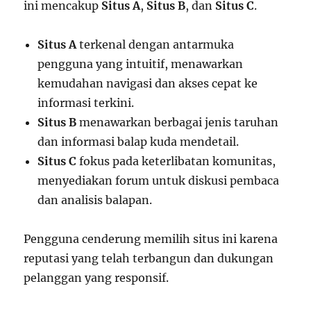
ini mencakup
Situs A
,
Situs B
, dan
Situs C
.
Situs A
terkenal dengan antarmuka
pengguna yang intuitif, menawarkan
kemudahan navigasi dan akses cepat ke
informasi terkini.
Situs B
menawarkan berbagai jenis taruhan
dan informasi balap kuda mendetail.
Situs C
fokus pada keterlibatan komunitas,
menyediakan forum untuk diskusi pembaca
dan analisis balapan.
Pengguna cenderung memilih situs ini karena
reputasi yang telah terbangun dan dukungan
pelanggan yang responsif.