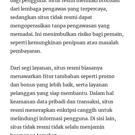
bagi pengguna. Situs resmi memiliki otorisasi
dari lembaga pengawas yang terpercaya,
sedangkan situs tidak resmi dapat
mengoperasikan tanpa pengawasan yang
memadai. Ini menimbulkan risiko bagi pemain,
seperti kemungkinan penipuan atau masalah
pembayaran.
Dari segi layanan, situs resmi biasanya
menawarkan fitur tambahan seperti promo
dan bonus yang lebih baik, serta layanan
pelanggan yang siap membantu. Dalam hal
keamanan data pribadi dan transaksi, situs
resmi menerapkan enkripsi canggih untuk
melindungi informasi pengguna. Di sisi lain,
situs tidak resmi tidak selalu menjamin