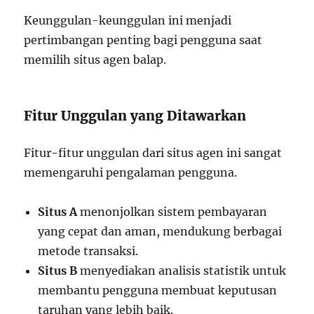
Keunggulan-keunggulan ini menjadi
pertimbangan penting bagi pengguna saat
memilih situs agen balap.
Fitur Unggulan yang Ditawarkan
Fitur-fitur unggulan dari situs agen ini sangat
memengaruhi pengalaman pengguna.
Situs A
menonjolkan sistem pembayaran
yang cepat dan aman, mendukung berbagai
metode transaksi.
Situs B
menyediakan analisis statistik untuk
membantu pengguna membuat keputusan
taruhan yang lebih baik.