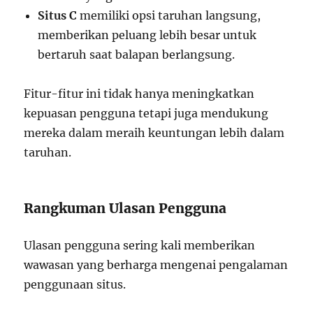
Situs C
memiliki opsi taruhan langsung,
memberikan peluang lebih besar untuk
bertaruh saat balapan berlangsung.
Fitur-fitur ini tidak hanya meningkatkan
kepuasan pengguna tetapi juga mendukung
mereka dalam meraih keuntungan lebih dalam
taruhan.
Rangkuman Ulasan Pengguna
Ulasan pengguna sering kali memberikan
wawasan yang berharga mengenai pengalaman
penggunaan situs.