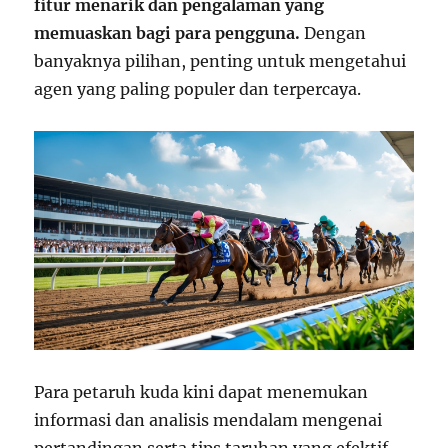
fitur menarik dan pengalaman yang
memuaskan bagi para pengguna.
Dengan
banyaknya pilihan, penting untuk mengetahui
agen yang paling populer dan terpercaya.
Para petaruh kuda kini dapat menemukan
informasi dan analisis mendalam mengenai
pertandingan serta tips taruhan yang efektif.