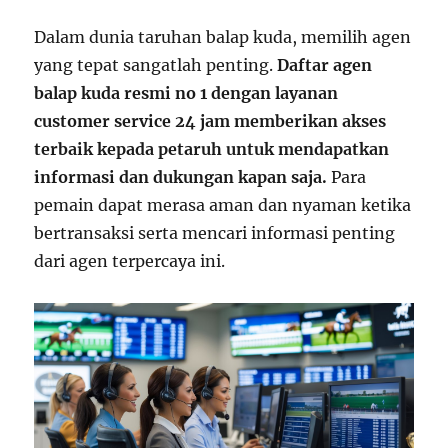
Dalam dunia taruhan balap kuda, memilih agen
yang tepat sangatlah penting.
Daftar agen
balap kuda resmi no 1 dengan layanan
customer service 24 jam memberikan akses
terbaik kepada petaruh untuk mendapatkan
informasi dan dukungan kapan saja.
Para
pemain dapat merasa aman dan nyaman ketika
bertransaksi serta mencari informasi penting
dari agen terpercaya ini.