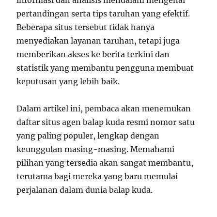
pertandingan serta tips taruhan yang efektif.
Beberapa situs tersebut tidak hanya
menyediakan layanan taruhan, tetapi juga
memberikan akses ke berita terkini dan
statistik yang membantu pengguna membuat
keputusan yang lebih baik.
Dalam artikel ini, pembaca akan menemukan
daftar situs agen balap kuda resmi nomor satu
yang paling populer, lengkap dengan
keunggulan masing-masing. Memahami
pilihan yang tersedia akan sangat membantu,
terutama bagi mereka yang baru memulai
perjalanan dalam dunia balap kuda.