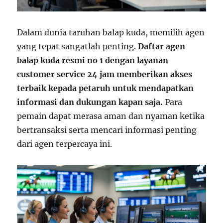
Dalam dunia taruhan balap kuda, memilih agen
yang tepat sangatlah penting.
Daftar agen
balap kuda resmi no 1 dengan layanan
customer service 24 jam memberikan akses
terbaik kepada petaruh untuk mendapatkan
informasi dan dukungan kapan saja.
Para
pemain dapat merasa aman dan nyaman ketika
bertransaksi serta mencari informasi penting
dari agen terpercaya ini.