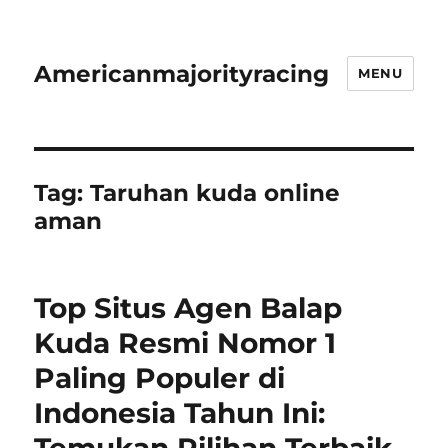
Americanmajorityracing
MENU
Tag:
Taruhan kuda online
aman
Top Situs Agen Balap
Kuda Resmi Nomor 1
Paling Populer di
Indonesia Tahun Ini: