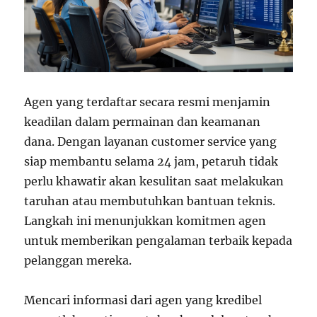
Agen yang terdaftar secara resmi menjamin
keadilan dalam permainan dan keamanan
dana. Dengan layanan customer service yang
siap membantu selama 24 jam, petaruh tidak
perlu khawatir akan kesulitan saat melakukan
taruhan atau membutuhkan bantuan teknis.
Langkah ini menunjukkan komitmen agen
untuk memberikan pengalaman terbaik kepada
pelanggan mereka.
Mencari informasi dari agen yang kredibel