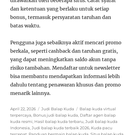
ditawarkan oleh beberapa situs. Catat syarat
dan ketentuan yang berlaku untuk setiap
bonus, termasuk persyaratan taruhan dan
batas waktu.
Pengguna juga sebaiknya aktif mencari promo
berkala, seperti cashback dan taruhan gratis,
yang dapat meningkatkan saldo akun tanpa
risiko tambahan. Mendaftar untuk newsletter
bisa membantu mendapatkan informasi lebih
dahulu tentang penawaran khusus dan promo
menarik lainnya.
P
C
T
April 22, 2026
Judi Balap Kuda
Balap kuda virtual
o
a
a
terpercaya
,
Bonus judi balap kuda
,
Daftar agen balap
s
t
g
kuda resmi
,
Hasil balap kuda terbaru
,
Judi balap kuda
t
e
s
Indonesia
,
Judi balap kuda terbaik 2026
,
Kuda pacu
e
g
tercepat
,
Panduan bermain balap kuda
,
Situs balap kuda