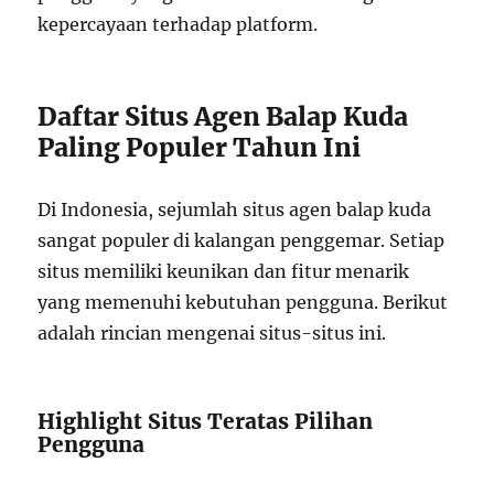
kepercayaan terhadap platform.
Daftar Situs Agen Balap Kuda
Paling Populer Tahun Ini
Di Indonesia, sejumlah situs agen balap kuda
sangat populer di kalangan penggemar. Setiap
situs memiliki keunikan dan fitur menarik
yang memenuhi kebutuhan pengguna. Berikut
adalah rincian mengenai situs-situs ini.
Highlight Situs Teratas Pilihan
Pengguna