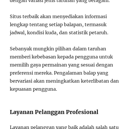
dengan variasi jenis taruhan yang beragam.
Situs terbaik akan menyediakan informasi
lengkap tentang setiap balapan, termasuk
jadwal, kondisi kuda, dan statistik petaruh.
Sebanyak mungkin pilihan dalam taruhan
memberi kebebasan kepada pengguna untuk
memilih gaya permainan yang sesuai dengan
preferensi mereka. Pengalaman balap yang
bervariasi akan meningkatkan keterlibatan dan
kepuasan pengguna.
Layanan Pelanggan Profesional
Layanan pelanggan yang baik adalah salah satu