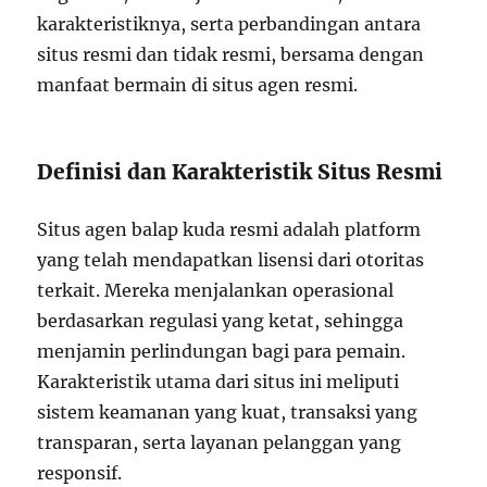
karakteristiknya, serta perbandingan antara
situs resmi dan tidak resmi, bersama dengan
manfaat bermain di situs agen resmi.
Definisi dan Karakteristik Situs Resmi
Situs agen balap kuda resmi adalah platform
yang telah mendapatkan lisensi dari otoritas
terkait. Mereka menjalankan operasional
berdasarkan regulasi yang ketat, sehingga
menjamin perlindungan bagi para pemain.
Karakteristik utama dari situs ini meliputi
sistem keamanan yang kuat, transaksi yang
transparan, serta layanan pelanggan yang
responsif.