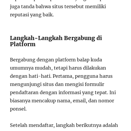
juga tanda bahwa situs tersebut memiliki
reputasi yang baik.
Langkah-Langkah Bergabung di
Platform
Bergabung dengan platform balap kuda
umumnya mudah, tetapi harus dilakukan
dengan hati-hati. Pertama, pengguna harus
mengunjungi situs dan mengisi formulir
pendaftaran dengan informasi yang tepat. Ini
biasanya mencakup nama, email, dan nomor
ponsel.
Setelah mendaftar, langkah berikutnya adalah