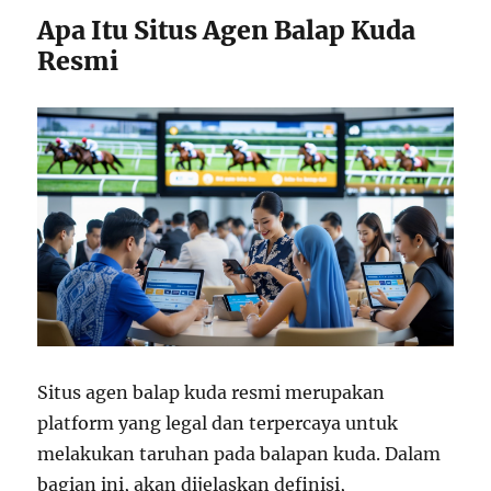
Apa Itu Situs Agen Balap Kuda
Resmi
Situs agen balap kuda resmi merupakan
platform yang legal dan terpercaya untuk
melakukan taruhan pada balapan kuda. Dalam
bagian ini, akan dijelaskan definisi,