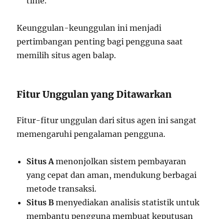
time.
Keunggulan-keunggulan ini menjadi
pertimbangan penting bagi pengguna saat
memilih situs agen balap.
Fitur Unggulan yang Ditawarkan
Fitur-fitur unggulan dari situs agen ini sangat
memengaruhi pengalaman pengguna.
Situs A
menonjolkan sistem pembayaran
yang cepat dan aman, mendukung berbagai
metode transaksi.
Situs B
menyediakan analisis statistik untuk
membantu pengguna membuat keputusan