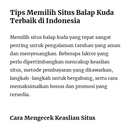
Tips Memilih Situs Balap Kuda
Terbaik di Indonesia
Memilih situs balap kuda yang tepat sangat
penting untuk pengalaman taruhan yang aman
dan menyenangkan. Beberapa faktor yang
perlu dipertimbangkan mencakup keaslian
situs, metode pembayaran yang ditawarkan,
langkah-langkah untuk bergabung, serta cara
memaksimalkan bonus dan promosi yang
tersedia.
Cara Mengecek Keaslian Situs