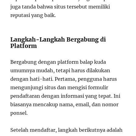
juga tanda bahwa situs tersebut memiliki
reputasi yang baik.
Langkah-Langkah Bergabung di
Platform
Bergabung dengan platform balap kuda
umumnya mudah, tetapi harus dilakukan
dengan hati-hati. Pertama, pengguna harus
mengunjungi situs dan mengisi formulir
pendaftaran dengan informasi yang tepat. Ini
biasanya mencakup nama, email, dan nomor
ponsel.
Setelah mendaftar, langkah berikutnya adalah