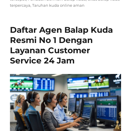
d
o
terpercaya
,
Taruhan kuda online aman
o
r
n
i
e
Daftar Agen Balap Kuda
s
Resmi No 1 Dengan
Layanan Customer
Service 24 Jam