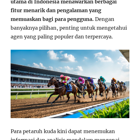
utama di Indonesia menawarkan berbagai
fitur menarik dan pengalaman yang
memuaskan bagi para pengguna.
Dengan
banyaknya pilihan, penting untuk mengetahui
agen yang paling populer dan terpercaya.
Para petaruh kuda kini dapat menemukan
informasi dan analisis mendalam mengenai