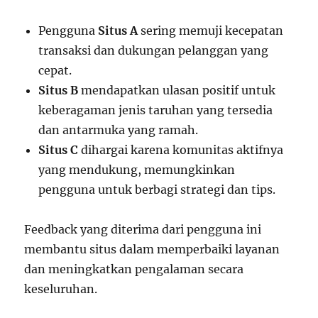
Pengguna
Situs A
sering memuji kecepatan
transaksi dan dukungan pelanggan yang
cepat.
Situs B
mendapatkan ulasan positif untuk
keberagaman jenis taruhan yang tersedia
dan antarmuka yang ramah.
Situs C
dihargai karena komunitas aktifnya
yang mendukung, memungkinkan
pengguna untuk berbagi strategi dan tips.
Feedback yang diterima dari pengguna ini
membantu situs dalam memperbaiki layanan
dan meningkatkan pengalaman secara
keseluruhan.