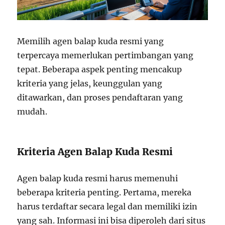
Memilih agen balap kuda resmi yang
terpercaya memerlukan pertimbangan yang
tepat. Beberapa aspek penting mencakup
kriteria yang jelas, keunggulan yang
ditawarkan, dan proses pendaftaran yang
mudah.
Kriteria Agen Balap Kuda Resmi
Agen balap kuda resmi harus memenuhi
beberapa kriteria penting. Pertama, mereka
harus terdaftar secara legal dan memiliki izin
yang sah. Informasi ini bisa diperoleh dari situs