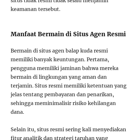
situs tidak resmi tidak selalu menjamin
keamanan tersebut.
Manfaat Bermain di Situs Agen Resmi
Bermain di situs agen balap kuda resmi
memiliki banyak keuntungan. Pertama,
pengguna memiliki jaminan bahwa mereka
bermain di lingkungan yang aman dan
terjamin. Situs resmi memiliki ketentuan yang
jelas tentang pembayaran dan penarikan,
sehingga meminimalisir risiko kehilangan
dana.
Selain itu, situs resmi sering kali menyediakan
fitur analitik dan strategi taruhan yang