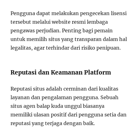
Pengguna dapat melakukan pengecekan lisensi
tersebut melalui website resmi lembaga
pengawas perjudian. Penting bagi pemain
untuk memilih situs yang transparan dalam hal
legalitas, agar terhindar dari risiko penipuan.
Reputasi dan Keamanan Platform
Reputasi situs adalah cerminan dari kualitas
layanan dan pengalaman pengguna. Sebuah
situs agen balap kuda unggul biasanya
memiliki ulasan positif dari pengguna setia dan
reputasi yang terjaga dengan baik.