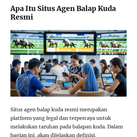
Apa Itu Situs Agen Balap Kuda
Resmi
Situs agen balap kuda resmi merupakan
platform yang legal dan terpercaya untuk
melakukan taruhan pada balapan kuda. Dalam
bagian ini, akan dijelaskan definisi,