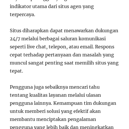
indikator utama dari situs agen yang
terpercaya.
Situs diharapkan dapat menawarkan dukungan
24/7 melalui berbagai saluran komunikasi
seperti live chat, telepon, atau email. Respons
cepat terhadap pertanyaan dan masalah yang
muncul sangat penting saat memilih situs yang
tepat.
Pengguna juga sebaiknya mencari tahu
tentang kualitas layanan melalui ulasan
pengguna lainnya. Kemampuan tim dukungan
untuk memberi solusi yang efektif akan
membantu menciptakan pengalaman
pengguna yang lebih baik dan meningkatkan