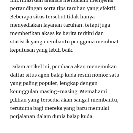
pertandingan serta tips taruhan yang efektif.
Beberapa situs tersebut tidak hanya
menyediakan layanan taruhan, tetapi juga
memberikan akses ke berita terkini dan
statistik yang membantu pengguna membuat
keputusan yang lebih baik.
Dalam artikel ini, pembaca akan menemukan
daftar situs agen balap kuda resmi nomor satu
yang paling populer, lengkap dengan
keunggulan masing-masing. Memahami
pilihan yang tersedia akan sangat membantu,
terutama bagi mereka yang baru memulai
perjalanan dalam dunia balap kuda.