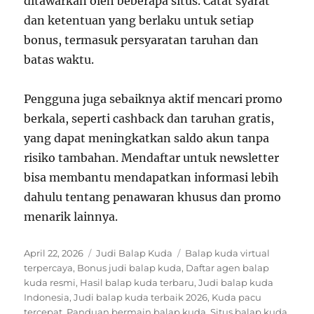
ditawarkan oleh beberapa situs. Catat syarat
dan ketentuan yang berlaku untuk setiap
bonus, termasuk persyaratan taruhan dan
batas waktu.
Pengguna juga sebaiknya aktif mencari promo
berkala, seperti cashback dan taruhan gratis,
yang dapat meningkatkan saldo akun tanpa
risiko tambahan. Mendaftar untuk newsletter
bisa membantu mendapatkan informasi lebih
dahulu tentang penawaran khusus dan promo
menarik lainnya.
P
C
T
April 22, 2026
Judi Balap Kuda
Balap kuda virtual
o
a
a
terpercaya
,
Bonus judi balap kuda
,
Daftar agen balap
s
t
g
kuda resmi
,
Hasil balap kuda terbaru
,
Judi balap kuda
t
e
s
Indonesia
,
Judi balap kuda terbaik 2026
,
Kuda pacu
e
g
tercepat
,
Panduan bermain balap kuda
,
Situs balap kuda