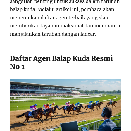
sangatlah penting untuk sukses dalam taruhan
balap kuda. Melalui artikel ini, pembaca akan
menemukan daftar agen terbaik yang siap
memberikan layanan maksimal dan membantu
menjalankan taruhan dengan lancar.
Daftar Agen Balap Kuda Resmi
No 1