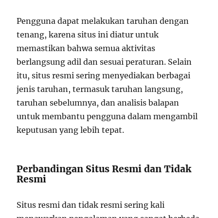
Pengguna dapat melakukan taruhan dengan
tenang, karena situs ini diatur untuk
memastikan bahwa semua aktivitas
berlangsung adil dan sesuai peraturan. Selain
itu, situs resmi sering menyediakan berbagai
jenis taruhan, termasuk taruhan langsung,
taruhan sebelumnya, dan analisis balapan
untuk membantu pengguna dalam mengambil
keputusan yang lebih tepat.
Perbandingan Situs Resmi dan Tidak
Resmi
Situs resmi dan tidak resmi sering kali