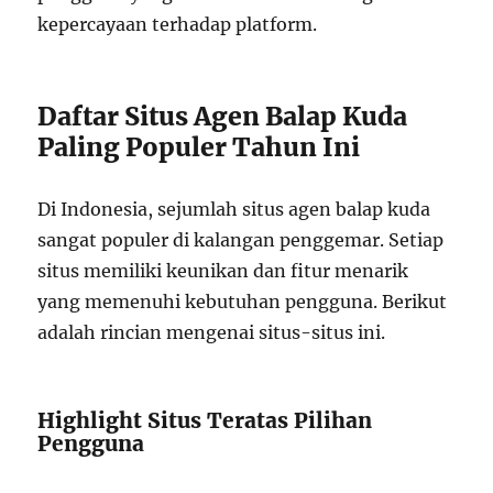
kepercayaan terhadap platform.
Daftar Situs Agen Balap Kuda
Paling Populer Tahun Ini
Di Indonesia, sejumlah situs agen balap kuda
sangat populer di kalangan penggemar. Setiap
situs memiliki keunikan dan fitur menarik
yang memenuhi kebutuhan pengguna. Berikut
adalah rincian mengenai situs-situs ini.
Highlight Situs Teratas Pilihan
Pengguna