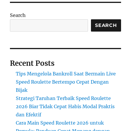
Search
SEARCH
Recent Posts
Tips Mengelola Bankroll Saat Bermain Live
Speed Roulette Bertempo Cepat Dengan
Bijak
Strategi Taruhan Terbaik Speed Roulette
2026 Biar Tidak Cepat Habis Modal Praktis
dan Efektif
Cara Main Speed Roulette 2026 untuk
Pemula: Panduan Cepat Menang dengan