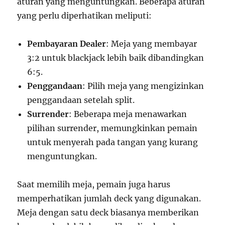
aturan yang menguntungkan. Beberapa aturan
yang perlu diperhatikan meliputi:
Pembayaran Dealer
: Meja yang membayar
3:2 untuk blackjack lebih baik dibandingkan
6:5.
Penggandaan
: Pilih meja yang mengizinkan
penggandaan setelah split.
Surrender
: Beberapa meja menawarkan
pilihan surrender, memungkinkan pemain
untuk menyerah pada tangan yang kurang
menguntungkan.
Saat memilih meja, pemain juga harus
memperhatikan jumlah deck yang digunakan.
Meja dengan satu deck biasanya memberikan