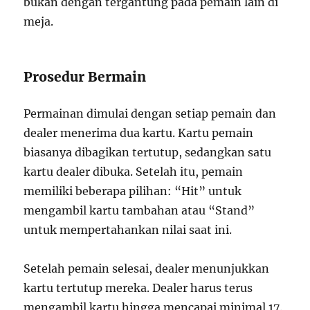
bukan dengan tergantung pada pemain lain di
meja.
Prosedur Bermain
Permainan dimulai dengan setiap pemain dan
dealer menerima dua kartu. Kartu pemain
biasanya dibagikan tertutup, sedangkan satu
kartu dealer dibuka. Setelah itu, pemain
memiliki beberapa pilihan: “Hit” untuk
mengambil kartu tambahan atau “Stand”
untuk mempertahankan nilai saat ini.
Setelah pemain selesai, dealer menunjukkan
kartu tertutup mereka. Dealer harus terus
mengambil kartu hingga mencapai minimal 17.