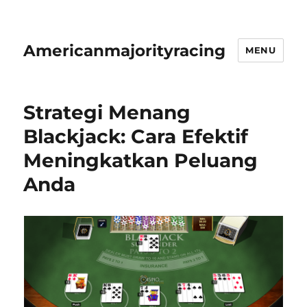
Americanmajorityracing
MENU
Strategi Menang
Blackjack: Cara Efektif
Meningkatkan Peluang
Anda