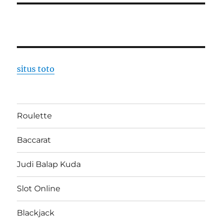
situs toto
Roulette
Baccarat
Judi Balap Kuda
Slot Online
Blackjack