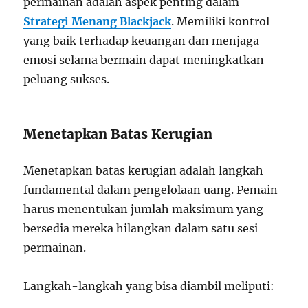
permainan adalah aspek penting dalam
Strategi Menang Blackjack
. Memiliki kontrol
yang baik terhadap keuangan dan menjaga
emosi selama bermain dapat meningkatkan
peluang sukses.
Menetapkan Batas Kerugian
Menetapkan batas kerugian adalah langkah
fundamental dalam pengelolaan uang. Pemain
harus menentukan jumlah maksimum yang
bersedia mereka hilangkan dalam satu sesi
permainan.
Langkah-langkah yang bisa diambil meliputi: