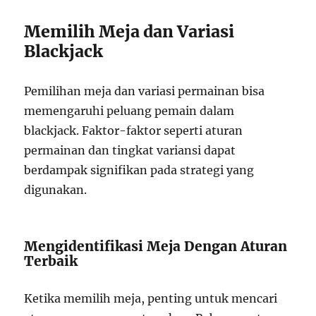
Memilih Meja dan Variasi
Blackjack
Pemilihan meja dan variasi permainan bisa
memengaruhi peluang pemain dalam
blackjack. Faktor-faktor seperti aturan
permainan dan tingkat variansi dapat
berdampak signifikan pada strategi yang
digunakan.
Mengidentifikasi Meja Dengan Aturan
Terbaik
Ketika memilih meja, penting untuk mencari