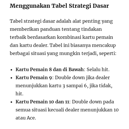
Menggunakan Tabel Strategi Dasar
Tabel strategi dasar adalah alat penting yang
memberikan panduan tentang tindakan
terbaik berdasarkan kombinasi kartu pemain
dan kartu dealer. Tabel ini biasanya mencakup
berbagai situasi yang mungkin terjadi, seperti:
Kartu Pemain 8 dan di Bawah
: Selalu hit.
Kartu Pemain 9
: Double down jika dealer
menunjukkan kartu 3 sampai 6, jika tidak,
hit.
Kartu Pemain 10 dan 11
: Double down pada
semua situasi kecuali dealer menunjukkan 10
atau Ace.