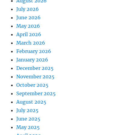
August 2026
o
July 2026
n
June 2026
May 2026
April 2026
March 2026
February 2026
January 2026
December 2025
November 2025
October 2025
September 2025
August 2025
July 2025
June 2025
May 2025