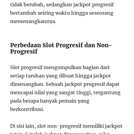
tidak berubah, sedangkan jackpot progresif
bertambah seiring waktu hingga seseorang
memenangkannya.
Perbedaan Slot Progresif dan Non-
Progresif
Slot progresif mengumpulkan bagian dari
setiap taruhan yang dibuat hingga jackpot
dimenangkan. Sebuah jackpot progresif dapat
mencapai nilai yang sangat tinggi, tergantung
pada berapa banyak pemain yang
berkontribusi.
Di sisi lain, slot non-progresif memiliki jackpot