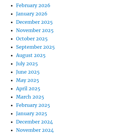
February 2026
January 2026
December 2025
November 2025
October 2025
September 2025
August 2025
July 2025
June 2025
May 2025
April 2025
March 2025
February 2025
January 2025
December 2024
November 2024