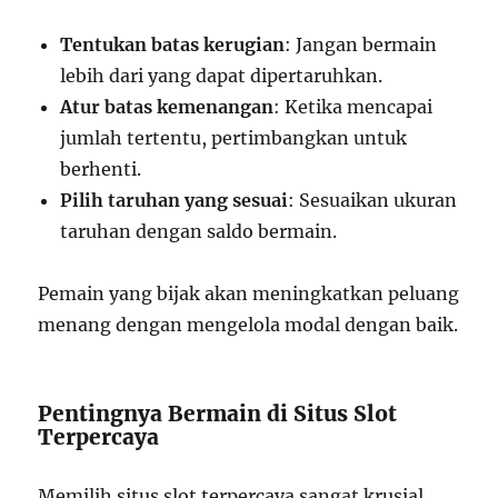
Tentukan batas kerugian
: Jangan bermain
lebih dari yang dapat dipertaruhkan.
Atur batas kemenangan
: Ketika mencapai
jumlah tertentu, pertimbangkan untuk
berhenti.
Pilih taruhan yang sesuai
: Sesuaikan ukuran
taruhan dengan saldo bermain.
Pemain yang bijak akan meningkatkan peluang
menang dengan mengelola modal dengan baik.
Pentingnya Bermain di Situs Slot
Terpercaya
Memilih situs slot terpercaya sangat krusial.