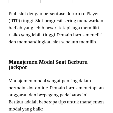
Pilih slot dengan persentase Return to Player
(RTP) tinggi. Slot progresif sering menawarkan
hadiah yang lebih besar, tetapi juga memiliki
risiko yang lebih tinggi. Pemain harus meneliti
dan membandingkan slot sebelum memilih.
Manajemen Modal Saat Berburu
Jackpot
Manajemen modal sangat penting dalam
bermain slot online. Pemain harus menetapkan
anggaran dan berpegang pada batas ini.
Berikut adalah beberapa tips untuk manajemen
modal yang baik: