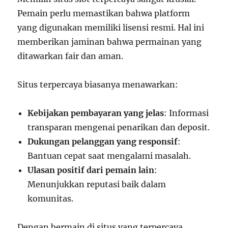
Pemain perlu memastikan bahwa platform
yang digunakan memiliki lisensi resmi. Hal ini
memberikan jaminan bahwa permainan yang
ditawarkan fair dan aman.
Situs terpercaya biasanya menawarkan:
Kebijakan pembayaran yang jelas
: Informasi
transparan mengenai penarikan dan deposit.
Dukungan pelanggan yang responsif
:
Bantuan cepat saat mengalami masalah.
Ulasan positif dari pemain lain
:
Menunjukkan reputasi baik dalam
komunitas.
Dengan bermain di situs yang terpercaya,