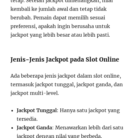
tetap. Setelah jackpot dimenangkan, nilai
kembali ke jumlah awal dan tetap tidak
berubah. Pemain dapat memilih sesuai
preferensi, apakah ingin berusaha untuk
jackpot yang lebih besar atau lebih pasti.
Jenis-Jenis Jackpot pada Slot Online
Ada beberapa jenis jackpot dalam slot online,
termasuk jackpot tunggal, jackpot ganda, dan
jackpot multi-level.
Jackpot Tunggal
: Hanya satu jackpot yang
tersedia.
Jackpot Ganda
: Menawarkan lebih dari satu
jackpot dengan nilai yang berbeda.