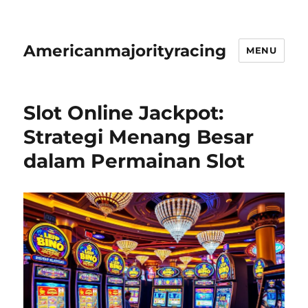
Americanmajorityracing
MENU
Slot Online Jackpot:
Strategi Menang Besar
dalam Permainan Slot