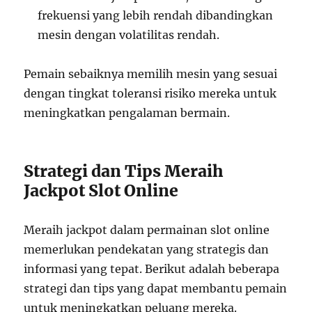
frekuensi yang lebih rendah dibandingkan
mesin dengan volatilitas rendah.
Pemain sebaiknya memilih mesin yang sesuai
dengan tingkat toleransi risiko mereka untuk
meningkatkan pengalaman bermain.
Strategi dan Tips Meraih
Jackpot Slot Online
Meraih jackpot dalam permainan slot online
memerlukan pendekatan yang strategis dan
informasi yang tepat. Berikut adalah beberapa
strategi dan tips yang dapat membantu pemain
untuk meningkatkan peluang mereka.