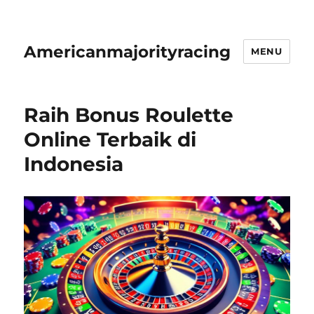
Americanmajorityracing
MENU
Raih Bonus Roulette
Online Terbaik di
Indonesia