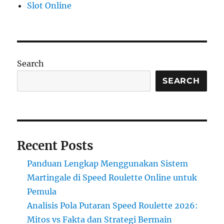
Slot Online
Search
SEARCH
Recent Posts
Panduan Lengkap Menggunakan Sistem
Martingale di Speed Roulette Online untuk
Pemula
Analisis Pola Putaran Speed Roulette 2026:
Mitos vs Fakta dan Strategi Bermain