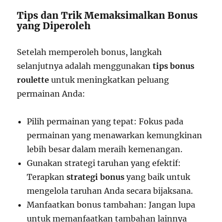
Tips dan Trik Memaksimalkan Bonus
yang Diperoleh
Setelah memperoleh bonus, langkah
selanjutnya adalah menggunakan
tips bonus
roulette
untuk meningkatkan peluang
permainan Anda:
Pilih permainan yang tepat: Fokus pada
permainan yang menawarkan kemungkinan
lebih besar dalam meraih kemenangan.
Gunakan strategi taruhan yang efektif:
Terapkan
strategi bonus
yang baik untuk
mengelola taruhan Anda secara bijaksana.
Manfaatkan bonus tambahan: Jangan lupa
untuk memanfaatkan tambahan lainnya