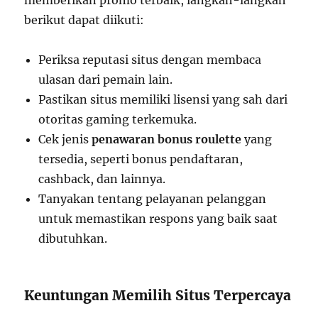
berikut dapat diikuti:
Periksa reputasi situs dengan membaca
ulasan dari pemain lain.
Pastikan situs memiliki lisensi yang sah dari
otoritas gaming terkemuka.
Cek jenis
penawaran bonus roulette
yang
tersedia, seperti bonus pendaftaran,
cashback, dan lainnya.
Tanyakan tentang pelayanan pelanggan
untuk memastikan respons yang baik saat
dibutuhkan.
Keuntungan Memilih Situs Terpercaya