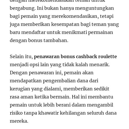
bergabung. Ini bukan hanya menguntungkan
bagi pemain yang merekomendasikan, tetapi
juga memberikan kesempatan bagi teman yang
baru mendaftar untuk menikmati permainan
dengan bonus tambahan.
Selain itu,
penawaran bonus cashback roulette
menjadi opsi lain yang tidak kalah menarik.
Dengan penawaran ini, pemain akan
mendapatkan pengembalian dana dari
kerugian yang dialami, memberikan sedikit
rasa aman ketika bermain. Hal ini membantu
pemain untuk lebih berani dalam mengambil
risiko tanpa khawatir kehilangan seluruh dana
mereka.