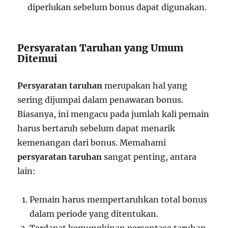
diperlukan sebelum bonus dapat digunakan.
Persyaratan Taruhan yang Umum
Ditemui
Persyaratan taruhan
merupakan hal yang
sering dijumpai dalam penawaran bonus.
Biasanya, ini mengacu pada jumlah kali pemain
harus bertaruh sebelum dapat menarik
kemenangan dari bonus. Memahami
persyaratan taruhan
sangat penting, antara
lain:
Pemain harus mempertaruhkan total bonus
dalam periode yang ditentukan.
Terdapat kemungkinan persentase taruhan