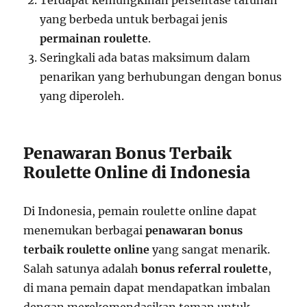
yang berbeda untuk berbagai jenis
permainan roulette
.
Seringkali ada batas maksimum dalam
penarikan yang berhubungan dengan bonus
yang diperoleh.
Penawaran Bonus Terbaik
Roulette Online di Indonesia
Di Indonesia, pemain roulette online dapat
menemukan berbagai
penawaran bonus
terbaik roulette online
yang sangat menarik.
Salah satunya adalah
bonus referral roulette
,
di mana pemain dapat mendapatkan imbalan
dengan merekomendasikan teman untuk