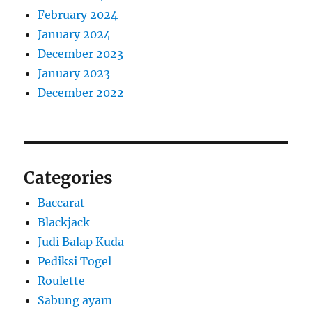
February 2024
January 2024
December 2023
January 2023
December 2022
Categories
Baccarat
Blackjack
Judi Balap Kuda
Pediksi Togel
Roulette
Sabung ayam