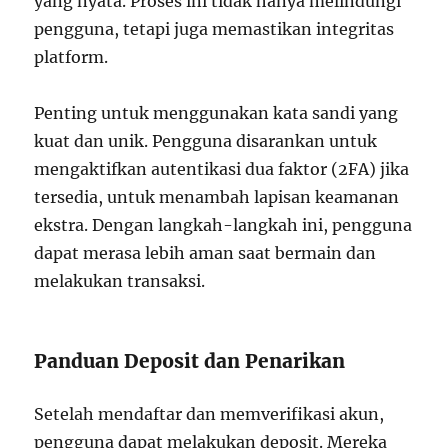
yang nyata. Proses ini tidak hanya melindungi
pengguna, tetapi juga memastikan integritas
platform.
Penting untuk menggunakan kata sandi yang
kuat dan unik. Pengguna disarankan untuk
mengaktifkan autentikasi dua faktor (2FA) jika
tersedia, untuk menambah lapisan keamanan
ekstra. Dengan langkah-langkah ini, pengguna
dapat merasa lebih aman saat bermain dan
melakukan transaksi.
Panduan Deposit dan Penarikan
Setelah mendaftar dan memverifikasi akun,
pengguna dapat melakukan deposit. Mereka