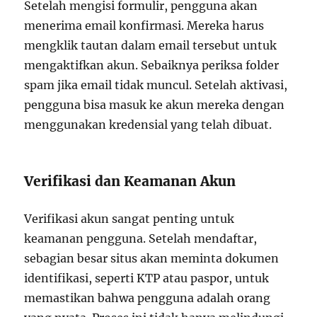
Setelah mengisi formulir, pengguna akan
menerima email konfirmasi. Mereka harus
mengklik tautan dalam email tersebut untuk
mengaktifkan akun. Sebaiknya periksa folder
spam jika email tidak muncul. Setelah aktivasi,
pengguna bisa masuk ke akun mereka dengan
menggunakan kredensial yang telah dibuat.
Verifikasi dan Keamanan Akun
Verifikasi akun sangat penting untuk
keamanan pengguna. Setelah mendaftar,
sebagian besar situs akan meminta dokumen
identifikasi, seperti KTP atau paspor, untuk
memastikan bahwa pengguna adalah orang