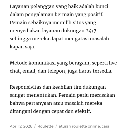
Layanan pelanggan yang baik adalah kunci
dalam pengalaman bermain yang positif.
Pemain sebaiknya memilih situs yang
menyediakan layanan dukungan 24/7,
sehingga mereka dapat mengatasi masalah
kapan saja.
Metode komunikasi yang beragam, seperti live
chat, email, dan telepon, juga harus tersedia.
Responsivitas dan keahlian tim dukungan
sangat menentukan. Pemain perlu merasakan
bahwa pertanyaan atau masalah mereka
ditangani dengan cepat dan efektif.
P
C
T
April 2, 2026
Roulette
aturan roulette online
,
cara