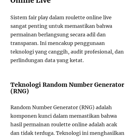
Online Live
Sistem fair play dalam roulette online live
sangat penting untuk memastikan bahwa
permainan berlangsung secara adil dan
transparan. Ini mencakup penggunaan
teknologi yang canggih, audit profesional, dan
perlindungan data yang ketat.
Teknologi Random Number Generator
(RNG)
Random Number Generator (RNG) adalah
komponen kunci dalam memastikan bahwa
hasil permainan roulette online adalah acak
dan tidak terduga. Teknologi ini menghasilkan