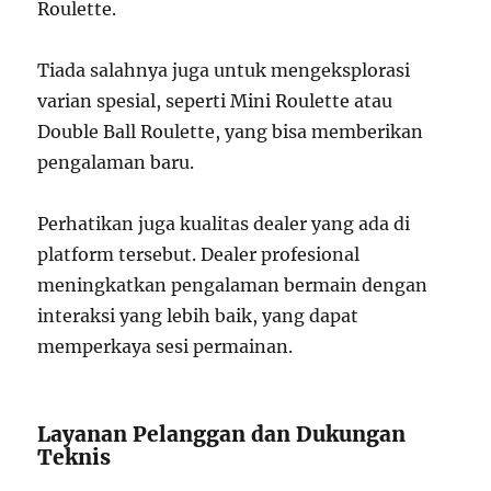
Roulette.
Tiada salahnya juga untuk mengeksplorasi
varian spesial, seperti Mini Roulette atau
Double Ball Roulette, yang bisa memberikan
pengalaman baru.
Perhatikan juga kualitas dealer yang ada di
platform tersebut. Dealer profesional
meningkatkan pengalaman bermain dengan
interaksi yang lebih baik, yang dapat
memperkaya sesi permainan.
Layanan Pelanggan dan Dukungan
Teknis