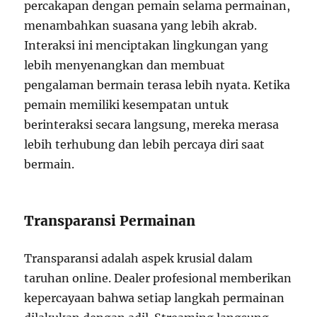
percakapan dengan pemain selama permainan,
menambahkan suasana yang lebih akrab.
Interaksi ini menciptakan lingkungan yang
lebih menyenangkan dan membuat
pengalaman bermain terasa lebih nyata. Ketika
pemain memiliki kesempatan untuk
berinteraksi secara langsung, mereka merasa
lebih terhubung dan lebih percaya diri saat
bermain.
Transparansi Permainan
Transparansi adalah aspek krusial dalam
taruhan online. Dealer profesional memberikan
kepercayaan bahwa setiap langkah permainan