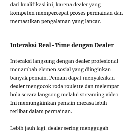
dari kualifikasi ini, karena dealer yang
kompeten mempercepat proses permainan dan
memastikan pengalaman yang lancar.
Interaksi Real-Time dengan Dealer
Interaksi langsung dengan dealer profesional
menambah elemen sosial yang diinginkan
banyak pemain. Pemain dapat menyaksikan
dealer mengocok roda roulette dan melempar
bola secara langsung melalui streaming video.
Ini memungkinkan pemain merasa lebih
terlibat dalam permainan.
Lebih jauh lagi, dealer sering menggugah