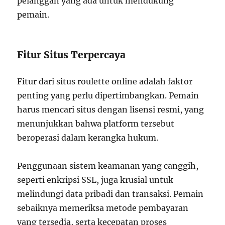
pelanggan yang ada untuk mendukung
pemain.
Fitur Situs Terpercaya
Fitur dari situs roulette online adalah faktor
penting yang perlu dipertimbangkan. Pemain
harus mencari situs dengan lisensi resmi, yang
menunjukkan bahwa platform tersebut
beroperasi dalam kerangka hukum.
Penggunaan sistem keamanan yang canggih,
seperti enkripsi SSL, juga krusial untuk
melindungi data pribadi dan transaksi. Pemain
sebaiknya memeriksa metode pembayaran
yang tersedia, serta kecepatan proses