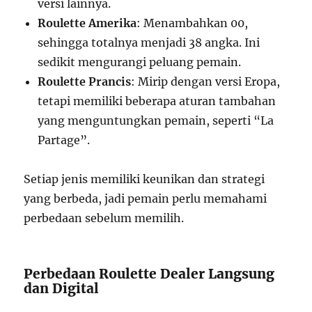
versi lainnya.
Roulette Amerika
: Menambahkan 00,
sehingga totalnya menjadi 38 angka. Ini
sedikit mengurangi peluang pemain.
Roulette Prancis
: Mirip dengan versi Eropa,
tetapi memiliki beberapa aturan tambahan
yang menguntungkan pemain, seperti “La
Partage”.
Setiap jenis memiliki keunikan dan strategi
yang berbeda, jadi pemain perlu memahami
perbedaan sebelum memilih.
Perbedaan Roulette Dealer Langsung
dan Digital