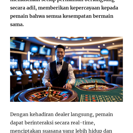
secara adil, memberikan kepercayaan kepada
pemain bahwa semua kesempatan bermain
sama.
Dengan kehadiran dealer langsung, pemain
dapat berinteraksi secara real-time,
menciptakan suasana yang lebih hidup dan