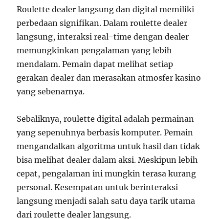
Roulette dealer langsung dan digital memiliki
perbedaan signifikan. Dalam roulette dealer
langsung, interaksi real-time dengan dealer
memungkinkan pengalaman yang lebih
mendalam. Pemain dapat melihat setiap
gerakan dealer dan merasakan atmosfer kasino
yang sebenarnya.
Sebaliknya, roulette digital adalah permainan
yang sepenuhnya berbasis komputer. Pemain
mengandalkan algoritma untuk hasil dan tidak
bisa melihat dealer dalam aksi. Meskipun lebih
cepat, pengalaman ini mungkin terasa kurang
personal. Kesempatan untuk berinteraksi
langsung menjadi salah satu daya tarik utama
dari roulette dealer langsung.