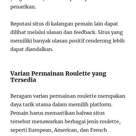
penarikan.
Reputasi situs di kalangan pemain lain dapat
dilihat melalui ulasan dan feedback. Situs yang
memiliki banyak ulasan positif cenderung lebih
dapat diandalkan.
Varian Permainan Roulette yang
Tersedia
Beragam varian permainan roulette merupakan
daya tarik utama dalam memilih platform.
Pemain harus memastikan bahwa situs
tersebut menawarkan berbagai jenis roulette,
seperti European, American, dan French