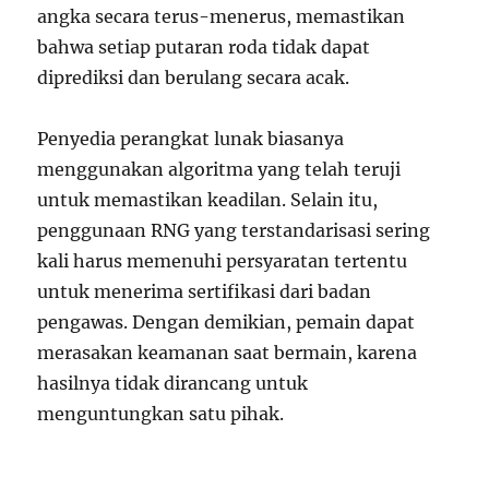
angka secara terus-menerus, memastikan
bahwa setiap putaran roda tidak dapat
diprediksi dan berulang secara acak.
Penyedia perangkat lunak biasanya
menggunakan algoritma yang telah teruji
untuk memastikan keadilan. Selain itu,
penggunaan RNG yang terstandarisasi sering
kali harus memenuhi persyaratan tertentu
untuk menerima sertifikasi dari badan
pengawas. Dengan demikian, pemain dapat
merasakan keamanan saat bermain, karena
hasilnya tidak dirancang untuk
menguntungkan satu pihak.