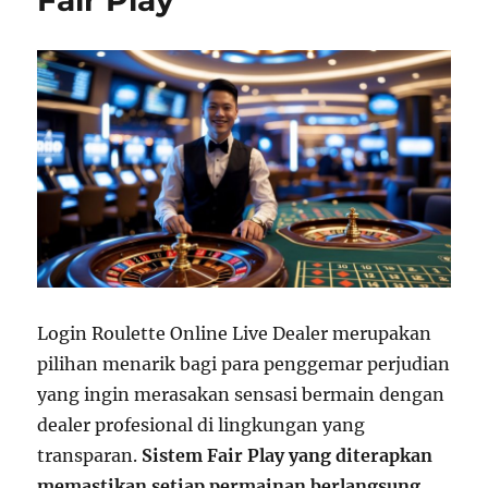
Fair Play
Login Roulette Online Live Dealer merupakan
pilihan menarik bagi para penggemar perjudian
yang ingin merasakan sensasi bermain dengan
dealer profesional di lingkungan yang
transparan.
Sistem Fair Play yang diterapkan
memastikan setiap permainan berlangsung