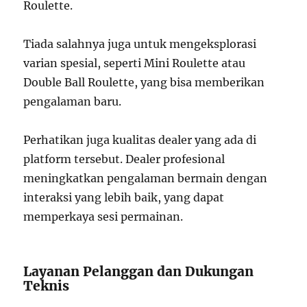
Roulette.
Tiada salahnya juga untuk mengeksplorasi
varian spesial, seperti Mini Roulette atau
Double Ball Roulette, yang bisa memberikan
pengalaman baru.
Perhatikan juga kualitas dealer yang ada di
platform tersebut. Dealer profesional
meningkatkan pengalaman bermain dengan
interaksi yang lebih baik, yang dapat
memperkaya sesi permainan.
Layanan Pelanggan dan Dukungan
Teknis