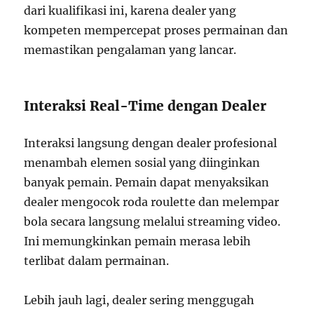
dari kualifikasi ini, karena dealer yang
kompeten mempercepat proses permainan dan
memastikan pengalaman yang lancar.
Interaksi Real-Time dengan Dealer
Interaksi langsung dengan dealer profesional
menambah elemen sosial yang diinginkan
banyak pemain. Pemain dapat menyaksikan
dealer mengocok roda roulette dan melempar
bola secara langsung melalui streaming video.
Ini memungkinkan pemain merasa lebih
terlibat dalam permainan.
Lebih jauh lagi, dealer sering menggugah