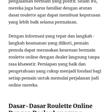
pengalaman bermain yang positif. Selain itu,
mereka juga harus familiar dengan aturan
dasar roulette agar dapat membuat keputusan
yang lebih baik selama permainan.
Dengan informasi yang tepat dan langkah-
langkah keamanan yang diikuti, pemain
pemula dapat merasakan keseruan bermain
roulette online dengan dealer langsung tanpa
rasa khawatir. Persiapan yang baik dan
pengetahuan yang cukup menjadi fondasi bagi
setiap pemain untuk memulai perjalanan judi
online mereka.
Dasar-Dasar Roulette Online