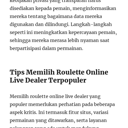
kebijakan privasi yang transparan harus
disediakan kepada pemain, menginformasikan
mereka tentang bagaimana data mereka
digunakan dan dilindungi. Langkah-langkah
seperti ini meningkatkan kepercayaan pemain,
sehingga mereka merasa lebih nyaman saat
berpartisipasi dalam permainan.
Tips Memilih Roulette Online
Live Dealer Terpopuler
Memilih roulette online live dealer yang
populer memerlukan perhatian pada beberapa
aspek kritis. Ini termasuk fitur situs, variasi
permainan yang ditawarkan, serta layanan