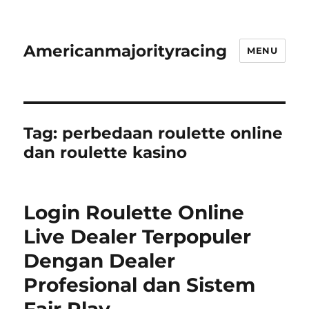
Americanmajorityracing
MENU
Tag:
perbedaan roulette online
dan roulette kasino
Login Roulette Online
Live Dealer Terpopuler
Dengan Dealer
Profesional dan Sistem