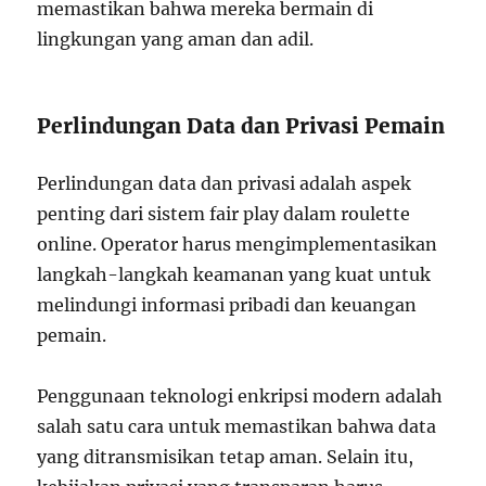
memastikan bahwa mereka bermain di
lingkungan yang aman dan adil.
Perlindungan Data dan Privasi Pemain
Perlindungan data dan privasi adalah aspek
penting dari sistem fair play dalam roulette
online. Operator harus mengimplementasikan
langkah-langkah keamanan yang kuat untuk
melindungi informasi pribadi dan keuangan
pemain.
Penggunaan teknologi enkripsi modern adalah
salah satu cara untuk memastikan bahwa data
yang ditransmisikan tetap aman. Selain itu,