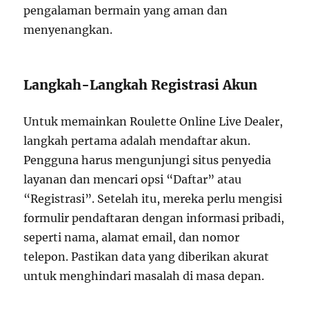
pengalaman bermain yang aman dan
menyenangkan.
Langkah-Langkah Registrasi Akun
Untuk memainkan Roulette Online Live Dealer,
langkah pertama adalah mendaftar akun.
Pengguna harus mengunjungi situs penyedia
layanan dan mencari opsi “Daftar” atau
“Registrasi”. Setelah itu, mereka perlu mengisi
formulir pendaftaran dengan informasi pribadi,
seperti nama, alamat email, dan nomor
telepon. Pastikan data yang diberikan akurat
untuk menghindari masalah di masa depan.