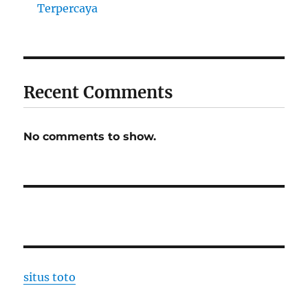
Terpercaya
Recent Comments
No comments to show.
situs toto