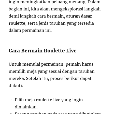
ingin meningkatkan peluang menang. Dalam
bagian ini, kita akan mengeksplorasi langkah
demi langkah cara bermain,
aturan dasar
roulette
, serta jenis taruhan yang tersedia
dalam permainan ini.
Cara Bermain Roulette Live
Untuk memulai permainan, pemain harus
memilih meja yang sesuai dengan taruhan
mereka. Setelah itu, proses berikut dapat
diikuti:
Pilih meja roulette live yang ingin
dimainkan.
Pasang taruhan pada area yang diinginkan