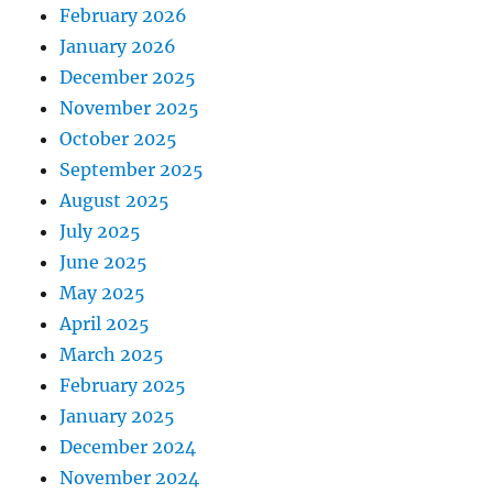
February 2026
January 2026
December 2025
November 2025
October 2025
September 2025
August 2025
July 2025
June 2025
May 2025
April 2025
March 2025
February 2025
January 2025
December 2024
November 2024