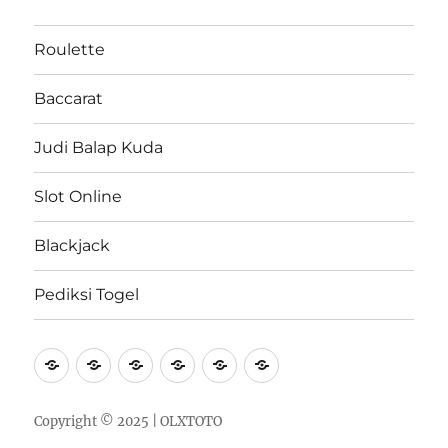
Roulette
Baccarat
Judi Balap Kuda
Slot Online
Blackjack
Pediksi Togel
Roulette
Baccarat
Judi
Slot
Blackjack
Pediksi
Balap
Online
Togel
Kuda
Copyright © 2025 |
OLXTOTO