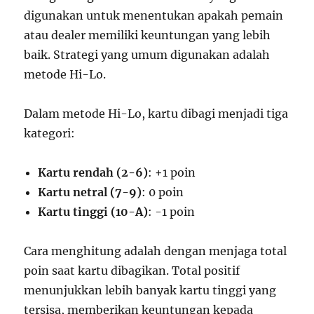
digunakan untuk menentukan apakah pemain
atau dealer memiliki keuntungan yang lebih
baik. Strategi yang umum digunakan adalah
metode Hi-Lo.
Dalam metode Hi-Lo, kartu dibagi menjadi tiga
kategori:
Kartu rendah (2-6)
: +1 poin
Kartu netral (7-9)
: 0 poin
Kartu tinggi (10-A)
: -1 poin
Cara menghitung adalah dengan menjaga total
poin saat kartu dibagikan. Total positif
menunjukkan lebih banyak kartu tinggi yang
tersisa, memberikan keuntungan kepada