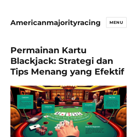
Americanmajorityracing
MENU
Permainan Kartu
Blackjack: Strategi dan
Tips Menang yang Efektif