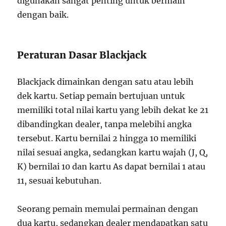
digunakan sangat penting untuk bermain
dengan baik.
Peraturan Dasar Blackjack
Blackjack dimainkan dengan satu atau lebih
dek kartu. Setiap pemain bertujuan untuk
memiliki total nilai kartu yang lebih dekat ke 21
dibandingkan dealer, tanpa melebihi angka
tersebut. Kartu bernilai 2 hingga 10 memiliki
nilai sesuai angka, sedangkan kartu wajah (J, Q,
K) bernilai 10 dan kartu As dapat bernilai 1 atau
11, sesuai kebutuhan.
Seorang pemain memulai permainan dengan
dua kartu, sedangkan dealer mendapatkan satu