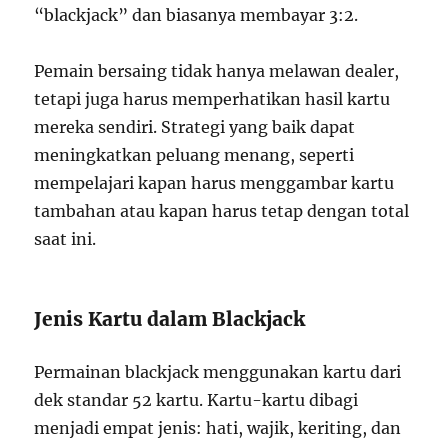
“blackjack” dan biasanya membayar 3:2.
Pemain bersaing tidak hanya melawan dealer,
tetapi juga harus memperhatikan hasil kartu
mereka sendiri. Strategi yang baik dapat
meningkatkan peluang menang, seperti
mempelajari kapan harus menggambar kartu
tambahan atau kapan harus tetap dengan total
saat ini.
Jenis Kartu dalam Blackjack
Permainan blackjack menggunakan kartu dari
dek standar 52 kartu. Kartu-kartu dibagi
menjadi empat jenis: hati, wajik, keriting, dan