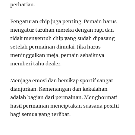
perhatian.
Pengaturan chip juga penting. Pemain harus
mengatur taruhan mereka dengan rapi dan
tidak menyentuh chip yang sudah dipasang
setelah permainan dimulai. Jika harus
meninggalkan meja, pemain sebaiknya
memberi tahu dealer.
Menjaga emosi dan bersikap sportif sangat
dianjurkan. Kemenangan dan kekalahan
adalah bagian dari permainan. Menghormati
hasil permainan menciptakan suasana positif
bagi semua yang terlibat.