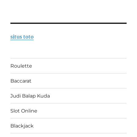
situs toto
Roulette
Baccarat
Judi Balap Kuda
Slot Online
Blackjack