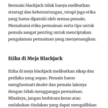
Bermain blackjack tidak hanya melibatkan
strategi dan keberuntungan, tetapi juga etika
yang harus dipatuhi oleh semua pemain.
Memahami etika permainan serta tips untuk
pemula sangat penting untuk menciptakan
pengalaman permainan yang menyenangkan.
Etika di Meja Blackjack
Etika di meja blackjack melibatkan sikap dan
perilaku yang sopan. Pemain harus
menghormati dealer dan pemain lainnya
dengan tidak mengganggu permainan.
Misalnya, jangan berbicara keras atau
melakukan tindakan yang dapat mengalihkan