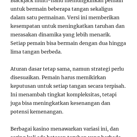
Blackjack multi-hand memungkinkan pemain
untuk bermain beberapa tangan sekaligus
dalam satu permainan. Versi ini memberikan
kesempatan untuk meningkatkan taruhan dan
merasakan dinamika yang lebih menarik.
Setiap pemain bisa bermain dengan dua hingga
lima tangan berbeda.
Aturan dasar tetap sama, namun strategi perlu
disesuaikan. Pemain harus memikirkan
keputusan untuk setiap tangan secara terpisah.
Ini menambah tingkat kompleksitas, tetapi
juga bisa meningkatkan kesenangan dan
potensi kemenangan.
Berbagai kasino menawarkan variasi ini, dan