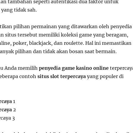
n tambahan seperti autentikasi dua faktor untuk
yang tidak sah.
hatikan pilihan permainan yang ditawarkan oleh penyedia
an situs tersebut memiliki koleksi game yang beragam,
line, poker, blackjack, dan roulette. Hal ini memastikan
anyak pilihan dan tidak akan bosan saat bermain.
u Anda memilih
penyedia game kasino online
terpercay
beberapa contoh
situs slot terpercaya
yang populer di
rcaya
1
rcaya
2
rcaya 3