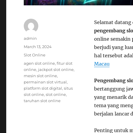
Selamat datang 
pengembang slo
A
admin
online semakin 
u
P
March 13, 2024
berjudi yang lua
t
o
C
Slot Online
hal tersebut ad
h
s
a
o
T
agen slot online
,
fitur slot
Macau
t
t
r
a
online
,
jackpot slot online
,
e
e
g
mesin slot online
,
d
g
Pengembang slo
s
permainan slot virtual
,
o
o
platform slot digital
,
situs
bertanggung ja
n
r
slot online
,
slot online
,
yang menarik da
i
taruhan slot online
e
tema yang meng
s
berjalan lancar
Penting untuk m