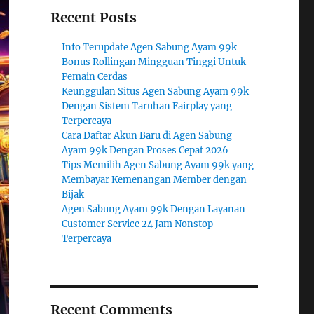
Recent Posts
Info Terupdate Agen Sabung Ayam 99k
Bonus Rollingan Mingguan Tinggi Untuk
Pemain Cerdas
Keunggulan Situs Agen Sabung Ayam 99k
Dengan Sistem Taruhan Fairplay yang
Terpercaya
Cara Daftar Akun Baru di Agen Sabung
Ayam 99k Dengan Proses Cepat 2026
Tips Memilih Agen Sabung Ayam 99k yang
Membayar Kemenangan Member dengan
Bijak
Agen Sabung Ayam 99k Dengan Layanan
Customer Service 24 Jam Nonstop
Terpercaya
Recent Comments