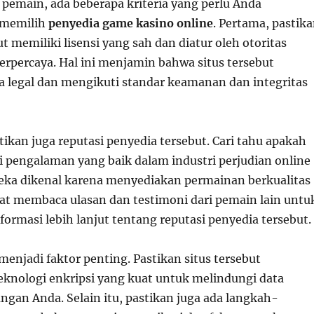
 pemain, ada beberapa kriteria yang perlu Anda
 memilih
penyedia game kasino online
. Pertama, pastik
t memiliki lisensi yang sah dan diatur oleh otoritas
erpercaya. Hal ini menjamin bahwa situs tersebut
ra legal dan mengikuti standar keamanan dan integritas
atikan juga reputasi penyedia tersebut. Cari tahu apakah
 pengalaman yang baik dalam industri perjudian online
ka dikenal karena menyediakan permainan berkualitas
pat membaca ulasan dan testimoni dari pemain lain untu
ormasi lebih lanjut tentang reputasi penyedia tersebut.
enjadi faktor penting. Pastikan situs tersebut
nologi enkripsi yang kuat untuk melindungi data
ngan Anda. Selain itu, pastikan juga ada langkah-