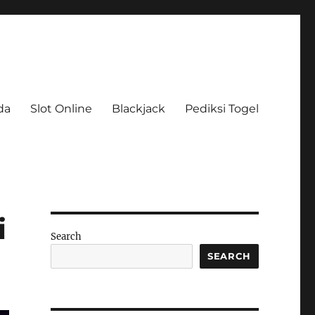
da
Slot Online
Blackjack
Pediksi Togel
i
Search
SEARCH