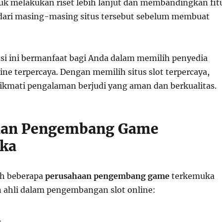
uk melakukan riset lebih lanjut dan membandingkan fit
dari masing-masing situs tersebut sebelum membuat
i ini bermanfaat bagi Anda dalam memilih penyedia
ne terpercaya. Dengan memilih situs slot terpercaya,
kmati pengalaman berjudi yang aman dan berkualitas.
aan Pengembang Game
ka
lah beberapa
perusahaan pengembang game
terkemuka
ahli dalam pengembangan slot online:
A