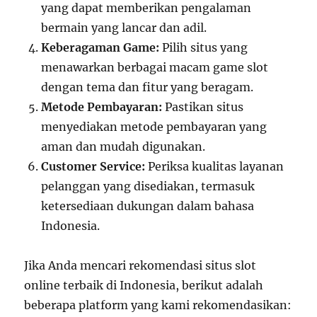
yang dapat memberikan pengalaman
bermain yang lancar dan adil.
Keberagaman Game:
Pilih situs yang
menawarkan berbagai macam game slot
dengan tema dan fitur yang beragam.
Metode Pembayaran:
Pastikan situs
menyediakan metode pembayaran yang
aman dan mudah digunakan.
Customer Service:
Periksa kualitas layanan
pelanggan yang disediakan, termasuk
ketersediaan dukungan dalam bahasa
Indonesia.
Jika Anda mencari rekomendasi situs slot
online terbaik di Indonesia, berikut adalah
beberapa platform yang kami rekomendasikan: