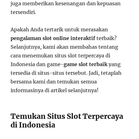
juga memberikan kesenangan dan kepuasan
tersendiri.
Apakah Anda tertarik untuk merasakan
pengalaman slot online interaktif
terbaik?
Selanjutnya, kami akan membahas tentang
cara menemukan situs slot terpercaya di
Indonesia dan game-
game slot terbaik
yang
tersedia di situs-situs tersebut. Jadi, tetaplah
bersama kami dan temukan semua
informasinya di artikel selanjutnya!
Temukan Situs Slot Terpercaya
di Indonesia