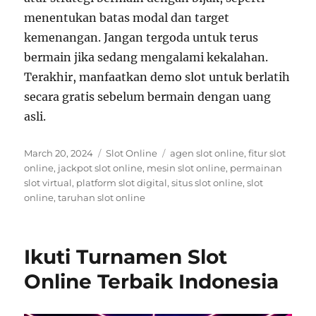
menentukan batas modal dan target
kemenangan. Jangan tergoda untuk terus
bermain jika sedang mengalami kekalahan.
Terakhir, manfaatkan demo slot untuk berlatih
secara gratis sebelum bermain dengan uang
asli.
P
C
T
March 20, 2024
Slot Online
agen slot online
,
fitur slot
o
a
a
online
,
jackpot slot online
,
mesin slot online
,
permainan
s
t
g
slot virtual
,
platform slot digital
,
situs slot online
,
slot
t
e
s
online
,
taruhan slot online
e
g
d
o
o
r
Ikuti Turnamen Slot
n
i
e
Online Terbaik Indonesia
s