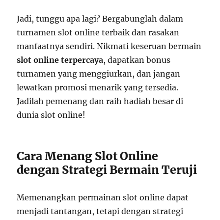
Jadi, tunggu apa lagi? Bergabunglah dalam
turnamen slot online terbaik dan rasakan
manfaatnya sendiri. Nikmati keseruan bermain
slot online terpercaya
, dapatkan bonus
turnamen yang menggiurkan, dan jangan
lewatkan promosi menarik yang tersedia.
Jadilah pemenang dan raih hadiah besar di
dunia slot online!
Cara Menang Slot Online
dengan Strategi Bermain Teruji
Memenangkan permainan slot online dapat
menjadi tantangan, tetapi dengan strategi