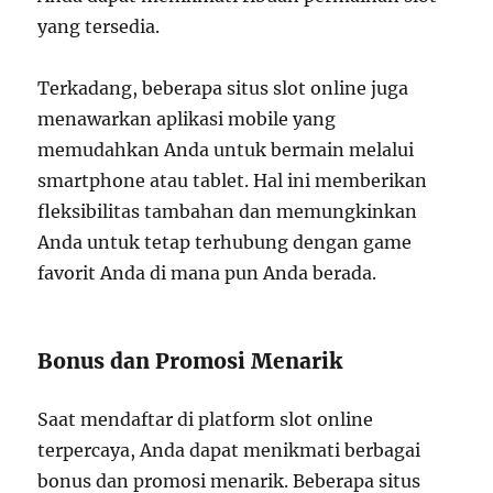
yang tersedia.
Terkadang, beberapa situs slot online juga
menawarkan aplikasi mobile yang
memudahkan Anda untuk bermain melalui
smartphone atau tablet. Hal ini memberikan
fleksibilitas tambahan dan memungkinkan
Anda untuk tetap terhubung dengan game
favorit Anda di mana pun Anda berada.
Bonus dan Promosi Menarik
Saat mendaftar di platform slot online
terpercaya, Anda dapat menikmati berbagai
bonus dan promosi menarik. Beberapa situs