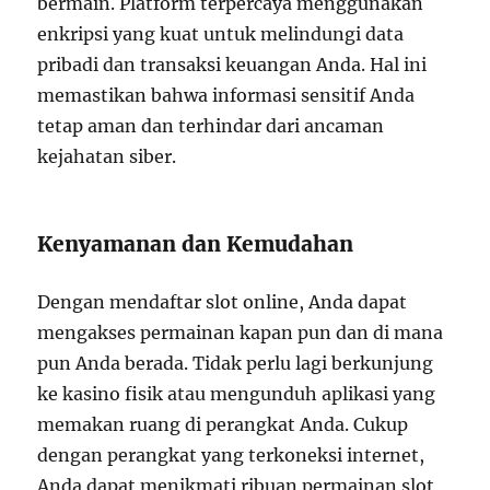
bermain. Platform terpercaya menggunakan
enkripsi yang kuat untuk melindungi data
pribadi dan transaksi keuangan Anda. Hal ini
memastikan bahwa informasi sensitif Anda
tetap aman dan terhindar dari ancaman
kejahatan siber.
Kenyamanan dan Kemudahan
Dengan mendaftar slot online, Anda dapat
mengakses permainan kapan pun dan di mana
pun Anda berada. Tidak perlu lagi berkunjung
ke kasino fisik atau mengunduh aplikasi yang
memakan ruang di perangkat Anda. Cukup
dengan perangkat yang terkoneksi internet,
Anda dapat menikmati ribuan permainan slot