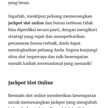
yang besar.
Ingatlah, meskipun peluang memenangkan
jackpot slot online
dan bonus terbesar tidak
bisa diprediksi secara pasti, dengan mengikuti
strategi yang tepat dan memperhatikan
penawaran bonus terbaik, Anda dapat
meningkatkan peluang Anda. Segera kunjungi
situs slot terpercaya dan raih kesempatan
meraih hadiah internasional yang menarik!
Jackpot Slot Online
Bermain slot online memberikan kesempatan
untuk memenangkan jackpot yang mengubah