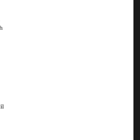
n
ah
il