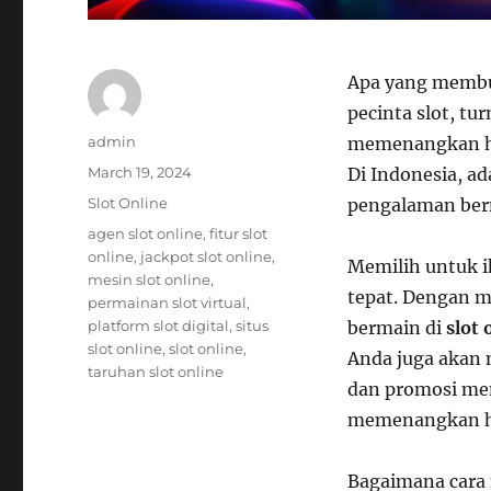
Apa yang memb
pecinta slot, t
A
admin
memenangkan had
u
P
March 19, 2024
Di Indonesia, a
t
o
C
Slot Online
pengalaman be
h
s
a
o
T
agen slot online
,
fitur slot
t
t
r
a
online
,
jackpot slot online
,
e
Memilih untuk 
e
g
mesin slot online
,
d
g
tepat. Dengan m
s
permainan slot virtual
,
o
o
platform slot digital
,
situs
bermain di
slot 
n
r
slot online
,
slot online
,
Anda juga akan
i
taruhan slot online
e
dan promosi me
s
memenangkan ha
Bagaimana cara 