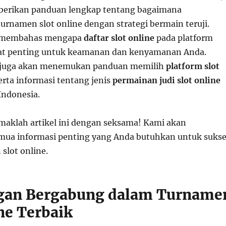
erikan panduan lengkap tentang bagaimana
namen slot online dengan strategi bermain teruji.
n membahas mengapa
daftar slot online
pada platform
gat penting untuk keamanan dan kenyamanan Anda.
da juga akan menemukan panduan memilih
platform slot
erta informasi tentang jenis
permainan judi slot online
Indonesia.
simaklah artikel ini dengan seksama! Kami akan
ua informasi penting yang Anda butuhkan untuk sukse
slot online.
gan Bergabung dalam Turname
ne Terbaik