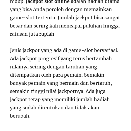
hidup.
Jackpot slot online
adalah hadiah utama
yang bisa Anda peroleh dengan memainkan
game-slot tertentu. Jumlah jackpot bisa sangat
besar dan sering kali mencapai puluhan hingga
ratusan juta rupiah.
Jenis jackpot yang ada di game-slot bervariasi.
Ada jackpot progresif yang terus bertambah
nilainya seiring dengan taruhan yang
ditempatkan oleh para pemain. Semakin
banyak pemain yang bermain dan bertaruh,
semakin tinggi nilai jackpotnya. Ada juga
jackpot tetap yang memiliki jumlah hadiah
yang sudah ditentukan dan tidak akan
berubah.