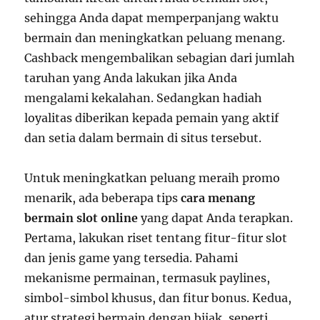
sehingga Anda dapat memperpanjang waktu
bermain dan meningkatkan peluang menang.
Cashback mengembalikan sebagian dari jumlah
taruhan yang Anda lakukan jika Anda
mengalami kekalahan. Sedangkan hadiah
loyalitas diberikan kepada pemain yang aktif
dan setia dalam bermain di situs tersebut.
Untuk meningkatkan peluang meraih promo
menarik, ada beberapa tips
cara menang
bermain slot online
yang dapat Anda terapkan.
Pertama, lakukan riset tentang fitur-fitur slot
dan jenis game yang tersedia. Pahami
mekanisme permainan, termasuk paylines,
simbol-simbol khusus, dan fitur bonus. Kedua,
atur strategi bermain dengan bijak, seperti