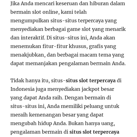
Jika Anda mencari keseruan dan hiburan dalam
bermain slot online, kami telah
mengumpulkan situs-situs terpercaya yang
menyediakan berbagai game slot yang menarik
dan interaktif. Di situs-situs ini, Anda akan
menemukan fitur-fitur khusus, grafis yang
menakjubkan, dan berbagai macam tema yang
dapat memanjakan pengalaman bermain Anda.
Tidak hanya itu, situs-
situs slot terpercaya
di
Indonesia juga menyediakan jackpot besar
yang dapat Anda raih. Dengan bermain di
situs-situs ini, Anda memiliki peluang untuk
meraih kemenangan besar yang dapat
mengubah hidup Anda. Bukan hanya uang,
pengalaman bermain di
situs slot terpercaya