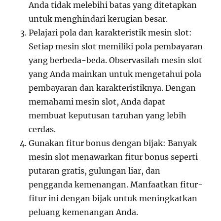
Anda tidak melebihi batas yang ditetapkan
untuk menghindari kerugian besar.
Pelajari pola dan karakteristik mesin slot:
Setiap mesin slot memiliki pola pembayaran
yang berbeda-beda. Observasilah mesin slot
yang Anda mainkan untuk mengetahui pola
pembayaran dan karakteristiknya. Dengan
memahami mesin slot, Anda dapat
membuat keputusan taruhan yang lebih
cerdas.
Gunakan fitur bonus dengan bijak: Banyak
mesin slot menawarkan fitur bonus seperti
putaran gratis, gulungan liar, dan
pengganda kemenangan. Manfaatkan fitur-
fitur ini dengan bijak untuk meningkatkan
peluang kemenangan Anda.