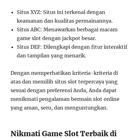
Situs XYZ: Situs ini terkenal dengan
keamanan dan kualitas permainannya.
Situs ABC: Menawarkan berbagai macam
game slot dengan jackpot besar.
Situs DEF: Dilengkapi dengan fitur interaktif
dan tampilan yang menarik.
Dengan memperhatikan kriteria-kriteria di
atas dan memilih situs slot terpercaya yang
sesuai dengan preferensi Anda, Anda dapat
menikmati pengalaman bermain slot online
yang aman, seru, dan menguntungkan.
Nikmati Game Slot Terbaik di