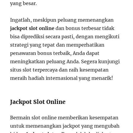
yang besar.
Ingatlah, meskipun peluang memenangkan
jackpot slot online
dan bonus terbesar tidak
bisa diprediksi secara pasti, dengan mengikuti
strategi yang tepat dan memperhatikan
penawaran bonus terbaik, Anda dapat
meningkatkan peluang Anda. Segera kunjungi
situs slot terpercaya dan raih kesempatan
meraih hadiah internasional yang menarik!
Jackpot Slot Online
Bermain slot online memberikan kesempatan
untuk memenangkan jackpot yang mengubah