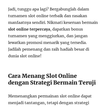
Jadi, tunggu apa lagi? Bergabunglah dalam
turnamen slot online terbaik dan rasakan
manfaatnya sendiri. Nikmati keseruan bermain
slot online terpercaya
, dapatkan bonus
turnamen yang menggiurkan, dan jangan
lewatkan promosi menarik yang tersedia.
Jadilah pemenang dan raih hadiah besar di
dunia slot online!
Cara Menang Slot Online
dengan Strategi Bermain Teruji
Memenangkan permainan slot online dapat
menjadi tantangan, tetapi dengan strategi