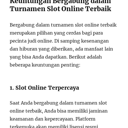
Keuntungan Bergabung dalam
Turnamen Slot Online Terbaik
Bergabung dalam turnamen slot online terbaik
merupakan pilihan yang cerdas bagi para
pecinta judi online. Di samping kesenangan
dan hiburan yang diberikan, ada manfaat lain
yang bisa Anda dapatkan. Berikut adalah
beberapa keuntungan penting:
1. Slot Online Terpercaya
Saat Anda bergabung dalam turnamen slot
online terbaik, Anda bisa memiliki jaminan
keamanan dan kepercayaan. Platform
terkemuka akan memiliki lisensi resmi,