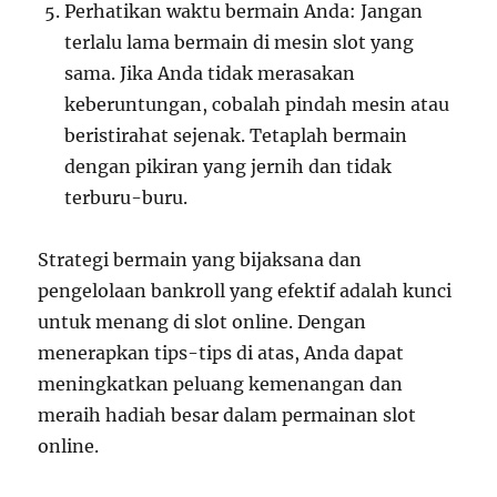
Perhatikan waktu bermain Anda: Jangan
terlalu lama bermain di mesin slot yang
sama. Jika Anda tidak merasakan
keberuntungan, cobalah pindah mesin atau
beristirahat sejenak. Tetaplah bermain
dengan pikiran yang jernih dan tidak
terburu-buru.
Strategi bermain yang bijaksana dan
pengelolaan bankroll yang efektif adalah kunci
untuk menang di slot online. Dengan
menerapkan tips-tips di atas, Anda dapat
meningkatkan peluang kemenangan dan
meraih hadiah besar dalam permainan slot
online.