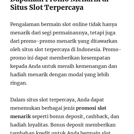
Situs Slot Terpercaya
Pengalaman bermain slot online tidak hanya
menarik dari segi permainannya, tetapi juga
dari promo-promo menarik yang ditawarkan
oleh situs slot terpercaya di Indonesia. Promo-
promo ini dapat memberikan kesempatan
kepada Anda untuk meraih kemenangan dan
hadiah menarik dengan modal yang lebih
ringan.
Dalam situs slot terpercaya, Anda dapat
menemukan berbagai jenis
promosi slot
menarik
seperti bonus deposit, cashback, dan
hadiah loyalitas. Bonus deposit memberikan
tambahan kredit untuk Anda bermain slot,