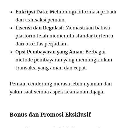
Enkripsi Data
: Melindungi informasi pribadi
dan transaksi pemain.
Lisensi dan Regulasi
: Memastikan bahwa
platform telah memenuhi standar tertentu
dari otoritas perjudian.
Opsi Pembayaran yang Aman
: Berbagai
metode pembayaran yang memungkinkan
transaksi yang aman dan cepat.
Pemain cenderung merasa lebih nyaman dan
yakin saat semua aspek keamanan dijaga.
Bonus dan Promosi Eksklusif