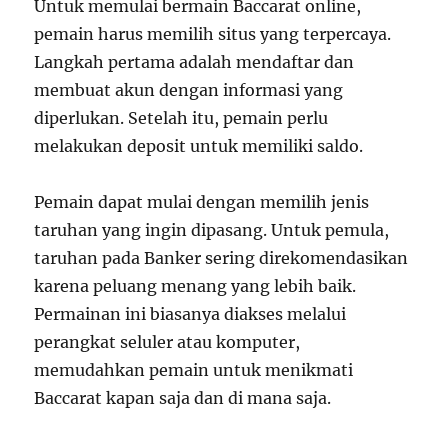
Untuk memulai bermain Baccarat online,
pemain harus memilih situs yang terpercaya.
Langkah pertama adalah mendaftar dan
membuat akun dengan informasi yang
diperlukan. Setelah itu, pemain perlu
melakukan deposit untuk memiliki saldo.
Pemain dapat mulai dengan memilih jenis
taruhan yang ingin dipasang. Untuk pemula,
taruhan pada Banker sering direkomendasikan
karena peluang menang yang lebih baik.
Permainan ini biasanya diakses melalui
perangkat seluler atau komputer,
memudahkan pemain untuk menikmati
Baccarat kapan saja dan di mana saja.