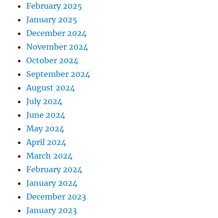
February 2025
January 2025
December 2024
November 2024
October 2024
September 2024
August 2024
July 2024
June 2024
May 2024
April 2024
March 2024
February 2024
January 2024
December 2023
January 2023