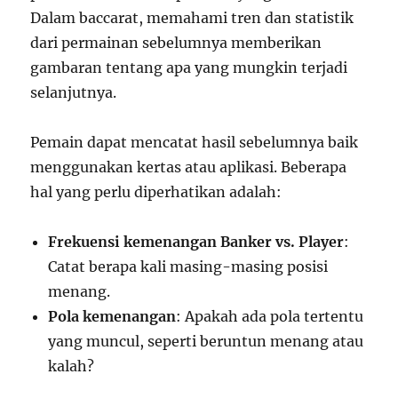
Dalam baccarat, memahami tren dan statistik
dari permainan sebelumnya memberikan
gambaran tentang apa yang mungkin terjadi
selanjutnya.
Pemain dapat mencatat hasil sebelumnya baik
menggunakan kertas atau aplikasi. Beberapa
hal yang perlu diperhatikan adalah:
Frekuensi kemenangan Banker vs. Player
:
Catat berapa kali masing-masing posisi
menang.
Pola kemenangan
: Apakah ada pola tertentu
yang muncul, seperti beruntun menang atau
kalah?