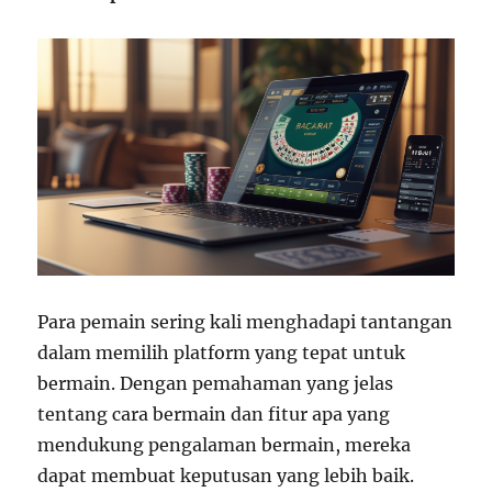
Para pemain sering kali menghadapi tantangan
dalam memilih platform yang tepat untuk
bermain. Dengan pemahaman yang jelas
tentang cara bermain dan fitur apa yang
mendukung pengalaman bermain, mereka
dapat membuat keputusan yang lebih baik.