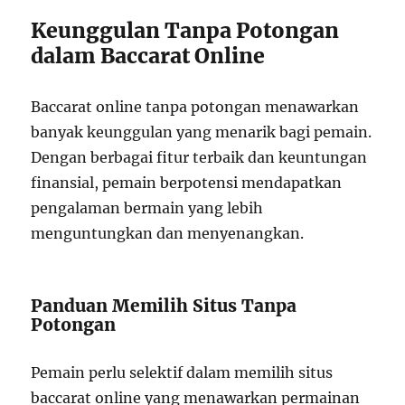
Keunggulan Tanpa Potongan
dalam Baccarat Online
Baccarat online tanpa potongan menawarkan
banyak keunggulan yang menarik bagi pemain.
Dengan berbagai fitur terbaik dan keuntungan
finansial, pemain berpotensi mendapatkan
pengalaman bermain yang lebih
menguntungkan dan menyenangkan.
Panduan Memilih Situs Tanpa
Potongan
Pemain perlu selektif dalam memilih situs
baccarat online yang menawarkan permainan