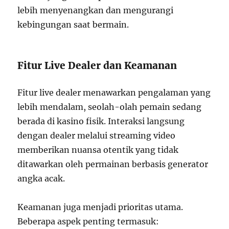
lebih menyenangkan dan mengurangi
kebingungan saat bermain.
Fitur Live Dealer dan Keamanan
Fitur live dealer menawarkan pengalaman yang
lebih mendalam, seolah-olah pemain sedang
berada di kasino fisik. Interaksi langsung
dengan dealer melalui streaming video
memberikan nuansa otentik yang tidak
ditawarkan oleh permainan berbasis generator
angka acak.
Keamanan juga menjadi prioritas utama.
Beberapa aspek penting termasuk: