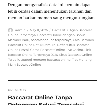
Dengan menganalisis data ini, pemain dapat
lebih cerdas dalam menentukan taruhan dan
memanfaatkan momen yang menguntungkan.
A
P
C
T
admin
May 11, 2026
Baccarat
Agen Baccarat
u
o
a
a
Online Terpercaya
,
Baccarat Online dengan Bonus
t
s
t
g
Member Baru
,
baccarat online terpercaya
,
Cara Bermain
h
t
e
s
Baccarat Online untuk Pemula
,
Daftar Situs Baccarat
o
e
g
Online Resmi
,
Game Baccarat Online Live Casino
,
Link
r
d
o
Baccarat Online Terpercaya 2026
,
Situs Baccarat Online
o
r
Terbaik
,
strategi menang baccarat online
,
Tips Menang
n
i
Main Baccarat Online
e
s
P
PREVIOUS
o
Baccarat Online Tanpa
P
r
Potongan: Solusi Transaksi