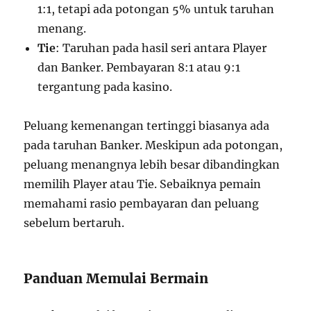
1:1, tetapi ada potongan 5% untuk taruhan
menang.
Tie
: Taruhan pada hasil seri antara Player
dan Banker. Pembayaran 8:1 atau 9:1
tergantung pada kasino.
Peluang kemenangan tertinggi biasanya ada
pada taruhan Banker. Meskipun ada potongan,
peluang menangnya lebih besar dibandingkan
memilih Player atau Tie. Sebaiknya pemain
memahami rasio pembayaran dan peluang
sebelum bertaruh.
Panduan Memulai Bermain