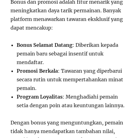
Bonus dan promosi adalah fitur menarik yang
meningkatkan daya tarik permainan. Banyak
platform menawarkan tawaran eksklusif yang
dapat mencakup:
Bonus Selamat Datang
: Diberikan kepada
pemain baru sebagai insentif untuk
mendaftar.
Promosi Berkala
: Tawaran yang diperbarui
secara rutin untuk mempertahankan minat
pemain.
Program Loyalitas
: Menghadiahi pemain
setia dengan poin atau keuntungan lainnya.
Dengan bonus yang menguntungkan, pemain
tidak hanya mendapatkan tambahan nilai,