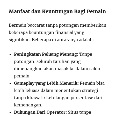
Manfaat dan Keuntungan Bagi Pemain
Bermain baccarat tanpa potongan memberikan
beberapa keuntungan finansial yang
signifikan. Beberapa di antaranya adalah:
Peningkatan Peluang Menang:
Tanpa
potongan, seluruh taruhan yang
dimenangkan akan masuk ke dalam saldo
pemain.
Gameplay yang Lebih Menarik:
Pemain bisa
lebih leluasa dalam menentukan strategi
tanpa khawatir kehilangan persentase dari
kemenangan.
Dukungan Dari Operator:
Situs tanpa