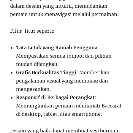
dalam desain yang intuitif, memudahkan
pemain untuk menavigasi melalui permainan.
Fitur-fitur seperti:
Tata Letak yang Ramah Pengguna
:
Mempastikan semua tombol dan pilihan
mudah dijangkau.
Grafis Berkualitas Tinggi
: Memberikan
pengalaman visual yang memukau dan
mengesankan.
Responsif di Berbagai Perangkat
:
Memungkinkan pemain menikmati Baccarat
di desktop, tablet, atau smartphone.
Desain yang baik dapat membuat sesi bermain