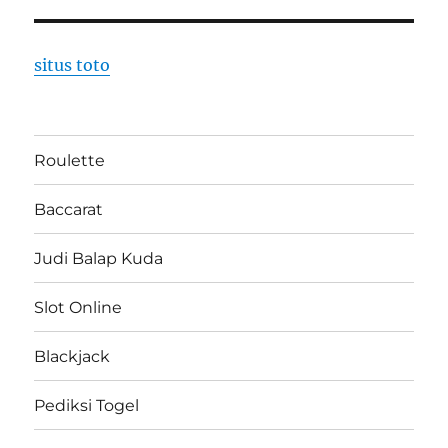
situs toto
Roulette
Baccarat
Judi Balap Kuda
Slot Online
Blackjack
Pediksi Togel