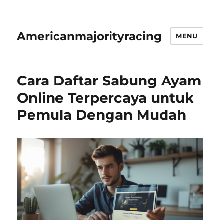
Americanmajorityracing
MENU
Cara Daftar Sabung Ayam
Online Terpercaya untuk
Pemula Dengan Mudah