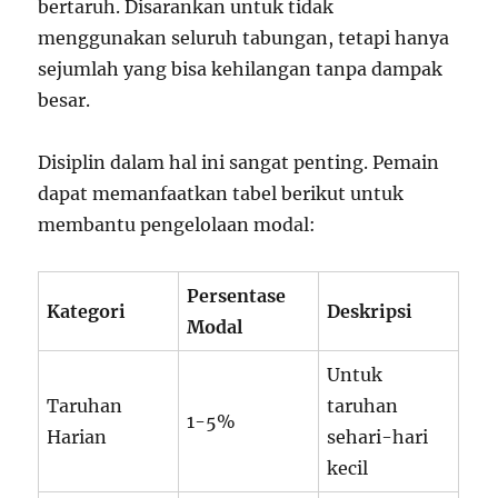
bertaruh. Disarankan untuk tidak
menggunakan seluruh tabungan, tetapi hanya
sejumlah yang bisa kehilangan tanpa dampak
besar.
Disiplin dalam hal ini sangat penting. Pemain
dapat memanfaatkan tabel berikut untuk
membantu pengelolaan modal:
Persentase
Kategori
Deskripsi
Modal
Untuk
Taruhan
taruhan
1-5%
Harian
sehari-hari
kecil