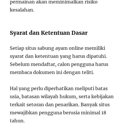
permainan akan meminimalkan risiko
kesalahan.
Syarat dan Ketentuan Dasar
Setiap situs sabung ayam online memiliki
syarat dan ketentuan yang harus dipatuhi.
Sebelum mendaftar, calon pengguna harus
membaca dokumen ini dengan teliti.
Hal yang perlu diperhatikan meliputi batas
usia, batasan wilayah hukum, serta kebijakan
terkait setoran dan penarikan. Banyak situs
mewajibkan pengguna berusia minimal 18
tahun.