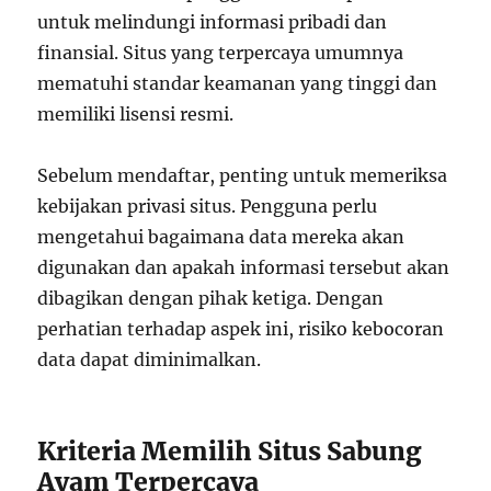
untuk melindungi informasi pribadi dan
finansial. Situs yang terpercaya umumnya
mematuhi standar keamanan yang tinggi dan
memiliki lisensi resmi.
Sebelum mendaftar, penting untuk memeriksa
kebijakan privasi situs. Pengguna perlu
mengetahui bagaimana data mereka akan
digunakan dan apakah informasi tersebut akan
dibagikan dengan pihak ketiga. Dengan
perhatian terhadap aspek ini, risiko kebocoran
data dapat diminimalkan.
Kriteria Memilih Situs Sabung
Ayam Terpercaya