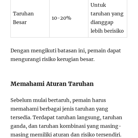
Untuk
Taruhan
taruhan yang
10-20%
Besar
dianggap
lebih berisiko
Dengan mengikuti batasan ini, pemain dapat
mengurangi risiko kerugian besar.
Memahami Aturan Taruhan
Sebelum mulai bertaruh, pemain harus
memahami berbagai jenis taruhan yang
tersedia. Terdapat taruhan langsung, taruhan
ganda, dan taruhan kombinasi yang masing-
masing memiliki aturan dan risiko tersendiri.