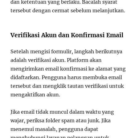
dan ketentuan yang berlaku. Bacalah syarat
tersebut dengan cermat sebelum melanjutkan.
Verifikasi Akun dan Konfirmasi Email
Setelah mengisi formulir, langkah berikutnya
adalah verifikasi akun. Platform akan
mengirimkan email konfirmasi ke alamat yang
didaftarkan. Pengguna harus membuka email
tersebut dan mengklik tautan verifikasi untuk
mengaktifkan akun.
Jika email tidak muncul dalam waktu yang
wajar, periksa folder spam atau junk. Jika
menemui masalah, pengguna dapat
menghubungi layanan pelanggan untuk