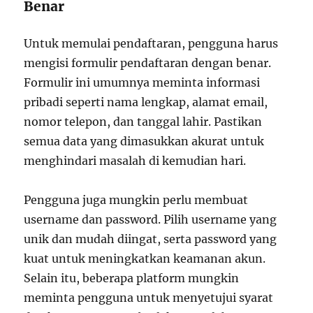
Benar
Untuk memulai pendaftaran, pengguna harus
mengisi formulir pendaftaran dengan benar.
Formulir ini umumnya meminta informasi
pribadi seperti nama lengkap, alamat email,
nomor telepon, dan tanggal lahir. Pastikan
semua data yang dimasukkan akurat untuk
menghindari masalah di kemudian hari.
Pengguna juga mungkin perlu membuat
username dan password. Pilih username yang
unik dan mudah diingat, serta password yang
kuat untuk meningkatkan keamanan akun.
Selain itu, beberapa platform mungkin
meminta pengguna untuk menyetujui syarat