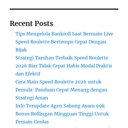
Recent Posts
Tips Mengelola Bankroll Saat Bermain Live
Speed Roulette Bertempo Cepat Dengan
Bijak
Strategi Taruhan Terbaik Speed Roulette
2026 Biar Tidak Cepat Habis Modal Praktis
dan Efektif
Cara Main Speed Roulette 2026 untuk
Pemula: Panduan Cepat Menang dengan
Strategi Aman
Info Terupdate Agen Sabung Ayam 99k
Bonus Rollingan Mingguan Tinggi Untuk
Pemain Cerdas