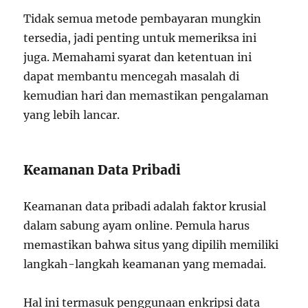
Tidak semua metode pembayaran mungkin
tersedia, jadi penting untuk memeriksa ini
juga. Memahami syarat dan ketentuan ini
dapat membantu mencegah masalah di
kemudian hari dan memastikan pengalaman
yang lebih lancar.
Keamanan Data Pribadi
Keamanan data pribadi adalah faktor krusial
dalam sabung ayam online. Pemula harus
memastikan bahwa situs yang dipilih memiliki
langkah-langkah keamanan yang memadai.
Hal ini termasuk penggunaan enkripsi data