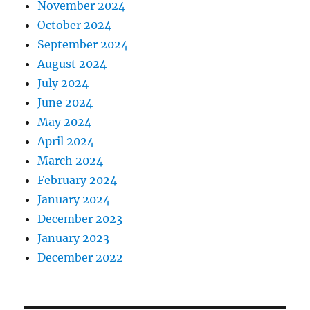
November 2024
October 2024
September 2024
August 2024
July 2024
June 2024
May 2024
April 2024
March 2024
February 2024
January 2024
December 2023
January 2023
December 2022