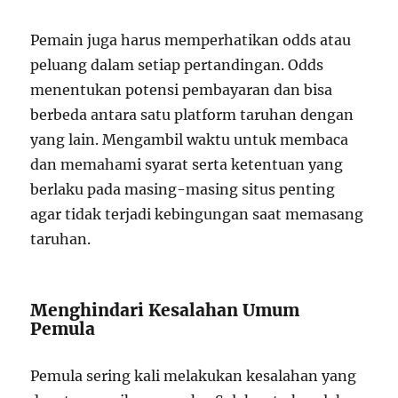
Pemain juga harus memperhatikan odds atau
peluang dalam setiap pertandingan. Odds
menentukan potensi pembayaran dan bisa
berbeda antara satu platform taruhan dengan
yang lain. Mengambil waktu untuk membaca
dan memahami syarat serta ketentuan yang
berlaku pada masing-masing situs penting
agar tidak terjadi kebingungan saat memasang
taruhan.
Menghindari Kesalahan Umum
Pemula
Pemula sering kali melakukan kesalahan yang