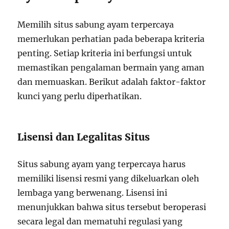
Memilih situs sabung ayam terpercaya
memerlukan perhatian pada beberapa kriteria
penting. Setiap kriteria ini berfungsi untuk
memastikan pengalaman bermain yang aman
dan memuaskan. Berikut adalah faktor-faktor
kunci yang perlu diperhatikan.
Lisensi dan Legalitas Situs
Situs sabung ayam yang terpercaya harus
memiliki lisensi resmi yang dikeluarkan oleh
lembaga yang berwenang. Lisensi ini
menunjukkan bahwa situs tersebut beroperasi
secara legal dan mematuhi regulasi yang