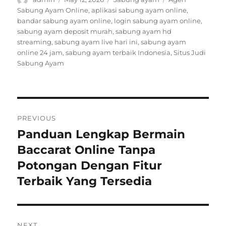
u
o
a
a
Sabung Ayam Online
,
aplikasi sabung ayam online
,
t
s
t
g
bandar sabung ayam online
,
login sabung ayam online
,
h
t
e
s
sabung ayam deposit murah
,
sabung ayam hd
o
e
g
streaming
,
sabung ayam live hari ini
,
sabung ayam
r
d
o
online 24 jam
,
sabung ayam terbaik Indonesia
,
Situs Judi
o
r
Sabung Ayam
n
i
e
s
P
PREVIOUS
o
Panduan Lengkap Bermain
P
r
Baccarat Online Tanpa
s
e
Potongan Dengan Fitur
t
v
Terbaik Yang Tersedia
i
n
o
a
u
NEXT