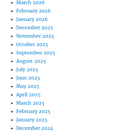
March 2026
February 2026
January 2026
December 2025
November 2025
October 2025
September 2025
August 2025
July 2025
June 2025
May 2025
April 2025
March 2025
February 2025
January 2025
December 2024