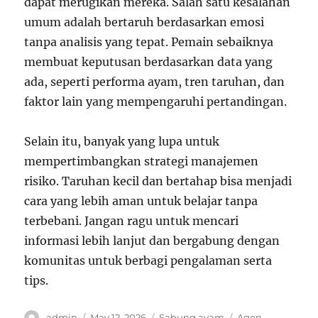
dapat merugikan mereka. Salah satu kesalahan
umum adalah bertaruh berdasarkan emosi
tanpa analisis yang tepat. Pemain sebaiknya
membuat keputusan berdasarkan data yang
ada, seperti performa ayam, tren taruhan, dan
faktor lain yang mempengaruhi pertandingan.
Selain itu, banyak yang lupa untuk
mempertimbangkan strategi manajemen
risiko. Taruhan kecil dan bertahap bisa menjadi
cara yang lebih aman untuk belajar tanpa
terbebani. Jangan ragu untuk mencari
informasi lebih lanjut dan bergabung dengan
komunitas untuk berbagi pengalaman serta
tips.
A
P
C
T
admin
May 12, 2026
Sabung ayam
Agen