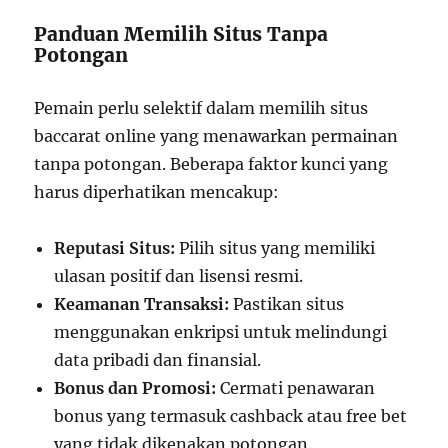
Panduan Memilih Situs Tanpa
Potongan
Pemain perlu selektif dalam memilih situs
baccarat online yang menawarkan permainan
tanpa potongan. Beberapa faktor kunci yang
harus diperhatikan mencakup:
Reputasi Situs:
Pilih situs yang memiliki
ulasan positif dan lisensi resmi.
Keamanan Transaksi:
Pastikan situs
menggunakan enkripsi untuk melindungi
data pribadi dan finansial.
Bonus dan Promosi:
Cermati penawaran
bonus yang termasuk cashback atau free bet
yang tidak dikenakan potongan.