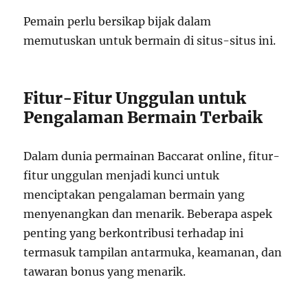
Pemain perlu bersikap bijak dalam
memutuskan untuk bermain di situs-situs ini.
Fitur-Fitur Unggulan untuk
Pengalaman Bermain Terbaik
Dalam dunia permainan Baccarat online, fitur-
fitur unggulan menjadi kunci untuk
menciptakan pengalaman bermain yang
menyenangkan dan menarik. Beberapa aspek
penting yang berkontribusi terhadap ini
termasuk tampilan antarmuka, keamanan, dan
tawaran bonus yang menarik.