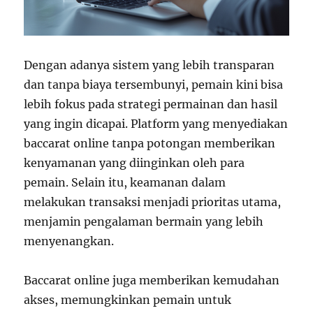
Dengan adanya sistem yang lebih transparan
dan tanpa biaya tersembunyi, pemain kini bisa
lebih fokus pada strategi permainan dan hasil
yang ingin dicapai. Platform yang menyediakan
baccarat online tanpa potongan memberikan
kenyamanan yang diinginkan oleh para
pemain. Selain itu, keamanan dalam
melakukan transaksi menjadi prioritas utama,
menjamin pengalaman bermain yang lebih
menyenangkan.
Baccarat online juga memberikan kemudahan
akses, memungkinkan pemain untuk