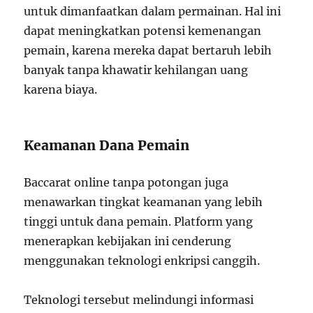
untuk dimanfaatkan dalam permainan. Hal ini
dapat meningkatkan potensi kemenangan
pemain, karena mereka dapat bertaruh lebih
banyak tanpa khawatir kehilangan uang
karena biaya.
Keamanan Dana Pemain
Baccarat online tanpa potongan juga
menawarkan tingkat keamanan yang lebih
tinggi untuk dana pemain. Platform yang
menerapkan kebijakan ini cenderung
menggunakan teknologi enkripsi canggih.
Teknologi tersebut melindungi informasi