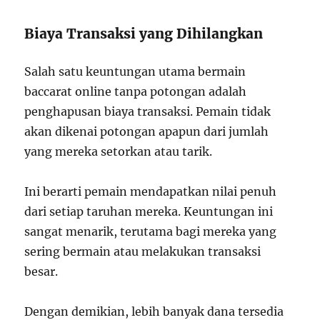
Biaya Transaksi yang Dihilangkan
Salah satu keuntungan utama bermain
baccarat online tanpa potongan adalah
penghapusan biaya transaksi. Pemain tidak
akan dikenai potongan apapun dari jumlah
yang mereka setorkan atau tarik.
Ini berarti pemain mendapatkan nilai penuh
dari setiap taruhan mereka. Keuntungan ini
sangat menarik, terutama bagi mereka yang
sering bermain atau melakukan transaksi
besar.
Dengan demikian, lebih banyak dana tersedia