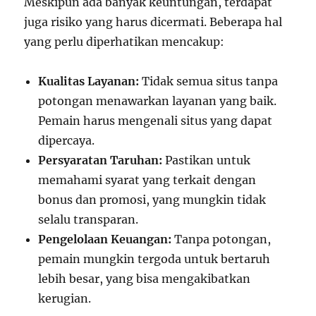
Meskipun ada banyak keuntungan, terdapat
juga risiko yang harus dicermati. Beberapa hal
yang perlu diperhatikan mencakup:
Kualitas Layanan:
Tidak semua situs tanpa
potongan menawarkan layanan yang baik.
Pemain harus mengenali situs yang dapat
dipercaya.
Persyaratan Taruhan:
Pastikan untuk
memahami syarat yang terkait dengan
bonus dan promosi, yang mungkin tidak
selalu transparan.
Pengelolaan Keuangan:
Tanpa potongan,
pemain mungkin tergoda untuk bertaruh
lebih besar, yang bisa mengakibatkan
kerugian.