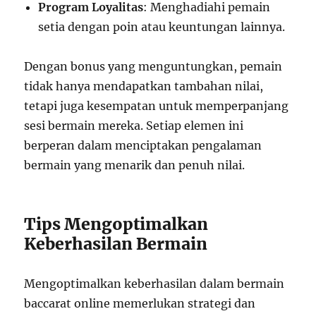
Program Loyalitas
: Menghadiahi pemain
setia dengan poin atau keuntungan lainnya.
Dengan bonus yang menguntungkan, pemain
tidak hanya mendapatkan tambahan nilai,
tetapi juga kesempatan untuk memperpanjang
sesi bermain mereka. Setiap elemen ini
berperan dalam menciptakan pengalaman
bermain yang menarik dan penuh nilai.
Tips Mengoptimalkan
Keberhasilan Bermain
Mengoptimalkan keberhasilan dalam bermain
baccarat online memerlukan strategi dan