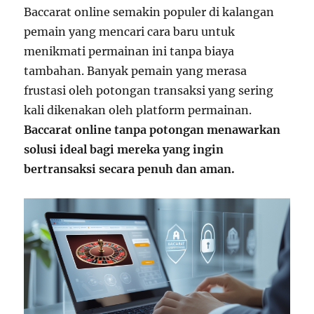
Baccarat online semakin populer di kalangan
pemain yang mencari cara baru untuk
menikmati permainan ini tanpa biaya
tambahan. Banyak pemain yang merasa
frustasi oleh potongan transaksi yang sering
kali dikenakan oleh platform permainan.
Baccarat online tanpa potongan menawarkan
solusi ideal bagi mereka yang ingin
bertransaksi secara penuh dan aman.