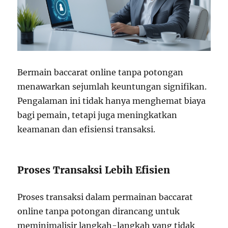
Bermain baccarat online tanpa potongan
menawarkan sejumlah keuntungan signifikan.
Pengalaman ini tidak hanya menghemat biaya
bagi pemain, tetapi juga meningkatkan
keamanan dan efisiensi transaksi.
Proses Transaksi Lebih Efisien
Proses transaksi dalam permainan baccarat
online tanpa potongan dirancang untuk
meminimalisir langkah-langkah yang tidak