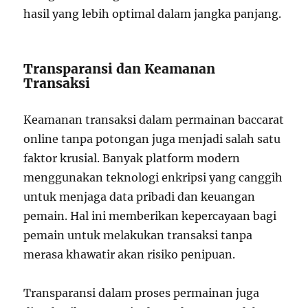
hasil yang lebih optimal dalam jangka panjang.
Transparansi dan Keamanan
Transaksi
Keamanan transaksi dalam permainan baccarat
online tanpa potongan juga menjadi salah satu
faktor krusial. Banyak platform modern
menggunakan teknologi enkripsi yang canggih
untuk menjaga data pribadi dan keuangan
pemain. Hal ini memberikan kepercayaan bagi
pemain untuk melakukan transaksi tanpa
merasa khawatir akan risiko penipuan.
Transparansi dalam proses permainan juga