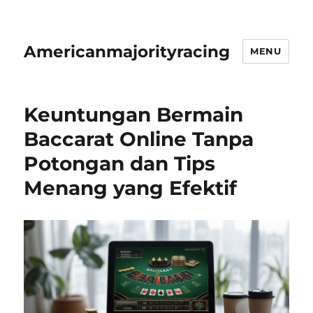
Americanmajorityracing
MENU
Keuntungan Bermain
Baccarat Online Tanpa
Potongan dan Tips
Menang yang Efektif