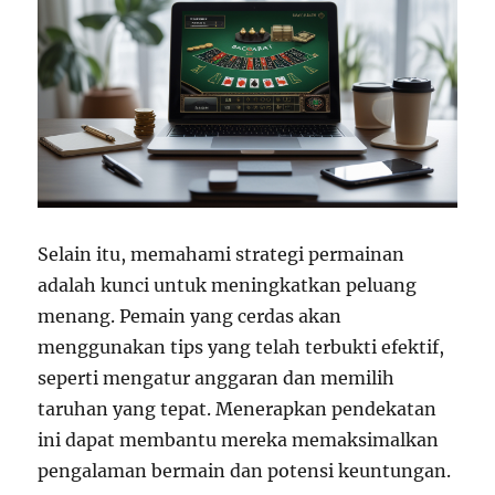
Selain itu, memahami strategi permainan
adalah kunci untuk meningkatkan peluang
menang. Pemain yang cerdas akan
menggunakan tips yang telah terbukti efektif,
seperti mengatur anggaran dan memilih
taruhan yang tepat. Menerapkan pendekatan
ini dapat membantu mereka memaksimalkan
pengalaman bermain dan potensi keuntungan.