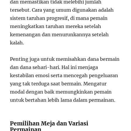
dan memastikan tidak melebihi jumlah
tersebut. Cara yang umum digunakan adalah
sistem taruhan progresif, di mana pemain
meningkatkan taruhan mereka setelah
kemenangan dan menurunkannya setelah
kalah.
Penting juga untuk memisahkan dana bermain
dan dana sehari-hari. Hal ini menjaga
kestabilan emosi serta mencegah pengeluaran
yang tak terduga saat bermain. Mengatur
modal dengan baik memungkinkan pemain
untuk bertahan lebih lama dalam permainan.
Pemilihan Meja dan Variasi
Permainan