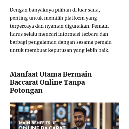
Dengan banyaknya pilihan di luar sana,
penting untuk memilih platform yang
terpercaya dan nyaman digunakan. Pemain
harus selalu mencari informasi terbaru dan
berbagi pengalaman dengan sesama pemain
untuk membuat keputusan yang lebih baik.
Manfaat Utama Bermain
Baccarat Online Tanpa
Potongan