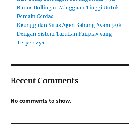
Bonus Rollingan Mingguan Tinggi Untuk
Pemain Cerdas
Keunggulan Situs Agen Sabung Ayam 99k
Dengan Sistem Taruhan Fairplay yang
Terpercaya
Recent Comments
No comments to show.