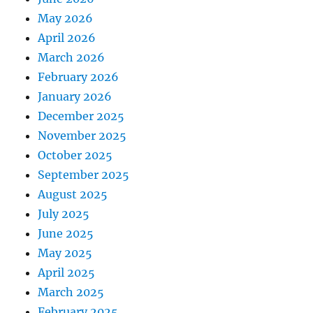
n
May 2026
April 2026
March 2026
February 2026
January 2026
December 2025
November 2025
October 2025
September 2025
August 2025
July 2025
June 2025
May 2025
April 2025
March 2025
February 2025