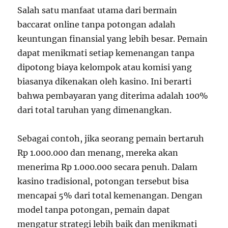
Salah satu manfaat utama dari bermain
baccarat online tanpa potongan adalah
keuntungan finansial yang lebih besar. Pemain
dapat menikmati setiap kemenangan tanpa
dipotong biaya kelompok atau komisi yang
biasanya dikenakan oleh kasino. Ini berarti
bahwa pembayaran yang diterima adalah 100%
dari total taruhan yang dimenangkan.
Sebagai contoh, jika seorang pemain bertaruh
Rp 1.000.000 dan menang, mereka akan
menerima Rp 1.000.000 secara penuh. Dalam
kasino tradisional, potongan tersebut bisa
mencapai 5% dari total kemenangan. Dengan
model tanpa potongan, pemain dapat
mengatur strategi lebih baik dan menikmati