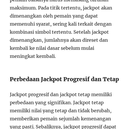
maksimum. Pada titik tertentu, jackpot akan
dimenangkan oleh pemain yang dapat
memenuhi syarat, sering kali terkait dengan
kombinasi simbol tertentu. Setelah jackpot
dimenangkan, jumlahnya akan direset dan
kembali ke nilai dasar sebelum mulai
meningkat kembali.
Perbedaan Jackpot Progresif dan Tetap
Jackpot progresif dan jackpot tetap memiliki
perbedaan yang signifikan. Jackpot tetap
memiliki nilai yang tetap dan tidak berubah,
memberikan pemain sejumlah kemenangan
yang pasti. Sebaliknya, jackpot progresif dapat