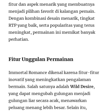
fitur dan aspek menarik yang membuatnya
menjadi pilihan favorit di kalangan pemain.
Dengan kombinasi desain menarik, tingkat
RTP yang baik, serta popularitas yang terus
meningkat, permainan ini memikat banyak
perhatian.
Fitur Unggulan Permainan
Immortal Romance dikenal karena fitur-fitur
inovatif yang meningkatkan pengalaman
bermain. Salah satunya adalah
Wild Desire
,
yang dapat mengubah gulungan menjadi
gulungan liar secara acak, menawarkan
peluang menang lebih besar. Selain itu,