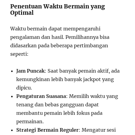
Penentuan Waktu Bermain yang
Optimal
Waktu bermain dapat mempengaruhi
pengalaman dan hasil. Pemilihannya bisa
didasarkan pada beberapa pertimbangan
seperti:
Jam Puncak
: Saat banyak pemain aktif, ada
kemungkinan lebih banyak jackpot yang
dipicu.
Pengaturan Suasana
: Memilih waktu yang
tenang dan bebas gangguan dapat
membantu pemain lebih fokus pada
permainan.
Strategi Bermain Reguler
: Mengatur sesi