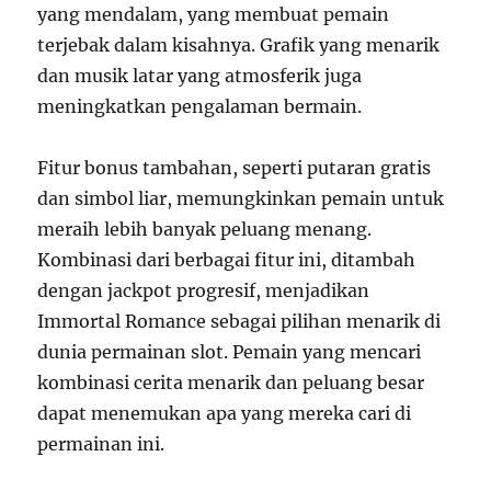
yang mendalam, yang membuat pemain
terjebak dalam kisahnya. Grafik yang menarik
dan musik latar yang atmosferik juga
meningkatkan pengalaman bermain.
Fitur bonus tambahan, seperti putaran gratis
dan simbol liar, memungkinkan pemain untuk
meraih lebih banyak peluang menang.
Kombinasi dari berbagai fitur ini, ditambah
dengan jackpot progresif, menjadikan
Immortal Romance sebagai pilihan menarik di
dunia permainan slot. Pemain yang mencari
kombinasi cerita menarik dan peluang besar
dapat menemukan apa yang mereka cari di
permainan ini.