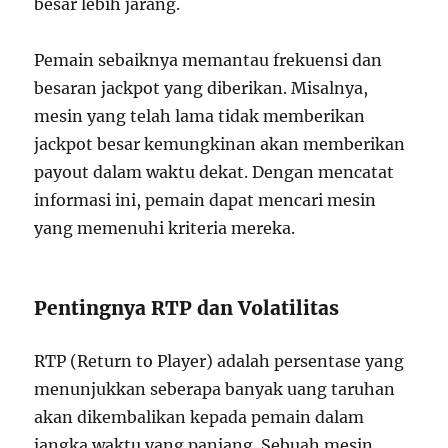
besar lebih jarang.
Pemain sebaiknya memantau frekuensi dan
besaran jackpot yang diberikan. Misalnya,
mesin yang telah lama tidak memberikan
jackpot besar kemungkinan akan memberikan
payout dalam waktu dekat. Dengan mencatat
informasi ini, pemain dapat mencari mesin
yang memenuhi kriteria mereka.
Pentingnya RTP dan Volatilitas
RTP (Return to Player) adalah persentase yang
menunjukkan seberapa banyak uang taruhan
akan dikembalikan kepada pemain dalam
jangka waktu yang panjang. Sebuah mesin