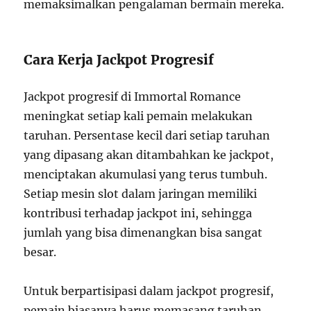
memaksimalkan pengalaman bermain mereka.
Cara Kerja Jackpot Progresif
Jackpot progresif di Immortal Romance
meningkat setiap kali pemain melakukan
taruhan. Persentase kecil dari setiap taruhan
yang dipasang akan ditambahkan ke jackpot,
menciptakan akumulasi yang terus tumbuh.
Setiap mesin slot dalam jaringan memiliki
kontribusi terhadap jackpot ini, sehingga
jumlah yang bisa dimenangkan bisa sangat
besar.
Untuk berpartisipasi dalam jackpot progresif,
pemain biasanya harus memasang taruhan