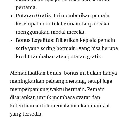
pertama.
Putaran Gratis
: Ini memberikan pemain
kesempatan untuk bermain tanpa risiko
menggunakan modal mereka.
Bonus Loyalitas
: Diberikan kepada pemain
setia yang sering bermain, yang bisa berupa
kredit tambahan atau putaran gratis.
Memanfaatkan bonus-bonus ini bukan hanya
meningkatkan peluang menang, tetapi juga
memperpanjang waktu bermain. Pemain
disarankan untuk membaca syarat dan
ketentuan untuk memaksimalkan manfaat
yang tersedia.