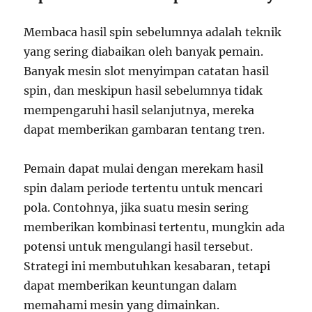
Membaca hasil spin sebelumnya adalah teknik
yang sering diabaikan oleh banyak pemain.
Banyak mesin slot menyimpan catatan hasil
spin, dan meskipun hasil sebelumnya tidak
mempengaruhi hasil selanjutnya, mereka
dapat memberikan gambaran tentang tren.
Pemain dapat mulai dengan merekam hasil
spin dalam periode tertentu untuk mencari
pola. Contohnya, jika suatu mesin sering
memberikan kombinasi tertentu, mungkin ada
potensi untuk mengulangi hasil tersebut.
Strategi ini membutuhkan kesabaran, tetapi
dapat memberikan keuntungan dalam
memahami mesin yang dimainkan.