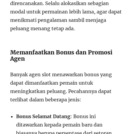
direncanakan. Selalu alokasikan sebagian
modal untuk permainan lebih lama, agar dapat
menikmati pengalaman sambil menjaga
peluang menang tetap ada.
Memanfaatkan Bonus dan Promosi
Agen
Banyak agen slot menawarkan bonus yang
dapat dimanfaatkan pemain untuk
meningkatkan peluang. Pecahannya dapat
terlihat dalam beberapa jenis:
Bonus Selamat Datang
: Bonus ini
ditawarkan kepada pemain baru dan
biasanya berupa persentase dari setoran