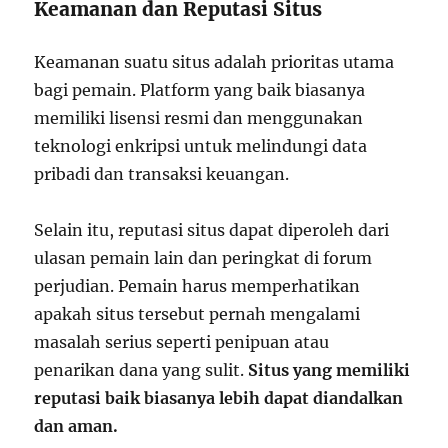
Keamanan dan Reputasi Situs
Keamanan suatu situs adalah prioritas utama
bagi pemain. Platform yang baik biasanya
memiliki lisensi resmi dan menggunakan
teknologi enkripsi untuk melindungi data
pribadi dan transaksi keuangan.
Selain itu, reputasi situs dapat diperoleh dari
ulasan pemain lain dan peringkat di forum
perjudian. Pemain harus memperhatikan
apakah situs tersebut pernah mengalami
masalah serius seperti penipuan atau
penarikan dana yang sulit.
Situs yang memiliki
reputasi baik biasanya lebih dapat diandalkan
dan aman.