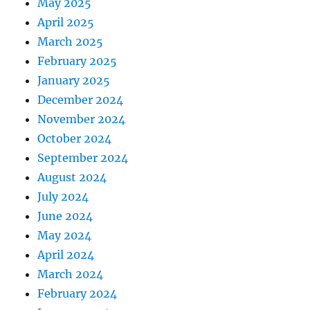
May 2025
April 2025
March 2025
February 2025
January 2025
December 2024
November 2024
October 2024
September 2024
August 2024
July 2024
June 2024
May 2024
April 2024
March 2024
February 2024