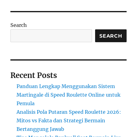
Search
SEARCH
Recent Posts
Panduan Lengkap Menggunakan Sistem
Martingale di Speed Roulette Online untuk
Pemula
Analisis Pola Putaran Speed Roulette 2026:
Mitos vs Fakta dan Strategi Bermain
Bertanggung Jawab