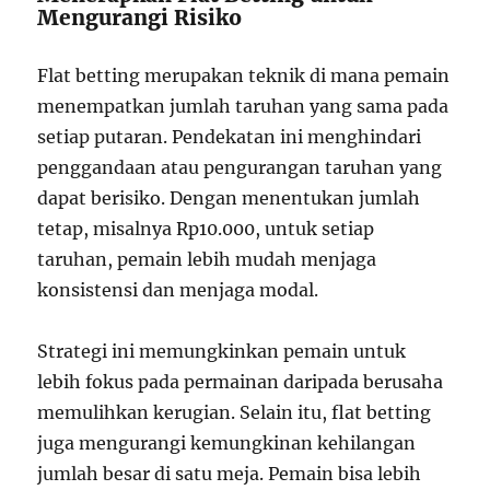
Mengurangi Risiko
Flat betting merupakan teknik di mana pemain
menempatkan jumlah taruhan yang sama pada
setiap putaran. Pendekatan ini menghindari
penggandaan atau pengurangan taruhan yang
dapat berisiko. Dengan menentukan jumlah
tetap, misalnya Rp10.000, untuk setiap
taruhan, pemain lebih mudah menjaga
konsistensi dan menjaga modal.
Strategi ini memungkinkan pemain untuk
lebih fokus pada permainan daripada berusaha
memulihkan kerugian. Selain itu, flat betting
juga mengurangi kemungkinan kehilangan
jumlah besar di satu meja. Pemain bisa lebih