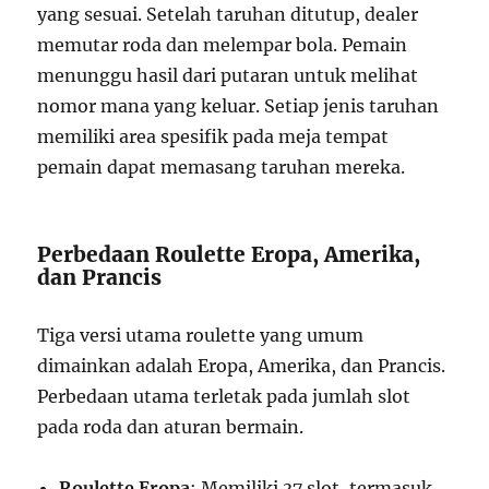
yang sesuai. Setelah taruhan ditutup, dealer
memutar roda dan melempar bola. Pemain
menunggu hasil dari putaran untuk melihat
nomor mana yang keluar. Setiap jenis taruhan
memiliki area spesifik pada meja tempat
pemain dapat memasang taruhan mereka.
Perbedaan Roulette Eropa, Amerika,
dan Prancis
Tiga versi utama roulette yang umum
dimainkan adalah Eropa, Amerika, dan Prancis.
Perbedaan utama terletak pada jumlah slot
pada roda dan aturan bermain.
Roulette Eropa
: Memiliki 37 slot, termasuk