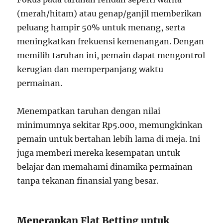
(merah/hitam) atau genap/ganjil memberikan
peluang hampir 50% untuk menang, serta
meningkatkan frekuensi kemenangan. Dengan
memilih taruhan ini, pemain dapat mengontrol
kerugian dan memperpanjang waktu
permainan.
Menempatkan taruhan dengan nilai
minimumnya sekitar Rp5.000, memungkinkan
pemain untuk bertahan lebih lama di meja. Ini
juga memberi mereka kesempatan untuk
belajar dan memahami dinamika permainan
tanpa tekanan finansial yang besar.
Menerapkan Flat Betting untuk