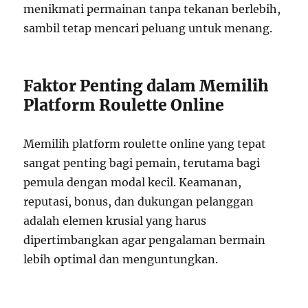
menikmati permainan tanpa tekanan berlebih,
sambil tetap mencari peluang untuk menang.
Faktor Penting dalam Memilih
Platform Roulette Online
Memilih platform roulette online yang tepat
sangat penting bagi pemain, terutama bagi
pemula dengan modal kecil. Keamanan,
reputasi, bonus, dan dukungan pelanggan
adalah elemen krusial yang harus
dipertimbangkan agar pengalaman bermain
lebih optimal dan menguntungkan.