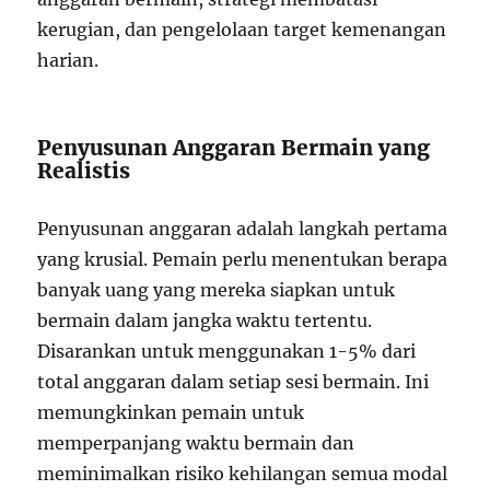
kerugian, dan pengelolaan target kemenangan
harian.
Penyusunan Anggaran Bermain yang
Realistis
Penyusunan anggaran adalah langkah pertama
yang krusial. Pemain perlu menentukan berapa
banyak uang yang mereka siapkan untuk
bermain dalam jangka waktu tertentu.
Disarankan untuk menggunakan 1-5% dari
total anggaran dalam setiap sesi bermain. Ini
memungkinkan pemain untuk
memperpanjang waktu bermain dan
meminimalkan risiko kehilangan semua modal