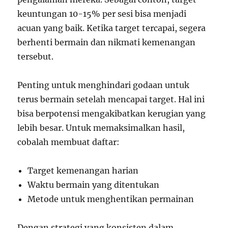
keuntungan 10-15% per sesi bisa menjadi
acuan yang baik. Ketika target tercapai, segera
berhenti bermain dan nikmati kemenangan
tersebut.
Penting untuk menghindari godaan untuk
terus bermain setelah mencapai target. Hal ini
bisa berpotensi mengakibatkan kerugian yang
lebih besar. Untuk memaksimalkan hasil,
cobalah membuat daftar:
Target kemenangan harian
Waktu bermain yang ditentukan
Metode untuk menghentikan permainan
Dengan strategi yang konsisten dalam