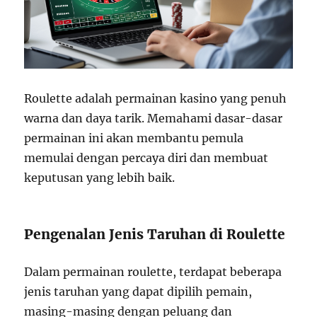
Roulette adalah permainan kasino yang penuh
warna dan daya tarik. Memahami dasar-dasar
permainan ini akan membantu pemula
memulai dengan percaya diri dan membuat
keputusan yang lebih baik.
Pengenalan Jenis Taruhan di Roulette
Dalam permainan roulette, terdapat beberapa
jenis taruhan yang dapat dipilih pemain,
masing-masing dengan peluang dan