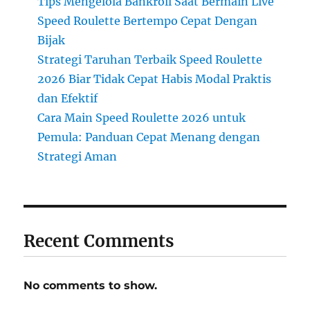
Tips Mengelola Bankroll Saat Bermain Live
Speed Roulette Bertempo Cepat Dengan
Bijak
Strategi Taruhan Terbaik Speed Roulette
2026 Biar Tidak Cepat Habis Modal Praktis
dan Efektif
Cara Main Speed Roulette 2026 untuk
Pemula: Panduan Cepat Menang dengan
Strategi Aman
Recent Comments
No comments to show.