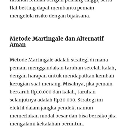
flat betting dapat membantu pemain
mengelola risiko dengan bijaksana.
Metode Martingale dan Alternatif
Aman
Metode Martingale adalah strategi di mana
pemain menggandakan taruhan setelah kalah,
dengan harapan untuk mendapatkan kembali
kerugian saat menang. Misalnya, jika pemain
bertaruh Rp10.000 dan kalah, taruhan
selanjutnya adalah Rp20.000. Strategi ini
efektif dalam jangka pendek, namun
memerlukan modal besar dan bisa berisiko jika
mengalami kekalahan beruntun.