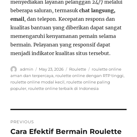
menyediakan layanan pelanggan 24/7 melalui
beberapa saluran, termasuk
chat langsung,
email
, dan telepon. Kecepatan respons dan
kualitas bantuan yang diberikan dapat sangat
memengaruhi kenyamanan pemain selama
bermain. Pelayanan yang responsif dapat
menjadi indikator kualitas situs tersebut.
A
P
C
T
admin
May 23, 2026
Roulette
roulette online
u
o
a
a
aman dan terpercaya
,
roulette online dengan RTP tinggi
,
t
s
t
g
roulette online modal kecil
,
roulette online paling
h
t
e
s
populer
,
roulette online terbaik di Indonesia
o
e
g
r
d
o
o
r
n
i
P
e
PREVIOUS
s
o
Cara Efektif Bermain Roulette
P