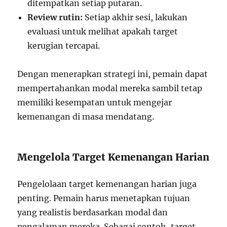
ditempatkan setiap putaran.
Review rutin:
Setiap akhir sesi, lakukan
evaluasi untuk melihat apakah target
kerugian tercapai.
Dengan menerapkan strategi ini, pemain dapat
mempertahankan modal mereka sambil tetap
memiliki kesempatan untuk mengejar
kemenangan di masa mendatang.
Mengelola Target Kemenangan Harian
Pengelolaan target kemenangan harian juga
penting. Pemain harus menetapkan tujuan
yang realistis berdasarkan modal dan
pengalaman mereka. Sebagai contoh, target