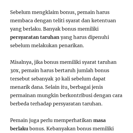
Sebelum mengklaim bonus, pemain harus
membaca dengan teliti syarat dan ketentuan
yang berlaku. Banyak bonus memiliki
persyaratan taruhan
yang harus dipenuhi
sebelum melakukan penarikan.
Misalnya, jika bonus memiliki syarat taruhan
30x, pemain harus bertaruh jumlah bonus
tersebut sebanyak 30 kali sebelum dapat
menarik dana. Selain itu, berbagai jenis
permainan mungkin berkontribusi dengan cara
berbeda terhadap persyaratan taruhan.
Pemain juga perlu memperhatikan
masa
berlaku
bonus. Kebanyakan bonus memiliki