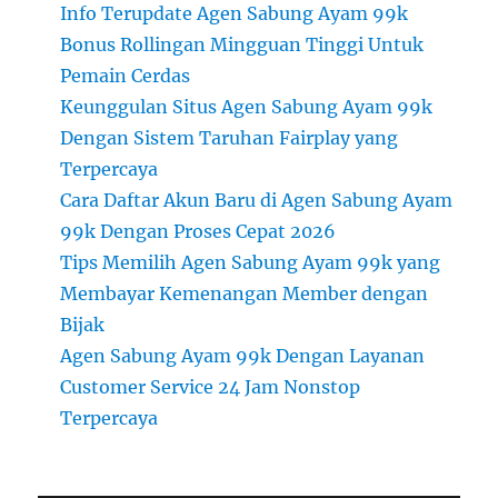
Info Terupdate Agen Sabung Ayam 99k
Bonus Rollingan Mingguan Tinggi Untuk
Pemain Cerdas
Keunggulan Situs Agen Sabung Ayam 99k
Dengan Sistem Taruhan Fairplay yang
Terpercaya
Cara Daftar Akun Baru di Agen Sabung Ayam
99k Dengan Proses Cepat 2026
Tips Memilih Agen Sabung Ayam 99k yang
Membayar Kemenangan Member dengan
Bijak
Agen Sabung Ayam 99k Dengan Layanan
Customer Service 24 Jam Nonstop
Terpercaya