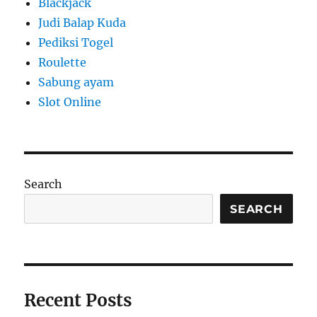
Blackjack
Judi Balap Kuda
Pediksi Togel
Roulette
Sabung ayam
Slot Online
Search
SEARCH
Recent Posts