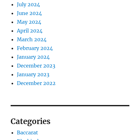
July 2024
June 2024
May 2024
April 2024
March 2024
February 2024
January 2024
December 2023
January 2023
December 2022
Categories
Baccarat