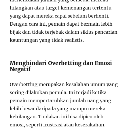
hilangkan atau target kemenangan tertentu
yang dapat mereka capai sebelum berhenti.
Dengan cara ini, pemain dapat bermain lebih
bijak dan tidak terjebak dalam siklus pencarian
keuntungan yang tidak realistis.
Menghindari Overbetting dan Emosi
Negatif
Overbetting merupakan kesalahan umum yang
sering dilakukan pemula. Ini terjadi ketika
pemain mempertaruhkan jumlah uang yang
lebih besar daripada yang mampu mereka
kehilangan. Tindakan ini bisa dipicu oleh
emosi, seperti frustrasi atau keserakahan.