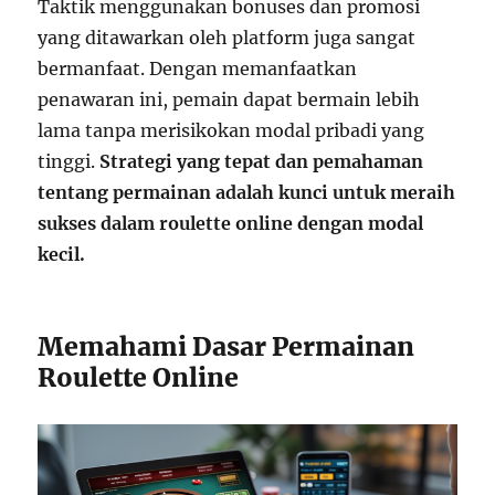
Taktik menggunakan bonuses dan promosi
yang ditawarkan oleh platform juga sangat
bermanfaat. Dengan memanfaatkan
penawaran ini, pemain dapat bermain lebih
lama tanpa merisikokan modal pribadi yang
tinggi.
Strategi yang tepat dan pemahaman
tentang permainan adalah kunci untuk meraih
sukses dalam roulette online dengan modal
kecil.
Memahami Dasar Permainan
Roulette Online