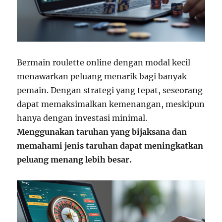
Bermain roulette online dengan modal kecil
menawarkan peluang menarik bagi banyak
pemain. Dengan strategi yang tepat, seseorang
dapat memaksimalkan kemenangan, meskipun
hanya dengan investasi minimal.
Menggunakan taruhan yang bijaksana dan
memahami jenis taruhan dapat meningkatkan
peluang menang lebih besar.