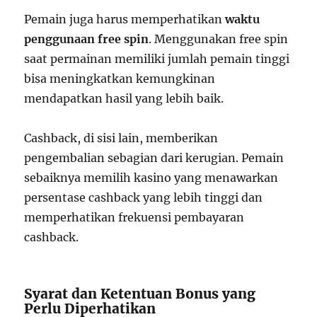
Pemain juga harus memperhatikan
waktu
penggunaan free spin
. Menggunakan free spin
saat permainan memiliki jumlah pemain tinggi
bisa meningkatkan kemungkinan
mendapatkan hasil yang lebih baik.
Cashback, di sisi lain, memberikan
pengembalian sebagian dari kerugian. Pemain
sebaiknya memilih kasino yang menawarkan
persentase cashback yang lebih tinggi dan
memperhatikan frekuensi pembayaran
cashback.
Syarat dan Ketentuan Bonus yang
Perlu Diperhatikan