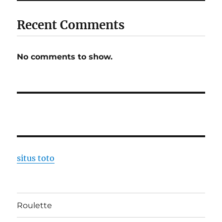
Recent Comments
No comments to show.
situs toto
Roulette