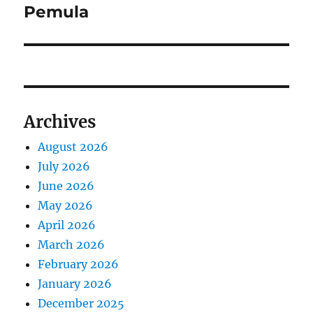
a
p
Pemula
:
o
t
s
i
t
:
o
Archives
n
August 2026
July 2026
June 2026
May 2026
April 2026
March 2026
February 2026
January 2026
December 2025