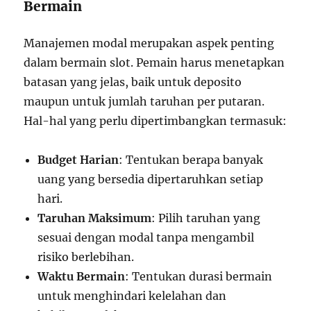
Bermain
Manajemen modal merupakan aspek penting
dalam bermain slot. Pemain harus menetapkan
batasan yang jelas, baik untuk deposito
maupun untuk jumlah taruhan per putaran.
Hal-hal yang perlu dipertimbangkan termasuk:
Budget Harian
: Tentukan berapa banyak
uang yang bersedia dipertaruhkan setiap
hari.
Taruhan Maksimum
: Pilih taruhan yang
sesuai dengan modal tanpa mengambil
risiko berlebihan.
Waktu Bermain
: Tentukan durasi bermain
untuk menghindari kelelahan dan