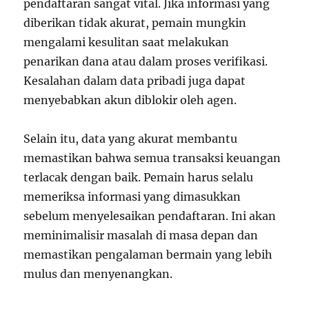
pendaftaran sangat vital. Jika informasi yang
diberikan tidak akurat, pemain mungkin
mengalami kesulitan saat melakukan
penarikan dana atau dalam proses verifikasi.
Kesalahan dalam data pribadi juga dapat
menyebabkan akun diblokir oleh agen.
Selain itu, data yang akurat membantu
memastikan bahwa semua transaksi keuangan
terlacak dengan baik. Pemain harus selalu
memeriksa informasi yang dimasukkan
sebelum menyelesaikan pendaftaran. Ini akan
meminimalisir masalah di masa depan dan
memastikan pengalaman bermain yang lebih
mulus dan menyenangkan.