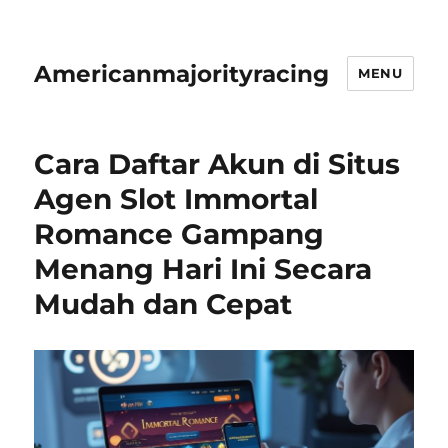
Americanmajorityracing
MENU
Cara Daftar Akun di Situs
Agen Slot Immortal
Romance Gampang
Menang Hari Ini Secara
Mudah dan Cepat