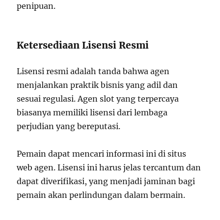
penipuan.
Ketersediaan Lisensi Resmi
Lisensi resmi adalah tanda bahwa agen
menjalankan praktik bisnis yang adil dan
sesuai regulasi. Agen slot yang terpercaya
biasanya memiliki lisensi dari lembaga
perjudian yang bereputasi.
Pemain dapat mencari informasi ini di situs
web agen. Lisensi ini harus jelas tercantum dan
dapat diverifikasi, yang menjadi jaminan bagi
pemain akan perlindungan dalam bermain.