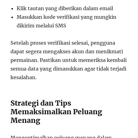
Klik tautan yang diberikan dalam email
Masukkan kode verifikasi yang mungkin
dikirim melalui SMS
Setelah proses verifikasi selesai, pengguna
dapat segera mengakses akun dan menikmati
permainan. Pastikan untuk memeriksa kembali
semua data yang dimasukkan agar tidak terjadi
kesalahan.
Strategi dan Tips
Memaksimalkan Peluang
Menang
Mengoptimalkan peluang menang dalam