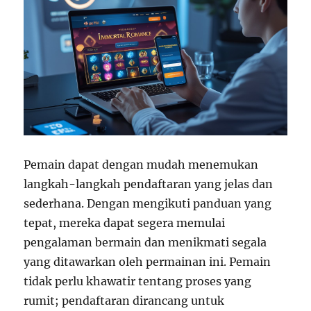
Pemain dapat dengan mudah menemukan
langkah-langkah pendaftaran yang jelas dan
sederhana. Dengan mengikuti panduan yang
tepat, mereka dapat segera memulai
pengalaman bermain dan menikmati segala
yang ditawarkan oleh permainan ini. Pemain
tidak perlu khawatir tentang proses yang
rumit; pendaftaran dirancang untuk