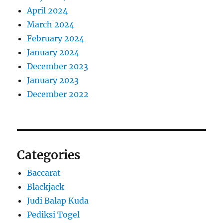
April 2024
March 2024
February 2024
January 2024
December 2023
January 2023
December 2022
Categories
Baccarat
Blackjack
Judi Balap Kuda
Pediksi Togel