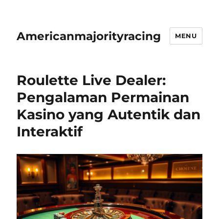
Americanmajorityracing
MENU
Roulette Live Dealer:
Pengalaman Permainan
Kasino yang Autentik dan
Interaktif