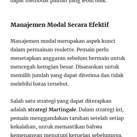
dapat membuat pilihan yang lebih baik.
Manajemen Modal Secara Efektif
Manajemen modal merupakan aspek kunci
dalam permainan roulette. Pemain perlu
menetapkan anggaran sebelum bermain untuk
mencegah kerugian besar. Disarankan untuk
memilih jumlah yang dapat diterima dan tidak
melebihi batas tersebut.
Salah satu strategi yang dapat diterapkan
adalah
strategi Martingale
. Dalam strategi ini,
pemain menggandakan taruhan setelah setiap
kekalahan, untuk memastikan bahwa
kemenangan menutupi kerugian sebelumnya.