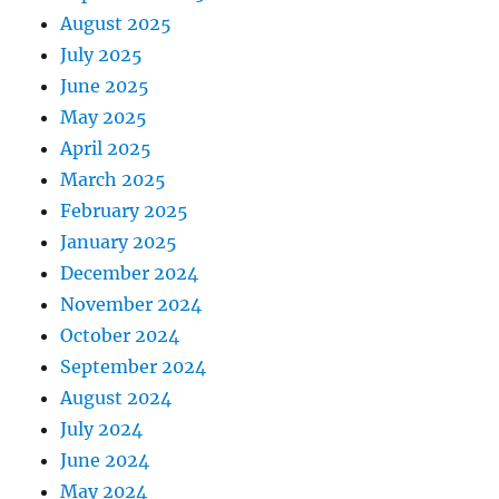
August 2025
July 2025
June 2025
May 2025
April 2025
March 2025
February 2025
January 2025
December 2024
November 2024
October 2024
September 2024
August 2024
July 2024
June 2024
May 2024