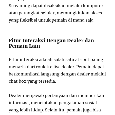
Streaming dapat disaksikan melalui komputer
atau perangkat seluler, memungkinkan akses
yang fleksibel untuk pemain di mana saja.
Fitur Interaksi Dengan Dealer dan
Pemain Lain
Fitur interaksi adalah salah satu atribut paling
menarik dari roulette live dealer. Pemain dapat
berkomunikasi langsung dengan dealer melalui
chat box yang tersedia.
Dealer menjawab pertanyaan dan memberikan
informasi, menciptakan pengalaman sosial
yang lebih hidup. Selain itu, pemain juga bisa