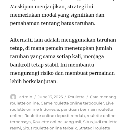
Meskipun menjanjikan, strategi ini
memerlukan modal yang signifikan dan
pemahaman tentang batas taruhan.
Alternatif lain adalah menggunakan
taruhan
tetap
, di mana pemain menetapkan jumlah
taruhan yang sama setiap kali, menjaga
bankroll tetap stabil. Ini membantu
mengurangi risiko dan membuat permainan
lebih berkelanjutan.
A
P
C
T
admin
June 13, 2025
Roulette
Cara menang
u
o
a
a
roulette online
,
Game roulette online terpopuler
,
Live
t
s
t
g
roulette online Indonesia
,
panduan bermain roulette
h
t
e
s
online
,
Roulette online deposit rendah
,
roulette online
o
e
g
terpercaya
,
Roulette online uang asli
,
Situs judi roulette
r
d
o
resmi
,
Situs roulette online terbaik
,
Strategi roulette