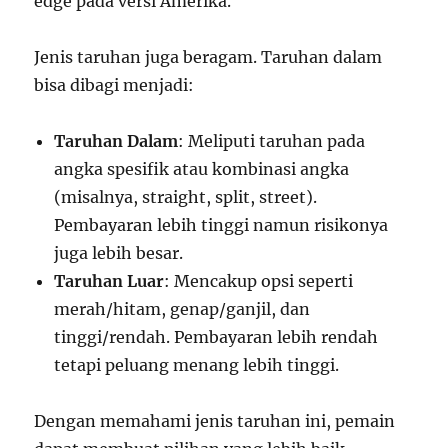
edge pada versi Amerika.
Jenis taruhan juga beragam. Taruhan dalam
bisa dibagi menjadi:
Taruhan Dalam
: Meliputi taruhan pada
angka spesifik atau kombinasi angka
(misalnya, straight, split, street).
Pembayaran lebih tinggi namun risikonya
juga lebih besar.
Taruhan Luar
: Mencakup opsi seperti
merah/hitam, genap/ganjil, dan
tinggi/rendah. Pembayaran lebih rendah
tetapi peluang menang lebih tinggi.
Dengan memahami jenis taruhan ini, pemain