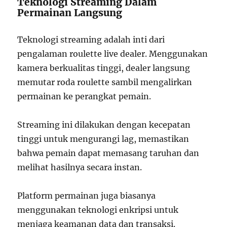
Teknologi Streaming Dalam
Permainan Langsung
Teknologi streaming adalah inti dari
pengalaman roulette live dealer. Menggunakan
kamera berkualitas tinggi, dealer langsung
memutar roda roulette sambil mengalirkan
permainan ke perangkat pemain.
Streaming ini dilakukan dengan kecepatan
tinggi untuk mengurangi lag, memastikan
bahwa pemain dapat memasang taruhan dan
melihat hasilnya secara instan.
Platform permainan juga biasanya
menggunakan teknologi enkripsi untuk
menjaga keamanan data dan transaksi.