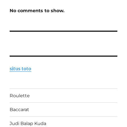
No comments to show.
situs toto
Roulette
Baccarat
Judi Balap Kuda