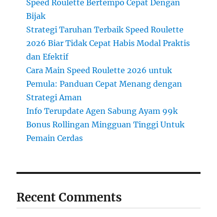
Speed Roulette Bertempo Cepat Dengan
Bijak
Strategi Taruhan Terbaik Speed Roulette
2026 Biar Tidak Cepat Habis Modal Praktis
dan Efektif
Cara Main Speed Roulette 2026 untuk
Pemula: Panduan Cepat Menang dengan
Strategi Aman
Info Terupdate Agen Sabung Ayam 99k
Bonus Rollingan Mingguan Tinggi Untuk
Pemain Cerdas
Recent Comments