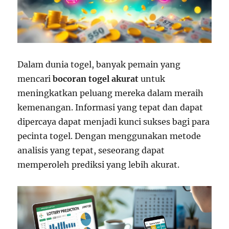
Dalam dunia togel, banyak pemain yang
mencari
bocoran togel akurat
untuk
meningkatkan peluang mereka dalam meraih
kemenangan. Informasi yang tepat dan dapat
dipercaya dapat menjadi kunci sukses bagi para
pecinta togel. Dengan menggunakan metode
analisis yang tepat, seseorang dapat
memperoleh prediksi yang lebih akurat.