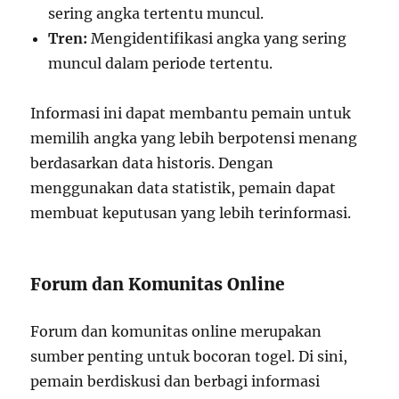
sering angka tertentu muncul.
Tren:
Mengidentifikasi angka yang sering
muncul dalam periode tertentu.
Informasi ini dapat membantu pemain untuk
memilih angka yang lebih berpotensi menang
berdasarkan data historis. Dengan
menggunakan data statistik, pemain dapat
membuat keputusan yang lebih terinformasi.
Forum dan Komunitas Online
Forum dan komunitas online merupakan
sumber penting untuk bocoran togel. Di sini,
pemain berdiskusi dan berbagi informasi