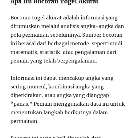
Apa Itu Bocoran Togel Akurat
Bocoran togel akurat adalah informasi yang
dirumuskan melalui analisis angka-angka dan
pola permainan sebelumnya. Sumber bocoran
ini berasal dari berbagai metode, seperti studi
matematis, statistik, atau pengalaman dari
pemain yang telah berpengalaman.
Informasi ini dapat mencakup angka yang
sering muncul, kombinasi angka yang
diperkirakan, atau angka yang dianggap
“panas.” Pemain menggunakan data ini untuk
menentukan langkah berikutnya dalam
permainan.