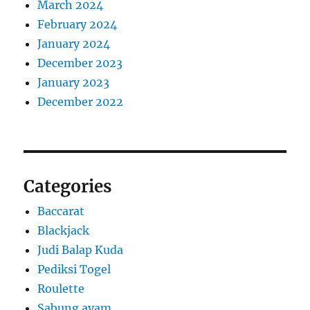
March 2024
February 2024
January 2024
December 2023
January 2023
December 2022
Categories
Baccarat
Blackjack
Judi Balap Kuda
Pediksi Togel
Roulette
Sabung ayam