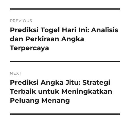
o
r
n
i
e
P
s
PREVIOUS
o
Prediksi Togel Hari Ini: Analisis
P
r
dan Perkiraan Angka
s
e
Terpercaya
t
v
i
n
o
NEXT
a
u
Prediksi Angka Jitu: Strategi
N
s
v
e
Terbaik untuk Meningkatkan
p
x
i
Peluang Menang
o
t
s
g
p
t
o
a
: