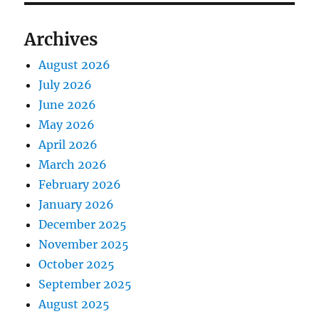
s
t
t
Archives
:
i
August 2026
o
July 2026
n
June 2026
May 2026
April 2026
March 2026
February 2026
January 2026
December 2025
November 2025
October 2025
September 2025
August 2025