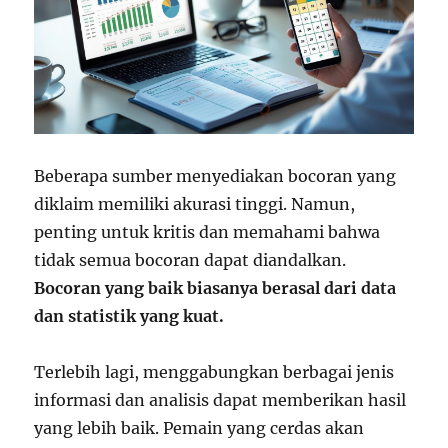
Beberapa sumber menyediakan bocoran yang
diklaim memiliki akurasi tinggi. Namun,
penting untuk kritis dan memahami bahwa
tidak semua bocoran dapat diandalkan.
Bocoran yang baik biasanya berasal dari data
dan statistik yang kuat.
Terlebih lagi, menggabungkan berbagai jenis
informasi dan analisis dapat memberikan hasil
yang lebih baik. Pemain yang cerdas akan