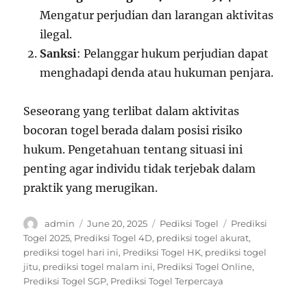
Mengatur perjudian dan larangan aktivitas
ilegal.
Sanksi
: Pelanggar hukum perjudian dapat
menghadapi denda atau hukuman penjara.
Seseorang yang terlibat dalam aktivitas
bocoran togel berada dalam posisi risiko
hukum. Pengetahuan tentang situasi ini
penting agar individu tidak terjebak dalam
praktik yang merugikan.
A
P
C
T
admin
June 20, 2025
Pediksi Togel
Prediksi
u
o
a
a
Togel 2025
,
Prediksi Togel 4D
,
prediksi togel akurat
,
t
s
t
g
prediksi togel hari ini
,
Prediksi Togel HK
,
prediksi togel
h
t
e
s
jitu
,
prediksi togel malam ini
,
Prediksi Togel Online
,
o
e
g
Prediksi Togel SGP
,
Prediksi Togel Terpercaya
r
d
o