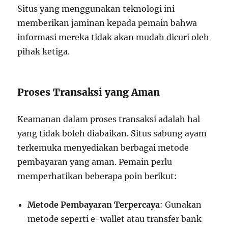
Situs yang menggunakan teknologi ini
memberikan jaminan kepada pemain bahwa
informasi mereka tidak akan mudah dicuri oleh
pihak ketiga.
Proses Transaksi yang Aman
Keamanan dalam proses transaksi adalah hal
yang tidak boleh diabaikan. Situs sabung ayam
terkemuka menyediakan berbagai metode
pembayaran yang aman. Pemain perlu
memperhatikan beberapa poin berikut:
Metode Pembayaran Terpercaya
: Gunakan
metode seperti e-wallet atau transfer bank