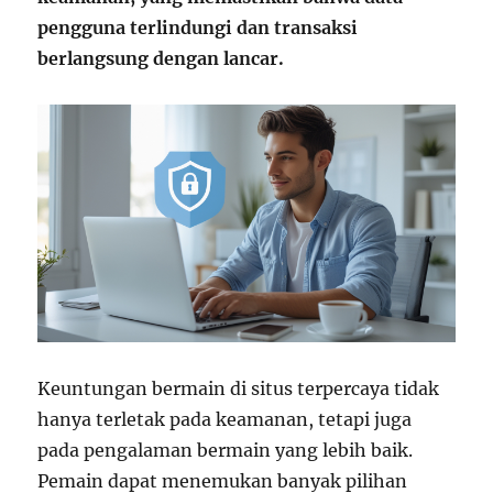
pengguna terlindungi dan transaksi
berlangsung dengan lancar.
Keuntungan bermain di situs terpercaya tidak
hanya terletak pada keamanan, tetapi juga
pada pengalaman bermain yang lebih baik.
Pemain dapat menemukan banyak pilihan