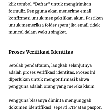
klik tombol “Daftar” untuk mengirimkan
formulir. Pengguna akan menerima email
konfirmasi untuk mengaktifkan akun. Pastikan
untuk memeriksa folder spam jika email tidak
muncul dalam waktu singkat.
Proses Verifikasi Identitas
Setelah pendaftaran, langkah selanjutnya
adalah proses verifikasi identitas. Proses ini
diperlukan untuk mengonfirmasi bahwa
pengguna adalah orang yang mereka klaim.
Pengguna biasanya diminta mengunggah
dokumen identifikasi, seperti KTP atau paspor.