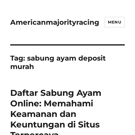
Americanmajorityracing
MENU
Tag:
sabung ayam deposit
murah
Daftar Sabung Ayam
Online: Memahami
Keamanan dan
Keuntungan di Situs