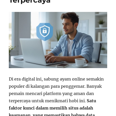
Terpercaya
Di era digital ini, sabung ayam online semakin
populer di kalangan para penggemar. Banyak
pemain mencari platform yang aman dan
terpercaya untuk menikmati hobi ini.
Satu
faktor kunci dalam memilih situs adalah
keamanan, yang memastikan bahwa data