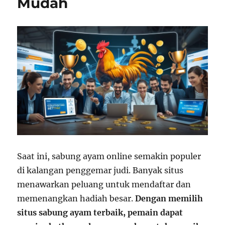
Mudah
Saat ini, sabung ayam online semakin populer
di kalangan penggemar judi. Banyak situs
menawarkan peluang untuk mendaftar dan
memenangkan hadiah besar.
Dengan memilih
situs sabung ayam terbaik, pemain dapat