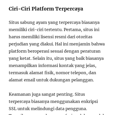
Ciri-Ciri Platform Terpercaya
Situs sabung ayam yang terpercaya biasanya
memiliki ciri-ciri tertentu. Pertama, situs ini
harus memiliki lisensi resmi dari otoritas
perjudian yang diakui. Hal ini menjamin bahwa
platform beroperasi sesuai dengan peraturan
yang ketat. Selain itu, situs yang baik biasanya
menampilkan informasi kontak yang jelas,
termasuk alamat fisik, nomor telepon, dan
alamat email untuk dukungan pelanggan.
Keamanan juga sangat penting. Situs
terpercaya biasanya menggunakan enkripsi
SSL untuk melindungi data pengguna.