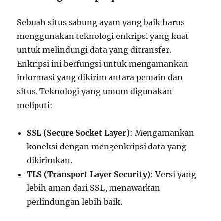
Sebuah situs sabung ayam yang baik harus
menggunakan teknologi enkripsi yang kuat
untuk melindungi data yang ditransfer.
Enkripsi ini berfungsi untuk mengamankan
informasi yang dikirim antara pemain dan
situs. Teknologi yang umum digunakan
meliputi:
SSL (Secure Socket Layer)
: Mengamankan
koneksi dengan mengenkripsi data yang
dikirimkan.
TLS (Transport Layer Security)
: Versi yang
lebih aman dari SSL, menawarkan
perlindungan lebih baik.