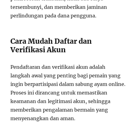
tersembunyi, dan memberikan jaminan
perlindungan pada dana pengguna.
Cara Mudah Daftar dan
Verifikasi Akun
Pendaftaran dan verifikasi akun adalah
langkah awal yang penting bagi pemain yang
ingin berpartisipasi dalam sabung ayam online.
Proses ini dirancang untuk memastikan
keamanan dan legitimasi akun, sehingga
memberikan pengalaman bermain yang
menyenangkan dan aman.