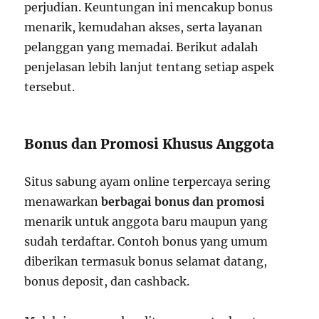
perjudian. Keuntungan ini mencakup bonus
menarik, kemudahan akses, serta layanan
pelanggan yang memadai. Berikut adalah
penjelasan lebih lanjut tentang setiap aspek
tersebut.
Bonus dan Promosi Khusus Anggota
Situs sabung ayam online terpercaya sering
menawarkan
berbagai bonus dan promosi
menarik untuk anggota baru maupun yang
sudah terdaftar. Contoh bonus yang umum
diberikan termasuk bonus selamat datang,
bonus deposit, dan cashback.