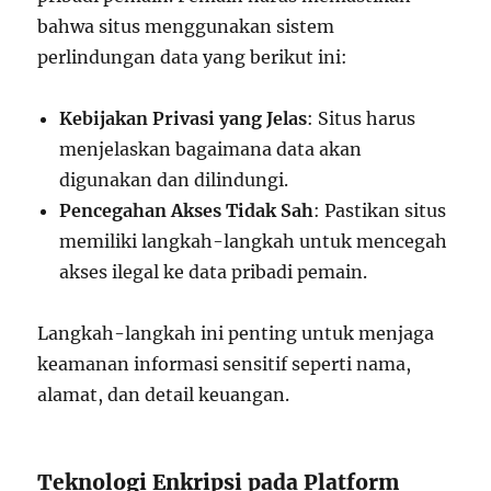
bahwa situs menggunakan sistem
perlindungan data yang berikut ini:
Kebijakan Privasi yang Jelas
: Situs harus
menjelaskan bagaimana data akan
digunakan dan dilindungi.
Pencegahan Akses Tidak Sah
: Pastikan situs
memiliki langkah-langkah untuk mencegah
akses ilegal ke data pribadi pemain.
Langkah-langkah ini penting untuk menjaga
keamanan informasi sensitif seperti nama,
alamat, dan detail keuangan.
Teknologi Enkripsi pada Platform