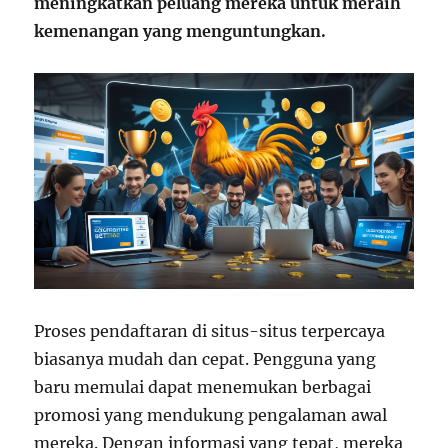
meningkatkan peluang mereka untuk meraih
kemenangan yang menguntungkan.
Proses pendaftaran di situs-situs terpercaya
biasanya mudah dan cepat. Pengguna yang
baru memulai dapat menemukan berbagai
promosi yang mendukung pengalaman awal
mereka. Dengan informasi yang tepat, mereka