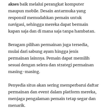
akses
baik melalui perangkat komputer
maupun mobile. Desain antarmuka yang
responsif memudahkan pemain untuk
navigasi, sehingga mereka dapat bermain
kapan saja dan di mana saja tanpa hambatan.
Beragam pilihan permainan juga tersedia,
mulai dari sabung ayam hingga jenis
permainan lainnya. Pemain dapat memilih
sesuai dengan selera dan strategi permainan
masing-masing.
Penyedia situs akan sering memperbarui daftar
permainan dan event dalam platform mereka,
menjaga pengalaman pemain tetap segar dan
menarik.