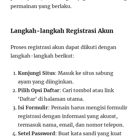
permainan yang berlaku.
Langkah-langkah Registrasi Akun
Proses registrasi akun dapat diikuti dengan
langkah-langkah berikut:
Kunjungi Situs
: Masuk ke situs sabung
ayam yang diinginkan.
Pilih Opsi Daftar
: Cari tombol atau link
‘Daftar’ di halaman utama.
Isi Formulir
: Pemain harus mengisi formulir
registrasi dengan informasi yang akurat,
termasuk nama, email, dan nomor telepon.
Setel Password
: Buat kata sandi yang kuat