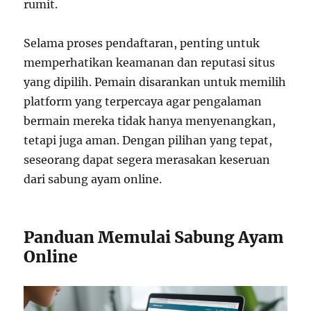
rumit.
Selama proses pendaftaran, penting untuk
memperhatikan keamanan dan reputasi situs
yang dipilih. Pemain disarankan untuk memilih
platform yang terpercaya agar pengalaman
bermain mereka tidak hanya menyenangkan,
tetapi juga aman. Dengan pilihan yang tepat,
seseorang dapat segera merasakan keseruan
dari sabung ayam online.
Panduan Memulai Sabung Ayam
Online