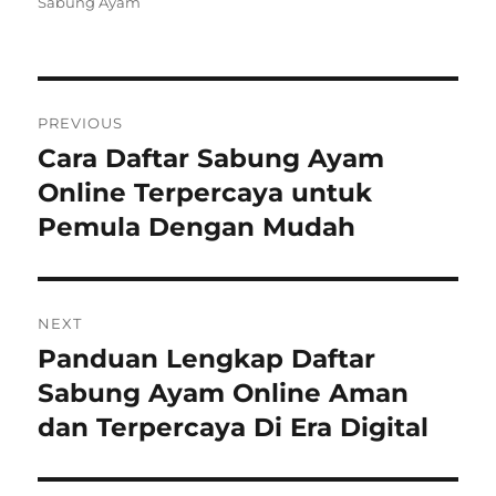
o
r
Sabung Ayam
n
i
e
s
P
PREVIOUS
o
Cara Daftar Sabung Ayam
P
r
Online Terpercaya untuk
s
e
Pemula Dengan Mudah
t
v
i
n
o
NEXT
a
u
Panduan Lengkap Daftar
N
s
v
e
Sabung Ayam Online Aman
p
x
i
dan Terpercaya Di Era Digital
o
t
s
g
p