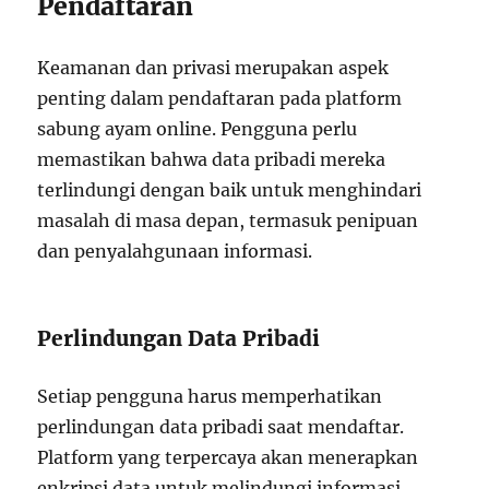
Pendaftaran
Keamanan dan privasi merupakan aspek
penting dalam pendaftaran pada platform
sabung ayam online. Pengguna perlu
memastikan bahwa data pribadi mereka
terlindungi dengan baik untuk menghindari
masalah di masa depan, termasuk penipuan
dan penyalahgunaan informasi.
Perlindungan Data Pribadi
Setiap pengguna harus memperhatikan
perlindungan data pribadi saat mendaftar.
Platform yang terpercaya akan menerapkan
enkripsi data untuk melindungi informasi