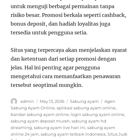
untuk menguji berbagai permainan tanpa
risiko besar. Promosi berkala seperti cashback,
bonus deposit, dan hadiah loyalitas juga
tersedia untuk pengguna setia.
Situs yang terpercaya akan menjelaskan syarat
dan ketentuan dari setiap promosi dengan
jelas. Hal ini penting agar pengguna
mengetahui cara memanfaatkan penawaran
tersebut seoptimal mungkin.
A
P
C
T
admin
May 13, 2026
Sabung ayam
Agen
u
o
a
a
Sabung Ayam Online
,
aplikasi sabung ayam online
,
t
s
t
g
bandar sabung ayam online
,
login sabung ayam online
,
h
t
e
s
sabung ayam deposit murah
,
sabung ayam hd
o
e
g
streaming
,
sabung ayam live hari ini
,
sabung ayam
r
d
o
online 24 jam
,
sabung ayam terbaik Indonesia
,
Situs Judi