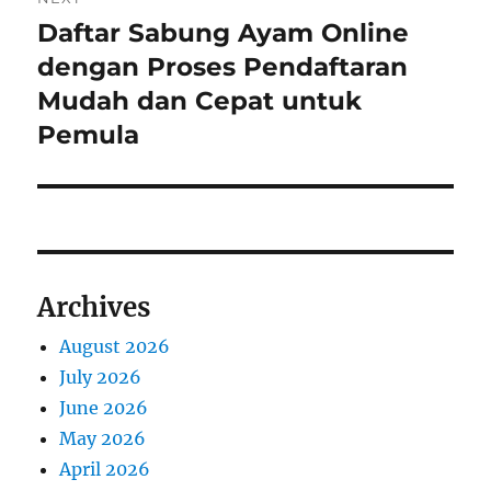
s
v
Daftar Sabung Ayam Online
N
p
i
e
dengan Proses Pendaftaran
o
x
Mudah dan Cepat untuk
s
g
t
Pemula
t
a
p
:
o
t
s
i
t
:
o
Archives
n
August 2026
July 2026
June 2026
May 2026
April 2026