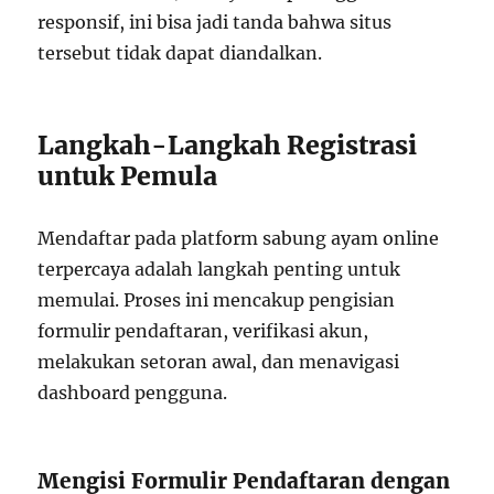
responsif, ini bisa jadi tanda bahwa situs
tersebut tidak dapat diandalkan.
Langkah-Langkah Registrasi
untuk Pemula
Mendaftar pada platform sabung ayam online
terpercaya adalah langkah penting untuk
memulai. Proses ini mencakup pengisian
formulir pendaftaran, verifikasi akun,
melakukan setoran awal, dan menavigasi
dashboard pengguna.
Mengisi Formulir Pendaftaran dengan