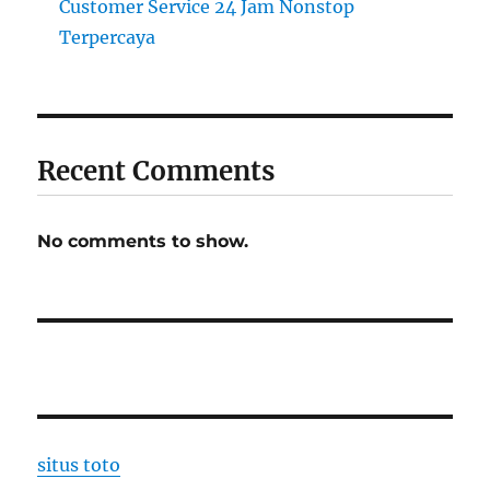
Customer Service 24 Jam Nonstop
Terpercaya
Recent Comments
No comments to show.
situs toto