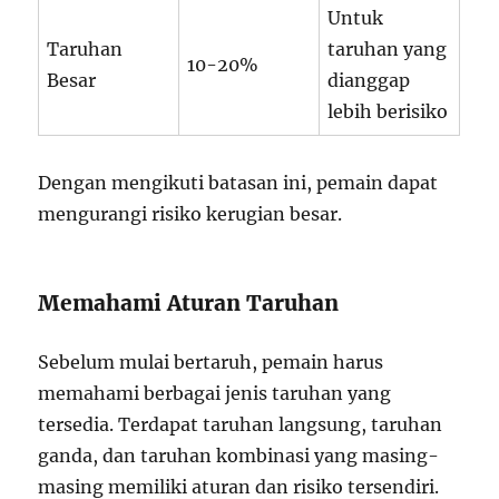
Untuk
Taruhan
taruhan yang
10-20%
Besar
dianggap
lebih berisiko
Dengan mengikuti batasan ini, pemain dapat
mengurangi risiko kerugian besar.
Memahami Aturan Taruhan
Sebelum mulai bertaruh, pemain harus
memahami berbagai jenis taruhan yang
tersedia. Terdapat taruhan langsung, taruhan
ganda, dan taruhan kombinasi yang masing-
masing memiliki aturan dan risiko tersendiri.