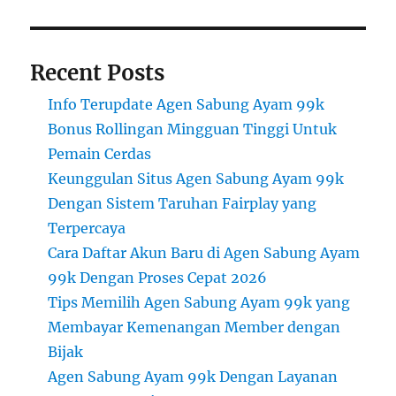
Recent Posts
Info Terupdate Agen Sabung Ayam 99k
Bonus Rollingan Mingguan Tinggi Untuk
Pemain Cerdas
Keunggulan Situs Agen Sabung Ayam 99k
Dengan Sistem Taruhan Fairplay yang
Terpercaya
Cara Daftar Akun Baru di Agen Sabung Ayam
99k Dengan Proses Cepat 2026
Tips Memilih Agen Sabung Ayam 99k yang
Membayar Kemenangan Member dengan
Bijak
Agen Sabung Ayam 99k Dengan Layanan