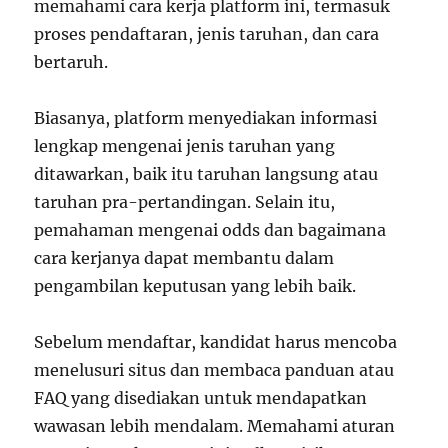
memahami cara kerja platform ini, termasuk
proses pendaftaran, jenis taruhan, dan cara
bertaruh.
Biasanya, platform menyediakan informasi
lengkap mengenai jenis taruhan yang
ditawarkan, baik itu taruhan langsung atau
taruhan pra-pertandingan. Selain itu,
pemahaman mengenai odds dan bagaimana
cara kerjanya dapat membantu dalam
pengambilan keputusan yang lebih baik.
Sebelum mendaftar, kandidat harus mencoba
menelusuri situs dan membaca panduan atau
FAQ yang disediakan untuk mendapatkan
wawasan lebih mendalam. Memahami aturan