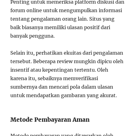
Penting untuk memeriksa platform diskusi dan
forum online untuk mengumpulkan informasi
tentang pengalaman orang lain. Situs yang
baik biasanya memiliki ulasan positif dari
banyak pengguna.
Selain itu, perhatikan ekuitas dari pengalaman
tersebut. Beberapa review mungkin dipicu oleh
insentif atau kepentingan tertentu. Oleh
karena itu, sebaiknya memverifikasi
sumbernya dan mencari pola dalam ulasan
untuk mendapatkan gambaran yang akurat.
Metode Pembayaran Aman
Metode pembayaran yang ditawarkan oleh