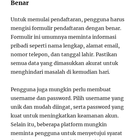
Benar
Untuk memulai pendaftaran, pengguna harus
mengisi formulir pendaftaran dengan benar.
Formulir ini umumnya meminta informasi
pribadi seperti nama lengkap, alamat email,
nomor telepon, dan tanggal lahir. Pastikan
semua data yang dimasukkan akurat untuk
menghindari masalah di kemudian hari.
Pengguna juga mungkin perlu membuat
username dan password. Pilih username yang
unik dan mudah diingat, serta password yang
kuat untuk meningkatkan keamanan akun.
Selain itu, beberapa platform mungkin
meminta pengguna untuk menyetujui syarat