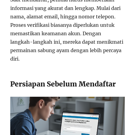
informasi yang akurat dan lengkap. Mulai dari
nama, alamat email, hingga nomor telepon.
Proses verifikasi biasanya diperlukan untuk
memastikan keamanan akun. Dengan
langkah-langkah ini, mereka dapat menikmati
permainan sabung ayam dengan lebih percaya
diri.
Persiapan Sebelum Mendaftar