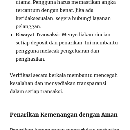
utama. Pengguna harus memastikan angka
tercantum dengan benar. Jika ada
ketidaksesuaian, segera hubungi layanan
pelanggan.
Riwayat Transaksi
: Menyediakan rincian
setiap deposit dan penarikan. Ini membantu
pengguna melacak pengeluaran dan
penghasilan.
Verifikasi secara berkala membantu mencegah
kesalahan dan menyediakan transparansi
dalam setiap transaksi.
Penarikan Kemenangan dengan Aman
Penarikan kemenangan memerlukan perhatian