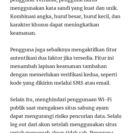
menggunakan kata sandi yang kuat dan unik.
Kombinasi angka, huruf besar, huruf kecil, dan
karakter khusus dapat meningkatkan
keamanan.
Pengguna juga sebaiknya mengaktifkan fitur
autentikasi dua faktor jika tersedia. Fitur ini
menambah lapisan keamanan tambahan
dengan memerlukan verifikasi kedua, seperti
kode yang dikirim melalui SMS atau email.
Selain itu, menghindari penggunaan Wi-Fi
publik saat mengakses situs sabung ayam
dapat mengurangi risiko pencurian data. Selalu
log out dari akun setelah menggunakan situs
untuk mencegah akses tidak sah. Pengguna