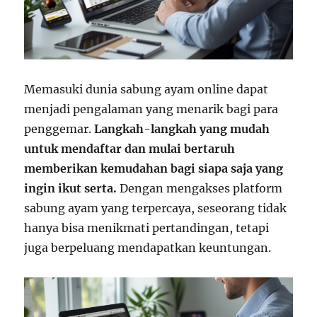
Memasuki dunia sabung ayam online dapat
menjadi pengalaman yang menarik bagi para
penggemar.
Langkah-langkah yang mudah
untuk mendaftar dan mulai bertaruh
memberikan kemudahan bagi siapa saja yang
ingin ikut serta.
Dengan mengakses platform
sabung ayam yang terpercaya, seseorang tidak
hanya bisa menikmati pertandingan, tetapi
juga berpeluang mendapatkan keuntungan.