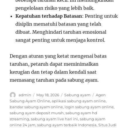
pengelolaan risiko yang lebih baik.
Kepatuhan terhadap Batasan
: Penting untuk
disiplin mematuhi batasan yang telah
dibuat. Menghindari taruhan emosional
sangat penting untuk menjaga kontrol.
Dengan aturan yang ketat mengenai batas
taruhan, petaruh dapat meminimalkan
kerugian dan tetap dalam kendali saat
memasang taruhan pada sabung ayam.
A
P
C
T
admin
May 18, 2026
Sabung ayam
Agen
u
o
a
a
Sabung Ayam Online
,
aplikasi sabung ayam online
,
t
s
t
g
bandar sabung ayam online
,
login sabung ayam online
,
h
t
e
s
sabung ayam deposit murah
,
sabung ayam hd
o
e
g
streaming
,
sabung ayam live hari ini
,
sabung ayam
r
d
o
online 24 jam
,
sabung ayam terbaik Indonesia
,
Situs Judi