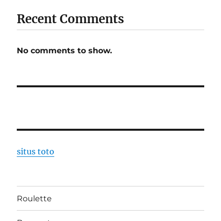
Recent Comments
No comments to show.
situs toto
Roulette