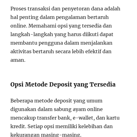
Proses transaksi dan penyetoran dana adalah
hal penting dalam pengalaman bertaruh
online. Memahami opsi yang tersedia dan
langkah-langkah yang harus diikuti dapat
membantu pengguna dalam menjalankan
aktivitas bertaruh secara lebih efektif dan
aman.
Opsi Metode Deposit yang Tersedia
Beberapa metode deposit yang umum
digunakan dalam sabung ayam online
mencakup transfer bank, e-wallet, dan kartu
kredit. Setiap opsi memiliki kelebihan dan
kekurangan masing-masing.