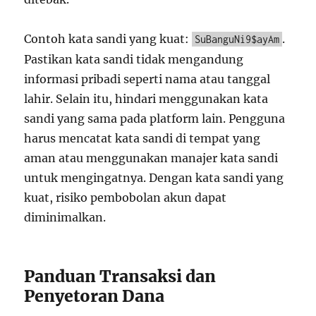
Contoh kata sandi yang kuat:
.
SuBanguNi9$ayAm
Pastikan kata sandi tidak mengandung
informasi pribadi seperti nama atau tanggal
lahir. Selain itu, hindari menggunakan kata
sandi yang sama pada platform lain. Pengguna
harus mencatat kata sandi di tempat yang
aman atau menggunakan manajer kata sandi
untuk mengingatnya. Dengan kata sandi yang
kuat, risiko pembobolan akun dapat
diminimalkan.
Panduan Transaksi dan
Penyetoran Dana