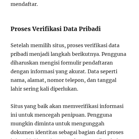
mendaftar.
Proses Verifikasi Data Pribadi
Setelah memilih situs, proses verifikasi data
pribadi menjadi langkah berikutnya. Pengguna
diharuskan mengisi formulir pendaftaran
dengan informasi yang akurat. Data seperti
nama, alamat, nomor telepon, dan tanggal
lahir sering kali diperlukan.
Situs yang baik akan memverifikasi informasi
ini untuk mencegah penipuan. Pengguna
mungkin diminta untuk mengunggah
dokumen identitas sebagai bagian dari proses