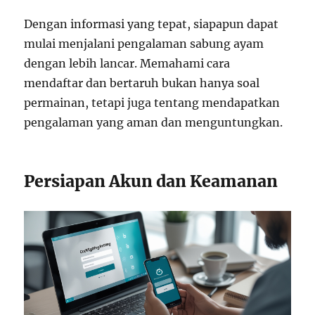
Dengan informasi yang tepat, siapapun dapat
mulai menjalani pengalaman sabung ayam
dengan lebih lancar. Memahami cara
mendaftar dan bertaruh bukan hanya soal
permainan, tetapi juga tentang mendapatkan
pengalaman yang aman dan menguntungkan.
Persiapan Akun dan Keamanan