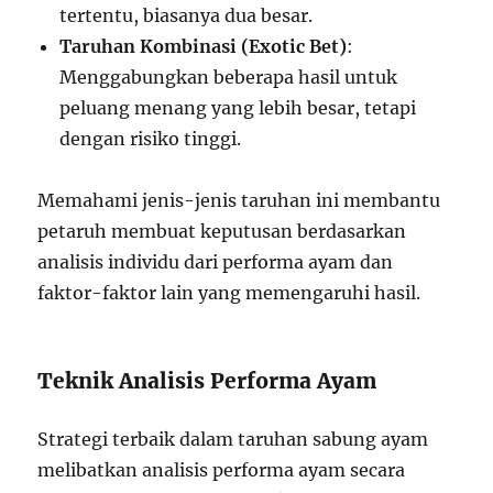
tertentu, biasanya dua besar.
Taruhan Kombinasi (Exotic Bet)
:
Menggabungkan beberapa hasil untuk
peluang menang yang lebih besar, tetapi
dengan risiko tinggi.
Memahami jenis-jenis taruhan ini membantu
petaruh membuat keputusan berdasarkan
analisis individu dari performa ayam dan
faktor-faktor lain yang memengaruhi hasil.
Teknik Analisis Performa Ayam
Strategi terbaik dalam taruhan sabung ayam
melibatkan analisis performa ayam secara