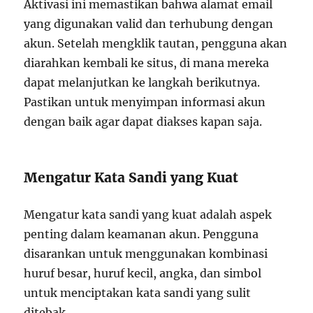
Aktivasi ini memastikan bahwa alamat email
yang digunakan valid dan terhubung dengan
akun. Setelah mengklik tautan, pengguna akan
diarahkan kembali ke situs, di mana mereka
dapat melanjutkan ke langkah berikutnya.
Pastikan untuk menyimpan informasi akun
dengan baik agar dapat diakses kapan saja.
Mengatur Kata Sandi yang Kuat
Mengatur kata sandi yang kuat adalah aspek
penting dalam keamanan akun. Pengguna
disarankan untuk menggunakan kombinasi
huruf besar, huruf kecil, angka, dan simbol
untuk menciptakan kata sandi yang sulit
ditebak.