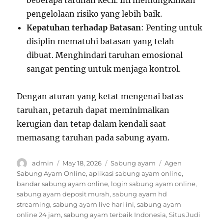
pengelolaan risiko yang lebih baik.
Kepatuhan terhadap Batasan
: Penting untuk
disiplin mematuhi batasan yang telah
dibuat. Menghindari taruhan emosional
sangat penting untuk menjaga kontrol.
Dengan aturan yang ketat mengenai batas
taruhan, petaruh dapat meminimalkan
kerugian dan tetap dalam kendali saat
memasang taruhan pada sabung ayam.
A
P
C
T
admin
May 18, 2026
Sabung ayam
Agen
u
o
a
a
Sabung Ayam Online
,
aplikasi sabung ayam online
,
t
s
t
g
bandar sabung ayam online
,
login sabung ayam online
,
h
t
e
s
sabung ayam deposit murah
,
sabung ayam hd
o
e
g
streaming
,
sabung ayam live hari ini
,
sabung ayam
r
d
o
online 24 jam
,
sabung ayam terbaik Indonesia
,
Situs Judi