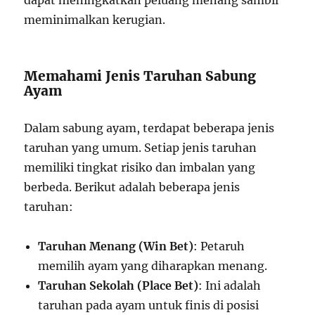
meminimalkan kerugian.
Memahami Jenis Taruhan Sabung
Ayam
Dalam sabung ayam, terdapat beberapa jenis
taruhan yang umum. Setiap jenis taruhan
memiliki tingkat risiko dan imbalan yang
berbeda. Berikut adalah beberapa jenis
taruhan:
Taruhan Menang (Win Bet)
: Petaruh
memilih ayam yang diharapkan menang.
Taruhan Sekolah (Place Bet)
: Ini adalah
taruhan pada ayam untuk finis di posisi