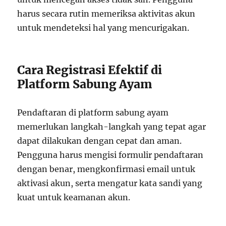
harus secara rutin memeriksa aktivitas akun
untuk mendeteksi hal yang mencurigakan.
Cara Registrasi Efektif di
Platform Sabung Ayam
Pendaftaran di platform sabung ayam
memerlukan langkah-langkah yang tepat agar
dapat dilakukan dengan cepat dan aman.
Pengguna harus mengisi formulir pendaftaran
dengan benar, mengkonfirmasi email untuk
aktivasi akun, serta mengatur kata sandi yang
kuat untuk keamanan akun.