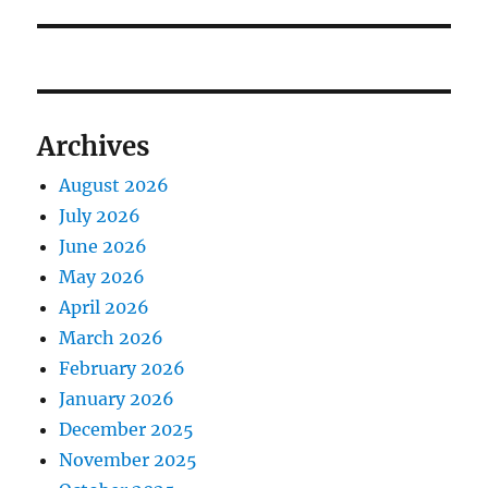
t
o
a
:
s
t
t
:
i
Archives
o
August 2026
n
July 2026
June 2026
May 2026
April 2026
March 2026
February 2026
January 2026
December 2025
November 2025