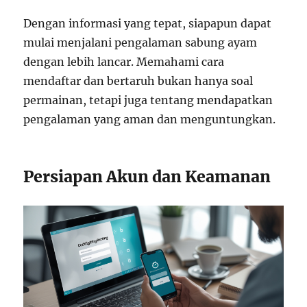
Dengan informasi yang tepat, siapapun dapat
mulai menjalani pengalaman sabung ayam
dengan lebih lancar. Memahami cara
mendaftar dan bertaruh bukan hanya soal
permainan, tetapi juga tentang mendapatkan
pengalaman yang aman dan menguntungkan.
Persiapan Akun dan Keamanan