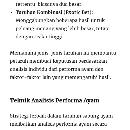
tertentu, biasanya dua besar.
Taruhan Kombinasi (Exotic Bet)
:
Menggabungkan beberapa hasil untuk
peluang menang yang lebih besar, tetapi
dengan risiko tinggi.
Memahami jenis-jenis taruhan ini membantu
petaruh membuat keputusan berdasarkan
analisis individu dari performa ayam dan
faktor-faktor lain yang memengaruhi hasil.
Teknik Analisis Performa Ayam
Strategi terbaik dalam taruhan sabung ayam
melibatkan analisis performa ayam secara