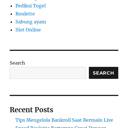
Pediksi Togel
Roulette
Sabung ayam
Slot Online
Search
SEARCH
Recent Posts
Tips Mengelola Bankroll Saat Bermain Live