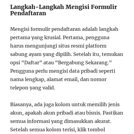
Langkah-Langkah Mengisi Formulir
Pendaftaran
Mengisi formulir pendaftaran adalah langkah
pertama yang krusial. Pertama, pengguna
harus mengunjungi situs resmi platform
sabung ayam yang dipilih. Setelah itu, temukan
opsi “Daftar” atau “Bergabung Sekarang.”
Pengguna perlu mengisi data pribadi seperti
nama lengkap, alamat email, dan nomor
telepon yang valid.
Biasanya, ada juga kolom untuk memilih jenis
akun, apakah akun pribadi atau bisnis. Pastikan
semua informasi yang dimasukkan akurat.
Setelah semua kolom terisi, klik tombol