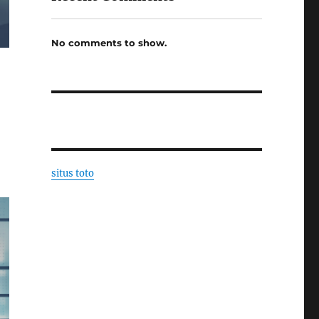
No comments to show.
situs toto