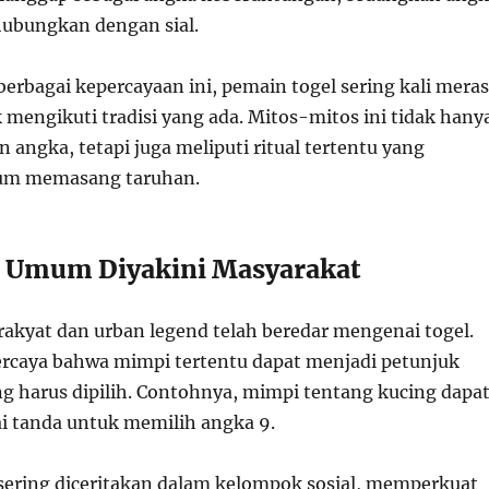
ihubungkan dengan sial.
erbagai kepercayaan ini, pemain togel sering kali mera
 mengikuti tradisi yang ada. Mitos-mitos ini tidak hany
 angka, tetapi juga meliputi ritual tertentu yang
lum memasang taruhan.
g Umum Diyakini Masyarakat
rakyat dan urban legend telah beredar mengenai togel.
rcaya bahwa mimpi tertentu dapat menjadi petunjuk
g harus dipilih. Contohnya, mimpi tentang kucing dapa
i tanda untuk memilih angka 9.
 sering diceritakan dalam kelompok sosial, memperkuat