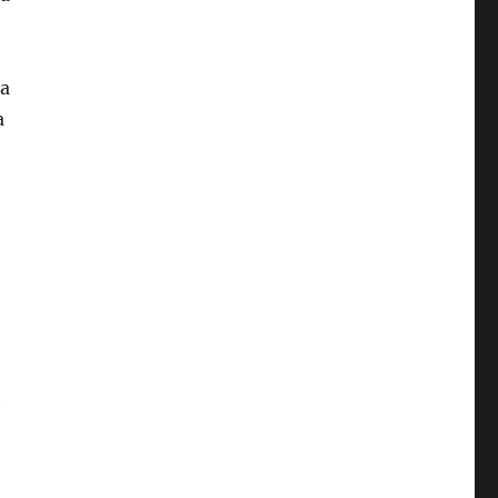
sa
a
t