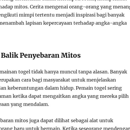
rhadap mitos. Cerita mengenai orang-orang yang menan
engikuti mimpi tertentu menjadi inspirasi bagi banyak
 menambah lapisan kepercayaan terhadap angka-angka
i Balik Penyebaran Mitos
mainan togel tidak hanya muncul tanpa alasan. Banyak
merupakan cara bagi masyarakat untuk menjelaskan
dan keberuntungan dalam hidup. Pemain togel sering
aman ketika dapat mengaitkan angka yang mereka pilih
yaan yang mendalam.
ebaran mitos juga dapat dilihat sebagai alat untuk
orang baru untuk bermain. Ketika seseorang mendengar