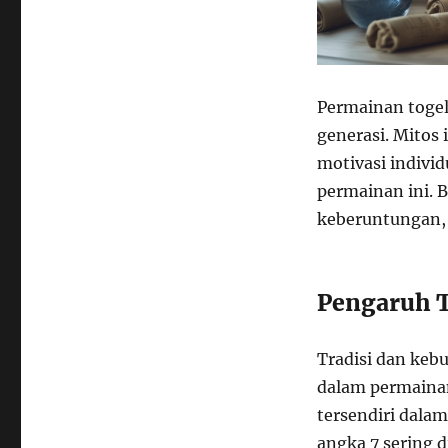
Permainan togel
generasi. Mitos i
motivasi indivi
permainan ini. 
keberuntungan, 
Pengaruh T
Tradisi dan ke
dalam permainan 
tersendiri dala
angka 7 sering 