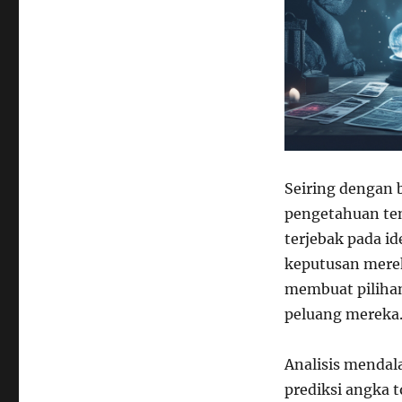
Seiring dengan 
pengetahuan ten
terjebak pada i
keputusan merek
membuat pilihan
peluang mereka
Analisis mendal
prediksi angka