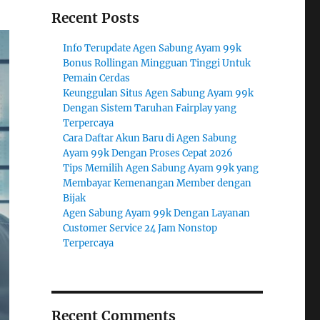
Recent Posts
Info Terupdate Agen Sabung Ayam 99k
Bonus Rollingan Mingguan Tinggi Untuk
Pemain Cerdas
Keunggulan Situs Agen Sabung Ayam 99k
Dengan Sistem Taruhan Fairplay yang
Terpercaya
Cara Daftar Akun Baru di Agen Sabung
Ayam 99k Dengan Proses Cepat 2026
Tips Memilih Agen Sabung Ayam 99k yang
Membayar Kemenangan Member dengan
Bijak
Agen Sabung Ayam 99k Dengan Layanan
Customer Service 24 Jam Nonstop
Terpercaya
Recent Comments