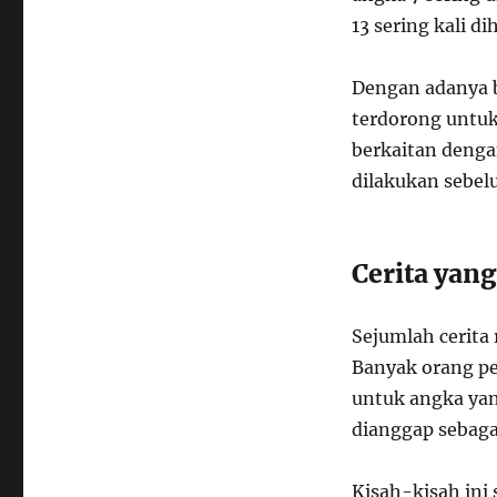
13 sering kali d
Dengan adanya b
terdorong untuk
berkaitan dengan
dilakukan sebe
Cerita yan
Sejumlah cerita 
Banyak orang pe
untuk angka yan
dianggap sebaga
Kisah-kisah ini