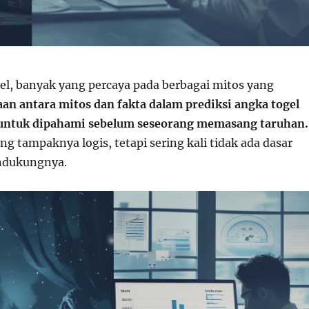
el, banyak yang percaya pada berbagai mitos yang
an antara mitos dan fakta dalam prediksi angka togel
 untuk dipahami sebelum seseorang memasang taruhan.
g tampaknya logis, tetapi sering kali tidak ada dasar
ndukungnya.