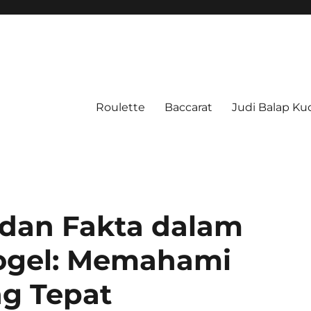
Roulette
Baccarat
Judi Balap Ku
 dan Fakta dalam
Togel: Memahami
g Tepat