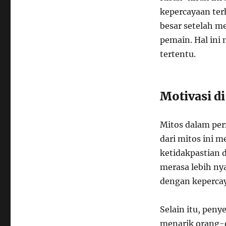
kepercayaan te
besar setelah m
pemain. Hal ini
tertentu.
Motivasi d
Mitos dalam per
dari mitos ini 
ketidakpastian 
merasa lebih ny
dengan keperca
Selain itu, peny
menarik orang-