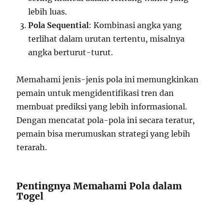
lebih luas.
Pola Sequential
: Kombinasi angka yang
terlihat dalam urutan tertentu, misalnya
angka berturut-turut.
Memahami jenis-jenis pola ini memungkinkan
pemain untuk mengidentifikasi tren dan
membuat prediksi yang lebih informasional.
Dengan mencatat pola-pola ini secara teratur,
pemain bisa merumuskan strategi yang lebih
terarah.
Pentingnya Memahami Pola dalam
Togel