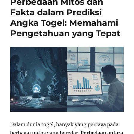
Perbedaan Mitos dan
o
r
n
i
Fakta dalam Prediksi
e
Angka Togel: Memahami
s
Pengetahuan yang Tepat
Dalam dunia togel, banyak yang percaya pada
berbagai mitos yang beredar.
Perbedaan antara