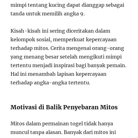
mimpi tentang kucing dapat dianggap sebagai
tanda untuk memilih angka 9.
Kisah-kisah ini sering diceritakan dalam
kelompok sosial, memperkuat kepercayaan
terhadap mitos. Cerita mengenai orang-orang
yang menang besar setelah mengikuti mimpi
tertentu menjadi inspirasi bagi banyak pemain.
Hal ini menambah lapisan kepercayaan
terhadap angka-angka tertentu.
Motivasi di Balik Penyebaran Mitos
Mitos dalam permainan togel tidak hanya
muncul tanpa alasan. Banyak dari mitos ini