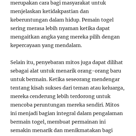
merupakan cara bagi masyarakat untuk
menjelaskan ketidakpastian dan
keberuntungan dalam hidup. Pemain togel
sering merasa lebih nyaman ketika dapat
mengaitkan angka yang mereka pilih dengan
kepercayaan yang mendalam.
Selain itu, penyebaran mitos juga dapat dilihat
sebagai alat untuk menarik orang-orang baru
untuk bermain. Ketika seseorang mendengar
tentang kisah sukses dari teman atau keluarga,
mereka cenderung lebih terdorong untuk
mencoba peruntungan mereka sendiri. Mitos
ini menjadi bagian integral dalam pengalaman
bermain togel, membuat permainan ini
semakin menarik dan menikmatakan bagi