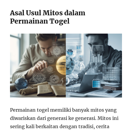
Asal Usul Mitos dalam
Permainan Togel
Permainan togel memiliki banyak mitos yang
diwariskan dari generasi ke generasi. Mitos ini
sering kali berkaitan dengan tradisi, cerita