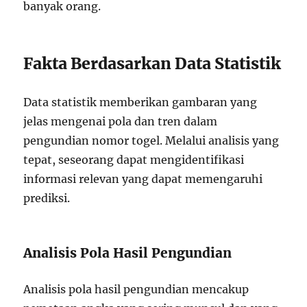
banyak orang.
Fakta Berdasarkan Data Statistik
Data statistik memberikan gambaran yang
jelas mengenai pola dan tren dalam
pengundian nomor togel. Melalui analisis yang
tepat, seseorang dapat mengidentifikasi
informasi relevan yang dapat memengaruhi
prediksi.
Analisis Pola Hasil Pengundian
Analisis pola hasil pengundian mencakup