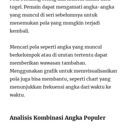
togel. Pemain dapat mengamati angka-angka
yang muncul di seri sebelumnya untuk
menemukan pola yang mungkin terjadi
kembali.
Mencari pola seperti angka yang muncul
berkelompok atau di urutan tertentu dapat
memberikan wawasan tambahan.
Menggunakan grafik untuk memvisualisasikan
pola juga bisa membantu, seperti chart yang
menunjukkan frekuensi angka dari waktu ke
waktu.
Analisis Kombinasi Angka Populer