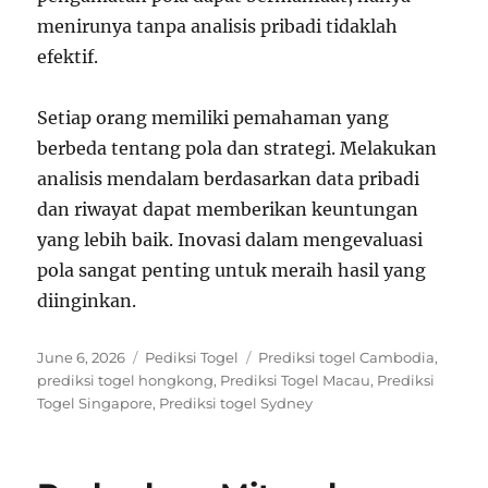
menirunya tanpa analisis pribadi tidaklah
efektif.
Setiap orang memiliki pemahaman yang
berbeda tentang pola dan strategi. Melakukan
analisis mendalam berdasarkan data pribadi
dan riwayat dapat memberikan keuntungan
yang lebih baik. Inovasi dalam mengevaluasi
pola sangat penting untuk meraih hasil yang
diinginkan.
P
C
T
June 6, 2026
Pediksi Togel
Prediksi togel Cambodia
,
o
a
a
prediksi togel hongkong
,
Prediksi Togel Macau
,
Prediksi
s
t
g
Togel Singapore
,
Prediksi togel Sydney
t
e
s
e
g
d
o