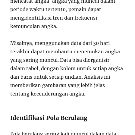
mencatat angka-angka yang muncul dalam
periode waktu tertentu, pemain dapat
mengidentifikasi tren dan frekuensi
kemunculan angka.
Misalnya, menggunakan data dari 30 hari
terakhir dapat membantu menemukan angka
yang sering muncul. Data bisa diorganisir
dalam tabel, dengan kolom untuk setiap angka
dan baris untuk setiap undian. Analisis ini
memberikan gambaran yang lebih jelas
tentang kecenderungan angka.
Identifikasi Pola Berulang
Pola berulang sering kali muncul dalam data