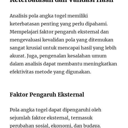
Analisis pola angka togel memiliki
keterbatasan penting yang perlu dipahami.
Mempelajari faktor pengaruh eksternal dan
mengevaluasi kevalidan pola yang ditemukan
sangat krusial untuk mencapai hasil yang lebih
akurat. Juga, pengenalan kesalahan umum
dalam analisis dapat membantu meningkatkan
efektivitas metode yang digunakan.
Faktor Pengaruh Eksternal
Pola angka togel dapat dipengaruhi oleh
sejumlah faktor eksternal, termasuk
perubahan sosial, ekonomi, dan budaya.