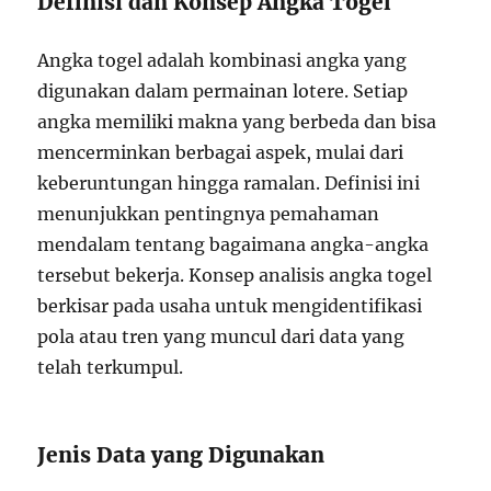
Definisi dan Konsep Angka Togel
Angka togel adalah kombinasi angka yang
digunakan dalam permainan lotere. Setiap
angka memiliki makna yang berbeda dan bisa
mencerminkan berbagai aspek, mulai dari
keberuntungan hingga ramalan. Definisi ini
menunjukkan pentingnya pemahaman
mendalam tentang bagaimana angka-angka
tersebut bekerja. Konsep analisis angka togel
berkisar pada usaha untuk mengidentifikasi
pola atau tren yang muncul dari data yang
telah terkumpul.
Jenis Data yang Digunakan