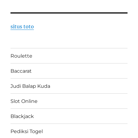
situs toto
Roulette
Baccarat
Judi Balap Kuda
Slot Online
Blackjack
Pediksi Togel