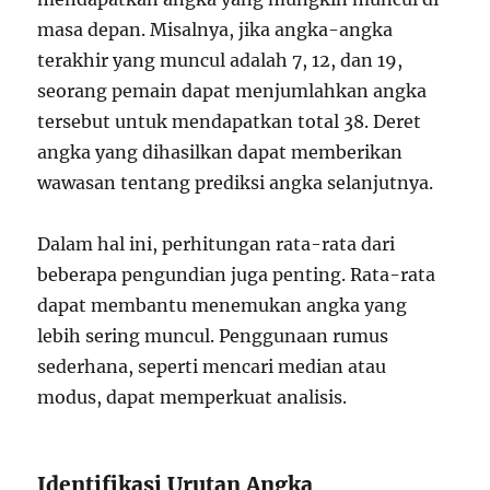
masa depan. Misalnya, jika angka-angka
terakhir yang muncul adalah 7, 12, dan 19,
seorang pemain dapat menjumlahkan angka
tersebut untuk mendapatkan total 38. Deret
angka yang dihasilkan dapat memberikan
wawasan tentang prediksi angka selanjutnya.
Dalam hal ini, perhitungan rata-rata dari
beberapa pengundian juga penting. Rata-rata
dapat membantu menemukan angka yang
lebih sering muncul. Penggunaan rumus
sederhana, seperti mencari median atau
modus, dapat memperkuat analisis.
Identifikasi Urutan Angka