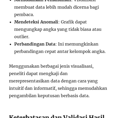
membuat data lebih mudah dicerna bagi
pembaca.
Mendeteksi Anomali
: Grafik dapat
mengungkap angka yang tidak biasa atau
outlier.
Perbandingan Data
: Ini memungkinkan
perbandingan cepat antar kelompok angka.
Menggunakan berbagai jenis visualisasi,
peneliti dapat mengkaji dan
merepresentasikan data dengan cara yang
intuitif dan informatif, sehingga memudahkan
pengambilan keputusan berbasis data.
Keterbatasan dan Validasi Hasil