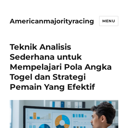
Americanmajorityracing
MENU
Teknik Analisis
Sederhana untuk
Mempelajari Pola Angka
Togel dan Strategi
Pemain Yang Efektif