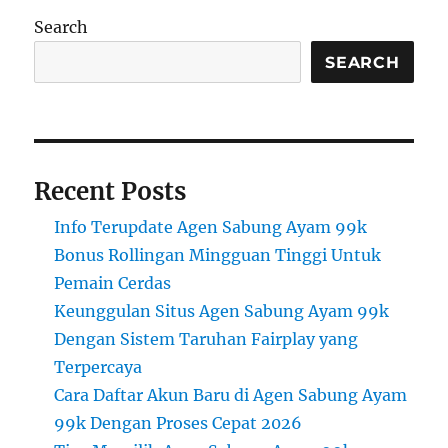
Search
SEARCH
Recent Posts
Info Terupdate Agen Sabung Ayam 99k
Bonus Rollingan Mingguan Tinggi Untuk
Pemain Cerdas
Keunggulan Situs Agen Sabung Ayam 99k
Dengan Sistem Taruhan Fairplay yang
Terpercaya
Cara Daftar Akun Baru di Agen Sabung Ayam
99k Dengan Proses Cepat 2026