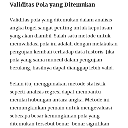
Validitas Pola yang Ditemukan
Validitas pola yang ditemukan dalam analisis
angka togel sangat penting untuk keputusan
yang akan diambil. Salah satu metode untuk
memvalidasi pola ini adalah dengan melakukan
pengujian kembali terhadap data historis. Jika
pola yang sama muncul dalam pengujian
berulang, hasilnya dapat dianggap lebih valid.
Selain itu, menggunakan metode statistik
seperti analisis regresi dapat membantu
menilai hubungan antara angka. Metode ini
memungkinkan pemain untuk mengevaluasi
seberapa besar kemungkinan pola yang
ditemukan tersebut benar-benar signifikan