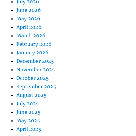
July 2026
n
June 2026
May 2026
April 2026
March 2026
February 2026
January 2026
December 2025
November 2025
October 2025
September 2025
August 2025
July 2025
June 2025
May 2025
April 2025