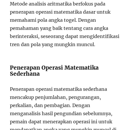
Metode analisis aritmatika berfokus pada
penerapan operasi matematika dasar untuk
memahami pola angka togel. Dengan
pemahaman yang baik tentang cara angka
berinteraksi, seseorang dapat mengidentifikasi
tren dan pola yang mungkin muncul.
Penerapan Operasi Matematika
Sederhana
Penerapan operasi matematika sederhana
mencakup penjumlahan, pengurangan,
perkalian, dan pembagian. Dengan
menganalisis hasil pengundian sebelumnya,
pemain dapat menerapkan operasi ini untuk
mendapatkan angka yang mungkin muncul di