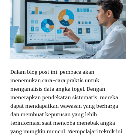
Dalam blog post ini, pembaca akan
menemukan cara-cara praktis untuk
menganalisis data angka togel. Dengan
menerapkan pendekatan sistematis, mereka
dapat mendapatkan wawasan yang berharga
dan membuat keputusan yang lebih
terinformasi saat mencoba menebak angka
yang mungkin muncul. Mempelajari teknik ini