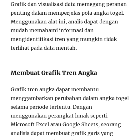
Grafik dan visualisasi data memegang peranan
penting dalam memperjelas pola angka togel.
Menggunakan alat ini, analis dapat dengan
mudah memahami informasi dan
mengidentifikasi tren yang mungkin tidak
terlihat pada data mentah.
Membuat Grafik Tren Angka
Grafik tren angka dapat membantu
menggambarkan perubahan dalam angka togel
selama periode tertentu. Dengan
menggunakan perangkat lunak seperti
Microsoft Excel atau Google Sheets, seorang
analisis dapat membuat grafik garis yang