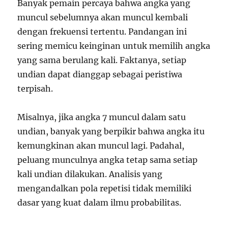
Banyak pemain percaya bahwa angka yang
muncul sebelumnya akan muncul kembali
dengan frekuensi tertentu. Pandangan ini
sering memicu keinginan untuk memilih angka
yang sama berulang kali. Faktanya, setiap
undian dapat dianggap sebagai peristiwa
terpisah.
Misalnya, jika angka 7 muncul dalam satu
undian, banyak yang berpikir bahwa angka itu
kemungkinan akan muncul lagi. Padahal,
peluang munculnya angka tetap sama setiap
kali undian dilakukan. Analisis yang
mengandalkan pola repetisi tidak memiliki
dasar yang kuat dalam ilmu probabilitas.