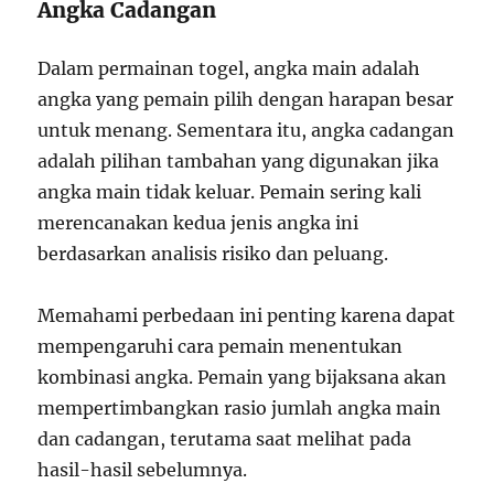
Angka Cadangan
Dalam permainan togel, angka main adalah
angka yang pemain pilih dengan harapan besar
untuk menang. Sementara itu, angka cadangan
adalah pilihan tambahan yang digunakan jika
angka main tidak keluar. Pemain sering kali
merencanakan kedua jenis angka ini
berdasarkan analisis risiko dan peluang.
Memahami perbedaan ini penting karena dapat
mempengaruhi cara pemain menentukan
kombinasi angka. Pemain yang bijaksana akan
mempertimbangkan rasio jumlah angka main
dan cadangan, terutama saat melihat pada
hasil-hasil sebelumnya.