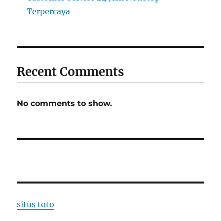
Terpercaya
Recent Comments
No comments to show.
situs toto