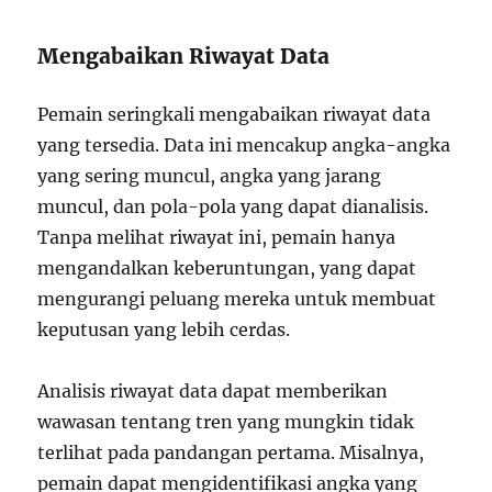
Mengabaikan Riwayat Data
Pemain seringkali mengabaikan riwayat data
yang tersedia. Data ini mencakup angka-angka
yang sering muncul, angka yang jarang
muncul, dan pola-pola yang dapat dianalisis.
Tanpa melihat riwayat ini, pemain hanya
mengandalkan keberuntungan, yang dapat
mengurangi peluang mereka untuk membuat
keputusan yang lebih cerdas.
Analisis riwayat data dapat memberikan
wawasan tentang tren yang mungkin tidak
terlihat pada pandangan pertama. Misalnya,
pemain dapat mengidentifikasi angka yang