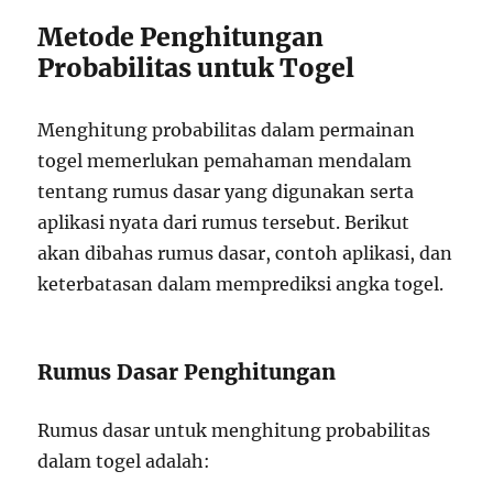
Metode Penghitungan
Probabilitas untuk Togel
Menghitung probabilitas dalam permainan
togel memerlukan pemahaman mendalam
tentang rumus dasar yang digunakan serta
aplikasi nyata dari rumus tersebut. Berikut
akan dibahas rumus dasar, contoh aplikasi, dan
keterbatasan dalam memprediksi angka togel.
Rumus Dasar Penghitungan
Rumus dasar untuk menghitung probabilitas
dalam togel adalah: