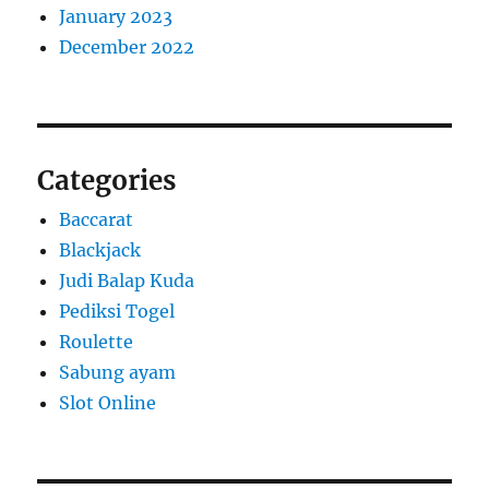
January 2023
December 2022
Categories
Baccarat
Blackjack
Judi Balap Kuda
Pediksi Togel
Roulette
Sabung ayam
Slot Online