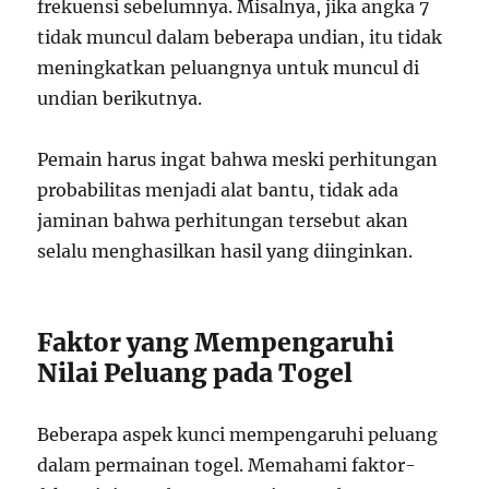
frekuensi sebelumnya. Misalnya, jika angka 7
tidak muncul dalam beberapa undian, itu tidak
meningkatkan peluangnya untuk muncul di
undian berikutnya.
Pemain harus ingat bahwa meski perhitungan
probabilitas menjadi alat bantu, tidak ada
jaminan bahwa perhitungan tersebut akan
selalu menghasilkan hasil yang diinginkan.
Faktor yang Mempengaruhi
Nilai Peluang pada Togel
Beberapa aspek kunci mempengaruhi peluang
dalam permainan togel. Memahami faktor-