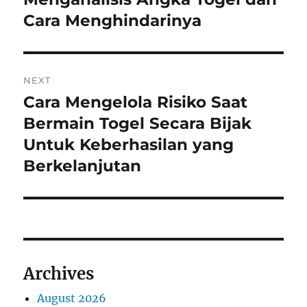
s
e
Cara Menghindarinya
t
v
i
n
o
NEXT
a
u
Cara Mengelola Risiko Saat
N
s
v
e
Bermain Togel Secara Bijak
p
x
i
Untuk Keberhasilan yang
o
t
Berkelanjutan
s
g
p
t
o
a
:
s
t
t
:
i
Archives
o
August 2026