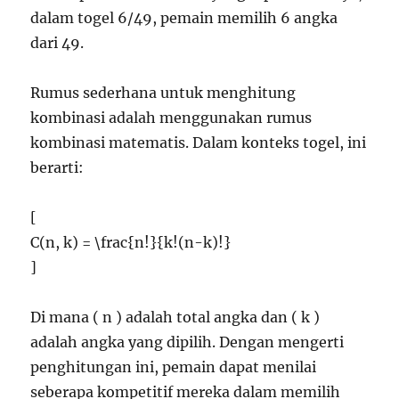
dalam togel 6/49, pemain memilih 6 angka
dari 49.
Rumus sederhana untuk menghitung
kombinasi adalah menggunakan rumus
kombinasi matematis. Dalam konteks togel, ini
berarti:
[
C(n, k) = \frac{n!}{k!(n-k)!}
]
Di mana ( n ) adalah total angka dan ( k )
adalah angka yang dipilih. Dengan mengerti
penghitungan ini, pemain dapat menilai
seberapa kompetitif mereka dalam memilih