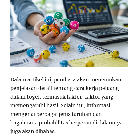
Dalam artikel ini, pembaca akan menemukan
penjelasan detail tentang cara kerja peluang
dalam togel, termasuk faktor-faktor yang
memengaruhi hasil. Selain itu, informasi
mengenai berbagai jenis taruhan dan
bagaimana probabilitas berperan di dalamnya
juga akan dibahas.