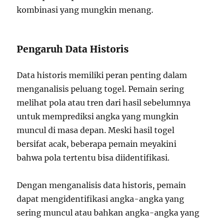
kombinasi yang mungkin menang.
Pengaruh Data Historis
Data historis memiliki peran penting dalam
menganalisis peluang togel. Pemain sering
melihat pola atau tren dari hasil sebelumnya
untuk memprediksi angka yang mungkin
muncul di masa depan. Meski hasil togel
bersifat acak, beberapa pemain meyakini
bahwa pola tertentu bisa diidentifikasi.
Dengan menganalisis data historis, pemain
dapat mengidentifikasi angka-angka yang
sering muncul atau bahkan angka-angka yang