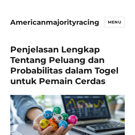
Americanmajorityracing
MENU
Penjelasan Lengkap
Tentang Peluang dan
Probabilitas dalam Togel
untuk Pemain Cerdas