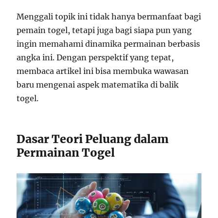
Menggali topik ini tidak hanya bermanfaat bagi
pemain togel, tetapi juga bagi siapa pun yang
ingin memahami dinamika permainan berbasis
angka ini. Dengan perspektif yang tepat,
membaca artikel ini bisa membuka wawasan
baru mengenai aspek matematika di balik
togel.
Dasar Teori Peluang dalam
Permainan Togel