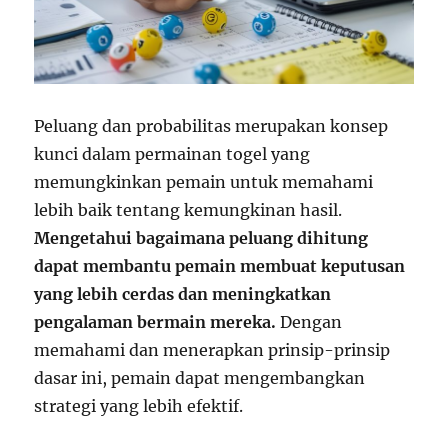
Peluang dan probabilitas merupakan konsep
kunci dalam permainan togel yang
memungkinkan pemain untuk memahami
lebih baik tentang kemungkinan hasil.
Mengetahui bagaimana peluang dihitung
dapat membantu pemain membuat keputusan
yang lebih cerdas dan meningkatkan
pengalaman bermain mereka.
Dengan
memahami dan menerapkan prinsip-prinsip
dasar ini, pemain dapat mengembangkan
strategi yang lebih efektif.