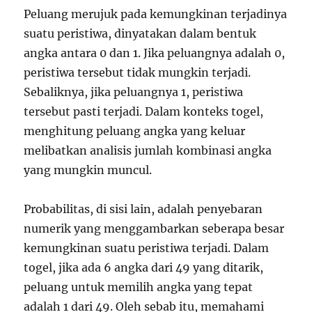
Peluang merujuk pada kemungkinan terjadinya
suatu peristiwa, dinyatakan dalam bentuk
angka antara 0 dan 1. Jika peluangnya adalah 0,
peristiwa tersebut tidak mungkin terjadi.
Sebaliknya, jika peluangnya 1, peristiwa
tersebut pasti terjadi. Dalam konteks togel,
menghitung peluang angka yang keluar
melibatkan analisis jumlah kombinasi angka
yang mungkin muncul.
Probabilitas, di sisi lain, adalah penyebaran
numerik yang menggambarkan seberapa besar
kemungkinan suatu peristiwa terjadi. Dalam
togel, jika ada 6 angka dari 49 yang ditarik,
peluang untuk memilih angka yang tepat
adalah 1 dari 49. Oleh sebab itu, memahami