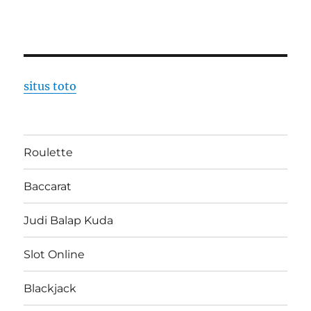
situs toto
Roulette
Baccarat
Judi Balap Kuda
Slot Online
Blackjack