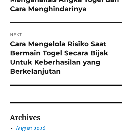
s
e
Cara Menghindarinya
t
v
i
n
o
NEXT
a
u
Cara Mengelola Risiko Saat
N
s
v
e
Bermain Togel Secara Bijak
p
x
i
Untuk Keberhasilan yang
o
t
Berkelanjutan
s
g
p
t
o
a
:
s
t
t
:
i
Archives
o
August 2026