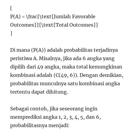
[
P(A) = \frac{\text{Jumlah Favorable
Outcomes}}{\text{Total Outcomes}}
]
Di mana (P(A)) adalah probabilitas terjadinya
peristiwa A. Misalnya, jika ada 6 angka yang
dipilih dari 49 angka, maka total kemungkinan
kombinasi adalah (C(49, 6)). Dengan demikian,
probabilitas munculnya satu kombinasi angka
tertentu dapat dihitung.
Sebagai contoh, jika seseorang ingin
memprediksi angka 1, 2, 3, 4, 5, dan 6,
probabilitasnya menjadi: