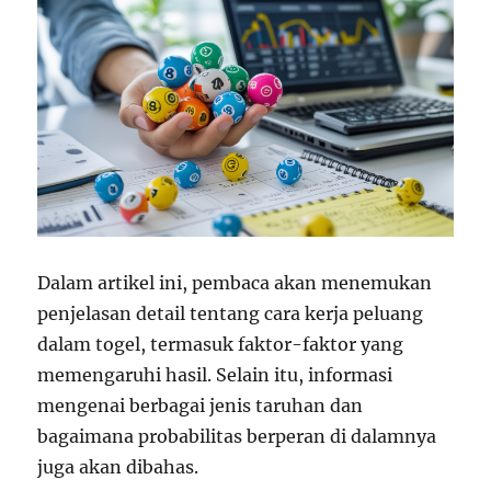
Dalam artikel ini, pembaca akan menemukan
penjelasan detail tentang cara kerja peluang
dalam togel, termasuk faktor-faktor yang
memengaruhi hasil. Selain itu, informasi
mengenai berbagai jenis taruhan dan
bagaimana probabilitas berperan di dalamnya
juga akan dibahas.