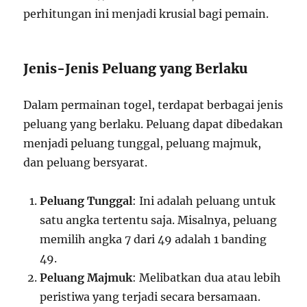
perhitungan ini menjadi krusial bagi pemain.
Jenis-Jenis Peluang yang Berlaku
Dalam permainan togel, terdapat berbagai jenis
peluang yang berlaku. Peluang dapat dibedakan
menjadi peluang tunggal, peluang majmuk,
dan peluang bersyarat.
Peluang Tunggal
: Ini adalah peluang untuk
satu angka tertentu saja. Misalnya, peluang
memilih angka 7 dari 49 adalah 1 banding
49.
Peluang Majmuk
: Melibatkan dua atau lebih
peristiwa yang terjadi secara bersamaan.