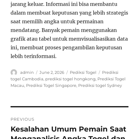
jarang keluar. Informasi ini bisa membantu
dalam membuat keputusan yang lebih strategis
saat memilih angka untuk permainan
mendatang. Banyak pemain menggunakan
grafik atau tabel untuk memvisualisasikan data
ini, membuat proses pengambilan keputusan
lebih terinformasi.
A
P
C
T
admin
June 2, 2026
Pediksi Togel
Prediksi
u
o
a
a
togel Cambodia
,
prediksi togel hongkong
,
Prediksi Togel
t
s
t
g
Macau
,
Prediksi Togel Singapore
,
Prediksi togel Sydney
h
t
e
s
o
e
g
r
d
o
o
r
P
n
i
PREVIOUS
e
o
Kesalahan Umum Pemain Saat
P
s
r
Menganalisis Angka Togel dan