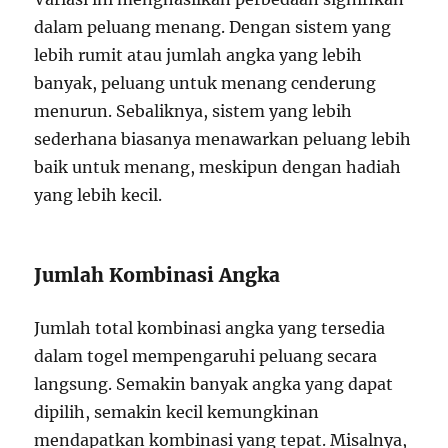
dalam peluang menang. Dengan sistem yang
lebih rumit atau jumlah angka yang lebih
banyak, peluang untuk menang cenderung
menurun. Sebaliknya, sistem yang lebih
sederhana biasanya menawarkan peluang lebih
baik untuk menang, meskipun dengan hadiah
yang lebih kecil.
Jumlah Kombinasi Angka
Jumlah total kombinasi angka yang tersedia
dalam togel mempengaruhi peluang secara
langsung. Semakin banyak angka yang dapat
dipilih, semakin kecil kemungkinan
mendapatkan kombinasi yang tepat. Misalnya,