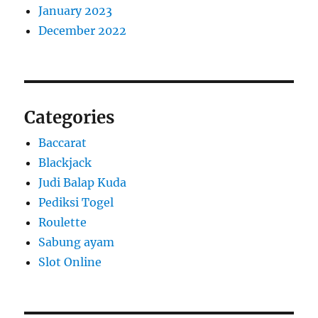
January 2023
December 2022
Categories
Baccarat
Blackjack
Judi Balap Kuda
Pediksi Togel
Roulette
Sabung ayam
Slot Online