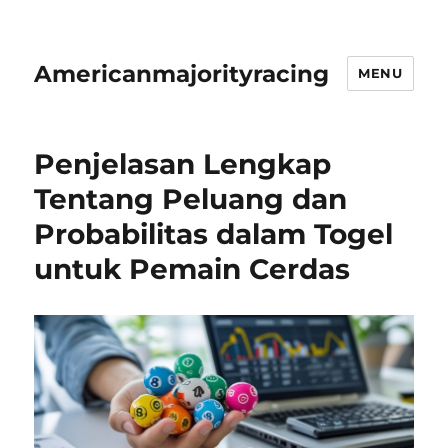
Americanmajorityracing
MENU
Penjelasan Lengkap
Tentang Peluang dan
Probabilitas dalam Togel
untuk Pemain Cerdas