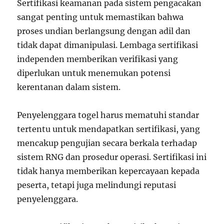
Sertifikasi keamanan pada sistem pengacakan
sangat penting untuk memastikan bahwa
proses undian berlangsung dengan adil dan
tidak dapat dimanipulasi. Lembaga sertifikasi
independen memberikan verifikasi yang
diperlukan untuk menemukan potensi
kerentanan dalam sistem.
Penyelenggara togel harus mematuhi standar
tertentu untuk mendapatkan sertifikasi, yang
mencakup pengujian secara berkala terhadap
sistem RNG dan prosedur operasi. Sertifikasi ini
tidak hanya memberikan kepercayaan kepada
peserta, tetapi juga melindungi reputasi
penyelenggara.