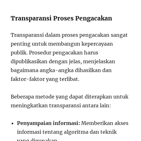
Transparansi Proses Pengacakan
Transparansi dalam proses pengacakan sangat
penting untuk membangun kepercayaan
publik. Prosedur pengacakan harus
dipublikasikan dengan jelas, menjelaskan
bagaimana angka-angka dihasilkan dan
faktor-faktor yang terlibat.
Beberapa metode yang dapat diterapkan untuk
meningkatkan transparansi antara lain:
Penyampaian informasi:
Memberikan akses
informasi tentang algoritma dan teknik
yang digunakan.