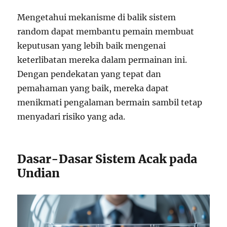
Mengetahui mekanisme di balik sistem
random dapat membantu pemain membuat
keputusan yang lebih baik mengenai
keterlibatan mereka dalam permainan ini.
Dengan pendekatan yang tepat dan
pemahaman yang baik, mereka dapat
menikmati pengalaman bermain sambil tetap
menyadari risiko yang ada.
Dasar-Dasar Sistem Acak pada
Undian