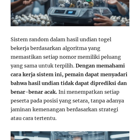
Sistem random dalam hasil undian togel
bekerja berdasarkan algoritma yang
memastikan setiap nomor memiliki peluang
yang sama untuk terpilih.
Dengan memahami
cara kerja sistem ini, pemain dapat menyadari
bahwa hasil undian tidak dapat diprediksi dan
benar-benar acak.
Ini menempatkan setiap
peserta pada posisi yang setara, tanpa adanya
jaminan kemenangan berdasarkan strategi
atau cara tertentu.