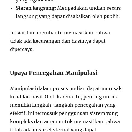
Siaran langsung:
Mengadakan undian secara
langsung yang dapat disaksikan oleh publik.
Inisiatif ini membantu memastikan bahwa
tidak ada kecurangan dan hasilnya dapat
dipercaya.
Upaya Pencegahan Manipulasi
Manipulasi dalam proses undian dapat merusak
keadilan hasil. Oleh karena itu, penting untuk
memiliki langkah-langkah pencegahan yang
efektif. Ini termasuk penggunaan sistem yang
kompleks dan aman untuk memastikan bahwa
tidak ada unsur eksternal yang dapat