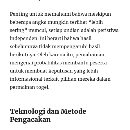
Penting untuk memahami bahwa meskipun
beberapa angka mungkin terlihat “lebih
sering” muncul, setiap undian adalah peristiwa
independen. Ini berarti bahwa hasil
sebelumnya tidak mempengaruhi hasil
berikutnya. Oleh karena itu, pemahaman
mengenai probabilitas membantu peserta
untuk membuat keputusan yang lebih
informasional terkait pilihan mereka dalam
permainan togel.
Teknologi dan Metode
Pengacakan