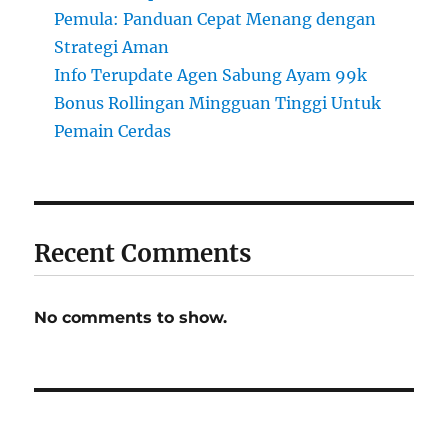
Pemula: Panduan Cepat Menang dengan
Strategi Aman
Info Terupdate Agen Sabung Ayam 99k
Bonus Rollingan Mingguan Tinggi Untuk
Pemain Cerdas
Recent Comments
No comments to show.