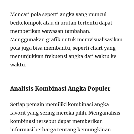
Mencari pola seperti angka yang muncul
berkelompok atau di urutan tertentu dapat
memberikan wawasan tambahan.
Menggunakan grafik untuk memvisualisasikan
pola juga bisa membantu, seperti chart yang
menunjukkan frekuensi angka dari waktu ke
waktu.
Analisis Kombinasi Angka Populer
Setiap pemain memiliki kombinasi angka
favorit yang sering mereka pilih. Menganalisis
kombinasi tersebut dapat memberikan
informasi berharga tentang kemungkinan