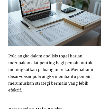
Pola angka dalam analisis togel harian
merupakan alat penting bagi pemain untuk
meningkatkan peluang mereka. Memahami
dasar-dasar pola angka membantu pemain
merumuskan strategi bermain yang lebih
efektif.