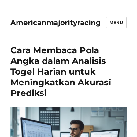
Americanmajorityracing
MENU
Cara Membaca Pola
Angka dalam Analisis
Togel Harian untuk
Meningkatkan Akurasi
Prediksi