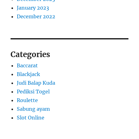
January 2023
December 2022
Categories
Baccarat
Blackjack
Judi Balap Kuda
Pediksi Togel
Roulette
Sabung ayam
Slot Online