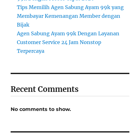
Tips Memilih Agen Sabung Ayam 99k yang
Membayar Kemenangan Member dengan
Bijak
Agen Sabung Ayam 99k Dengan Layanan
Customer Service 24 Jam Nonstop
Terpercaya
Recent Comments
No comments to show.