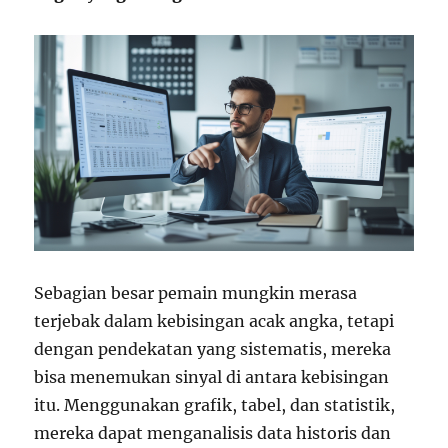
Sebagian besar pemain mungkin merasa
terjebak dalam kebisingan acak angka, tetapi
dengan pendekatan yang sistematis, mereka
bisa menemukan sinyal di antara kebisingan
itu. Menggunakan grafik, tabel, dan statistik,
mereka dapat menganalisis data historis dan