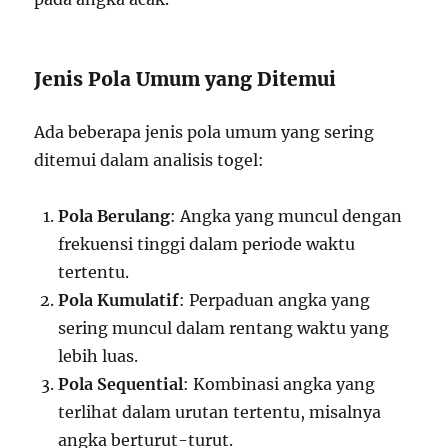
Jenis Pola Umum yang Ditemui
Ada beberapa jenis pola umum yang sering
ditemui dalam analisis togel:
Pola Berulang
: Angka yang muncul dengan
frekuensi tinggi dalam periode waktu
tertentu.
Pola Kumulatif
: Perpaduan angka yang
sering muncul dalam rentang waktu yang
lebih luas.
Pola Sequential
: Kombinasi angka yang
terlihat dalam urutan tertentu, misalnya
angka berturut-turut.