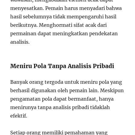
menyesatkan. Pemain harus menyadari bahwa
hasil sebelumnya tidak mempengaruhi hasil
berikutnya. Menghormati sifat acak dari
permainan dapat meningkatkan pendekatan
analisis.
Meniru Pola Tanpa Analisis Pribadi
Banyak orang tergoda untuk meniru pola yang
berhasil digunakan oleh pemain lain. Meskipun
pengamatan pola dapat bermanfaat, hanya
menirunya tanpa analisis pribadi tidaklah
efektif.
Setiap orang memiliki pemahaman yang