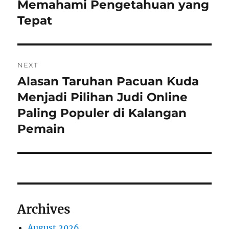
e
Memahami Pengetahuan yang
t
v
Tepat
i
n
o
a
u
NEXT
s
v
Alasan Taruhan Pacuan Kuda
N
p
i
e
Menjadi Pilihan Judi Online
o
x
Paling Populer di Kalangan
s
g
t
Pemain
t
a
p
:
o
t
s
i
t
:
o
Archives
n
August 2026