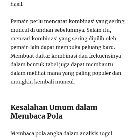
hasil.
Pemain perlu mencatat kombinasi yang sering
muncul di undian sebelumnya. Selain itu,
mencari kombinasi yang sering dipilih oleh
pemain lain dapat membuka peluang baru.
Membuat daftar kombinasi dan frekuensinya
dalam bentuk tabel juga dapat membantu
dalam melihat mana yang paling populer dan
mungkin kembali muncul.
Kesalahan Umum dalam
Membaca Pola
Membaca pola angka dalam analisis togel