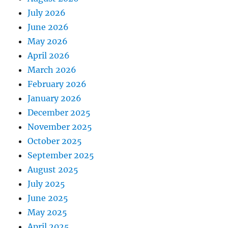
July 2026
June 2026
May 2026
April 2026
March 2026
February 2026
January 2026
December 2025
November 2025
October 2025
September 2025
August 2025
July 2025
June 2025
May 2025
April 2025