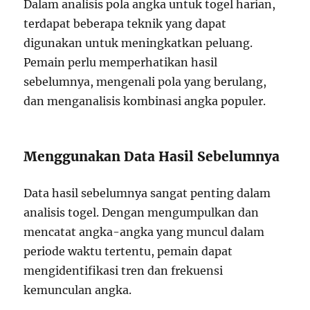
Dalam analisis pola angka untuk togel harian,
terdapat beberapa teknik yang dapat
digunakan untuk meningkatkan peluang.
Pemain perlu memperhatikan hasil
sebelumnya, mengenali pola yang berulang,
dan menganalisis kombinasi angka populer.
Menggunakan Data Hasil Sebelumnya
Data hasil sebelumnya sangat penting dalam
analisis togel. Dengan mengumpulkan dan
mencatat angka-angka yang muncul dalam
periode waktu tertentu, pemain dapat
mengidentifikasi tren dan frekuensi
kemunculan angka.