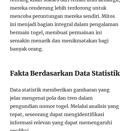
mereka cenderung lebih terdorong untuk
mencoba peruntungan mereka sendiri. Mitos
ini menjadi bagian integral dalam pengalaman
bermain togel, membuat permainan ini
semakin menarik dan menikmatakan bagi
banyak orang.
Fakta Berdasarkan Data Statistik
Data statistik memberikan gambaran yang
jelas mengenai pola dan tren dalam
pengundian nomor togel. Melalui analisis yang
tepat, seseorang dapat mengidentifikasi
informasi relevan yang dapat memengaruhi
prediksi.