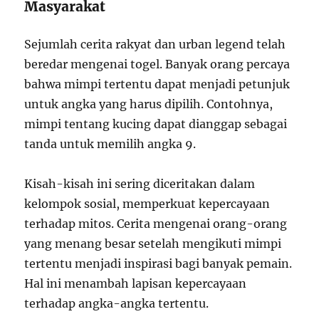
Masyarakat
Sejumlah cerita rakyat dan urban legend telah
beredar mengenai togel. Banyak orang percaya
bahwa mimpi tertentu dapat menjadi petunjuk
untuk angka yang harus dipilih. Contohnya,
mimpi tentang kucing dapat dianggap sebagai
tanda untuk memilih angka 9.
Kisah-kisah ini sering diceritakan dalam
kelompok sosial, memperkuat kepercayaan
terhadap mitos. Cerita mengenai orang-orang
yang menang besar setelah mengikuti mimpi
tertentu menjadi inspirasi bagi banyak pemain.
Hal ini menambah lapisan kepercayaan
terhadap angka-angka tertentu.