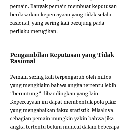
pemain. Banyak pemain membuat keputusan
berdasarkan kepercayaan yang tidak selalu
rasional, yang sering kali berujung pada
perilaku merugikan.
Pengambilan Keputusan yang Tidak
Rasional
Pemain sering kali terpengaruh oleh mitos
yang mengklaim bahwa angka tertentu lebih
“beruntung” dibandingkan yang lain.
Kepercayaan ini dapat membentuk pola pikir
yang mengabaikan fakta statistik. Misalnya,
sebagian pemain mungkin yakin bahwa jika
angka tertentu belum muncul dalam beberapa