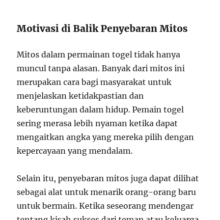
Motivasi di Balik Penyebaran Mitos
Mitos dalam permainan togel tidak hanya
muncul tanpa alasan. Banyak dari mitos ini
merupakan cara bagi masyarakat untuk
menjelaskan ketidakpastian dan
keberuntungan dalam hidup. Pemain togel
sering merasa lebih nyaman ketika dapat
mengaitkan angka yang mereka pilih dengan
kepercayaan yang mendalam.
Selain itu, penyebaran mitos juga dapat dilihat
sebagai alat untuk menarik orang-orang baru
untuk bermain. Ketika seseorang mendengar
tentang kisah sukses dari teman atau keluarga,