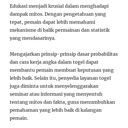
Edukasi menjadi krusial dalam menghadapi
dampak mitos. Dengan pengetahuan yang
tepat, pemain dapat lebih memahami
mekanisme di balik permainan dan statistik
yang mendasarinya.
Mengajarkan prinsip-prinsip dasar probabilitas
dan cara kerja angka dalam togel dapat
membantu pemain membuat keputusan yang
lebih baik. Selain itu, penyedia layanan togel
juga diminta untuk menyelenggarakan
seminar atau informasi yang menyentuh
tentang mitos dan fakta, guna menumbuhkan
pemahaman yang lebih baik di kalangan
pemain.