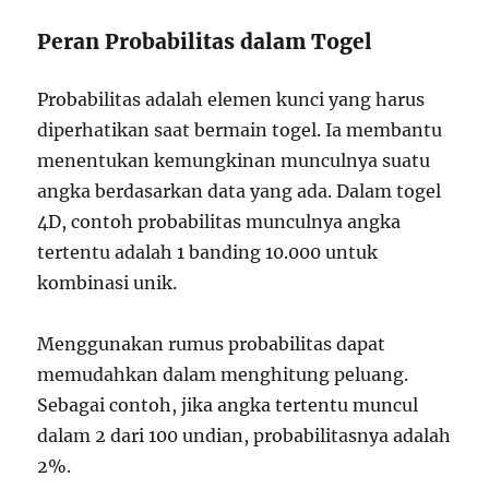
Peran Probabilitas dalam Togel
Probabilitas adalah elemen kunci yang harus
diperhatikan saat bermain togel. Ia membantu
menentukan kemungkinan munculnya suatu
angka berdasarkan data yang ada. Dalam togel
4D, contoh probabilitas munculnya angka
tertentu adalah 1 banding 10.000 untuk
kombinasi unik.
Menggunakan rumus probabilitas dapat
memudahkan dalam menghitung peluang.
Sebagai contoh, jika angka tertentu muncul
dalam 2 dari 100 undian, probabilitasnya adalah
2%.