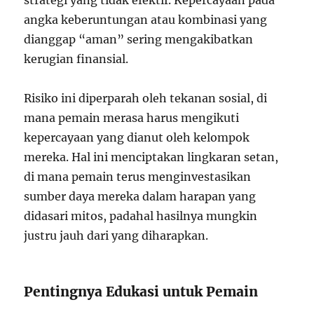
angka keberuntungan atau kombinasi yang
dianggap “aman” sering mengakibatkan
kerugian finansial.
Risiko ini diperparah oleh tekanan sosial, di
mana pemain merasa harus mengikuti
kepercayaan yang dianut oleh kelompok
mereka. Hal ini menciptakan lingkaran setan,
di mana pemain terus menginvestasikan
sumber daya mereka dalam harapan yang
didasari mitos, padahal hasilnya mungkin
justru jauh dari yang diharapkan.
Pentingnya Edukasi untuk Pemain