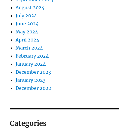
August 2024
July 2024
June 2024
May 2024
April 2024
March 2024
February 2024
January 2024
December 2023
January 2023
December 2022
Categories