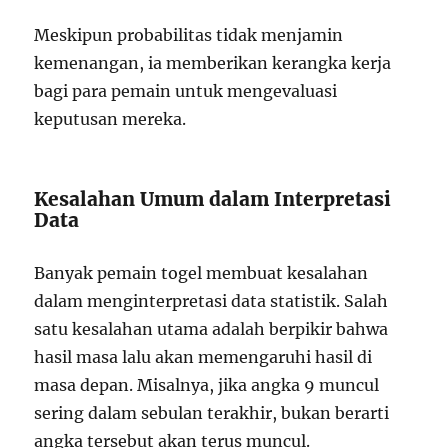
Meskipun probabilitas tidak menjamin
kemenangan, ia memberikan kerangka kerja
bagi para pemain untuk mengevaluasi
keputusan mereka.
Kesalahan Umum dalam Interpretasi
Data
Banyak pemain togel membuat kesalahan
dalam menginterpretasi data statistik. Salah
satu kesalahan utama adalah berpikir bahwa
hasil masa lalu akan memengaruhi hasil di
masa depan. Misalnya, jika angka 9 muncul
sering dalam sebulan terakhir, bukan berarti
angka tersebut akan terus muncul.