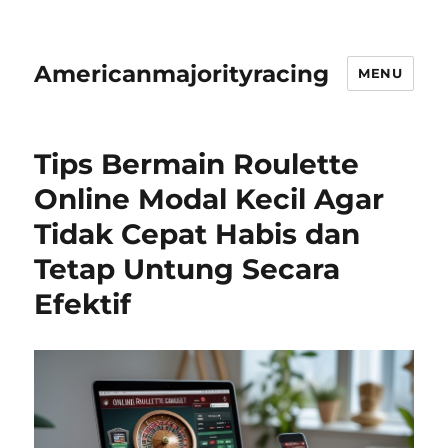
Americanmajorityracing
MENU
Tips Bermain Roulette
Online Modal Kecil Agar
Tidak Cepat Habis dan
Tetap Untung Secara
Efektif