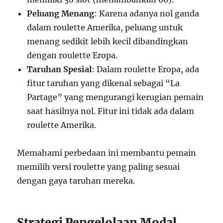
Peluang Menang
: Karena adanya nol ganda
dalam roulette Amerika, peluang untuk
menang sedikit lebih kecil dibandingkan
dengan roulette Eropa.
Taruhan Spesial
: Dalam roulette Eropa, ada
fitur taruhan yang dikenal sebagai “La
Partage” yang mengurangi kerugian pemain
saat hasilnya nol. Fitur ini tidak ada dalam
roulette Amerika.
Memahami perbedaan ini membantu pemain
memilih versi roulette yang paling sesuai
dengan gaya taruhan mereka.
Strategi Pengelolaan Modal