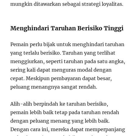
mungkin ditawarkan sebagai strategi loyalitas.
Menghindari Taruhan Berisiko Tinggi
Pemain perlu bijak untuk menghindari taruhan
yang terlalu berisiko. Taruhan yang terlihat
menggiurkan, seperti taruhan pada satu angka,
sering kali dapat menguras modal dengan
cepat. Meskipun pembayaran dapat besar,
peluang menangnya sangat rendah.
Alih-alih berpindah ke taruhan berisiko,
pemain lebih baik tetap pada taruhan rendah
dengan peluang menang yang lebih baik.
Dengan cara ini, mereka dapat memperpanjang