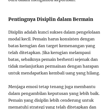
Pentingnya Disiplin dalam Bermain
Disiplin adalah kunci sukses dalam pengelolaan
modal kecil. Pemain harus konsisten dengan
batas kerugian dan target kemenangan yang
telah ditetapkan. Jika kerugian melampaui
batas, sebaiknya pemain berhenti sejenak dan
tidak melanjutkan permainan dengan harapan
untuk mendapatkan kembali uang yang hilang.
Menjaga emosi tetap tenang juga membantu
dalam pengambilan keputusan yang lebih baik.
Pemain yang disiplin lebih cenderung untuk
mematuhi strategi yang telah ditetapkan dan