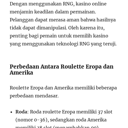
Dengan menggunakan RNG, kasino online
menjamin keadilan dalam permainan.
Pelanggan dapat merasa aman bahwa hasilnya
tidak dapat dimanipulasi. Oleh karena itu,
penting bagi pemain untuk memilih kasino
yang menggunakan teknologi RNG yang teruji.
Perbedaan Antara Roulette Eropa dan
Amerika
Roulette Eropa dan Amerika memiliki beberapa
perbedaan mendasar.
Roda
: Roda roulette Eropa memiliki 37 slot
(nomor 0-36), sedangkan roda Amerika
memiliki 38 slot (menambahkan 00).