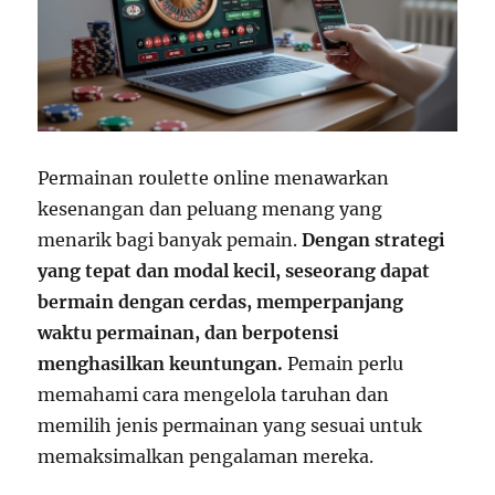
Permainan roulette online menawarkan
kesenangan dan peluang menang yang
menarik bagi banyak pemain.
Dengan strategi
yang tepat dan modal kecil, seseorang dapat
bermain dengan cerdas, memperpanjang
waktu permainan, dan berpotensi
menghasilkan keuntungan.
Pemain perlu
memahami cara mengelola taruhan dan
memilih jenis permainan yang sesuai untuk
memaksimalkan pengalaman mereka.