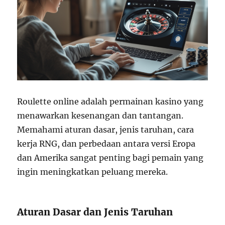
Roulette online adalah permainan kasino yang
menawarkan kesenangan dan tantangan.
Memahami aturan dasar, jenis taruhan, cara
kerja RNG, dan perbedaan antara versi Eropa
dan Amerika sangat penting bagi pemain yang
ingin meningkatkan peluang mereka.
Aturan Dasar dan Jenis Taruhan